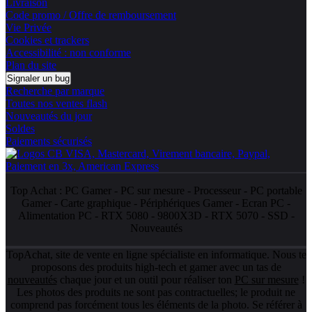
Livraison
Code promo / Offre de remboursement
Vie Privée
Cookies et trackers
Accessibilité : non conforme
Plan du site
Signaler un bug
Recherche par marque
Toutes nos ventes flash
Nouveautés du jour
Soldes
Paiements sécurisés
Top Achat :
PC Gamer
-
PC sur mesure
-
Processeur
-
PC portable
Gamer
-
Carte graphique
-
Périphériques Gamer
-
Ecran PC
-
Alimentation PC
-
RTX 5080
-
9800X3D
-
RTX 5070
-
SSD
-
Nouveautés
TopAchat, site de vente en ligne spécialiste en informatique. Nous te
proposons des produits high-tech et gamer avec un tas de
nouveautés
chaque jour et un outil pour réaliser ton
PC sur mesure
!
Les photos des produits ne sont pas contractuelles; le produit ne
comprend pas forcément tous les éléments de la photo. Se référer à