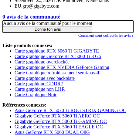
Steenoven 24, 5626 DK Eindhoven, Netherlands
EU.grp@gigabyte.com
0 avis de la communauté
Aucun avis de la communauté pour le moment
Donne ton avis
Comment sont collectés les avis ?
Liste produits connexes:
Carte graphique RTX 5060 Ti GIGABYTE
Carte graphique GeForce RTX 5060 Ti 8 Go
Carte graphique overclockée
Carte graphique RTX NVIDIA GeForce Gaming
Carte Graphique refroidissement semi-passif
Carte graphique avec backplate
Carte graphique GDDR7
Carte graphique non LHR
Carte Graphique Noir
Références connexes:
Asus GeForce RTX 5070 Ti ROG STRIX GAMING OC
Gigabyte GeForce RTX 5060 Ti AERO OC
Gigabyte GeForce RTX 5060 Ti GAMING OC
Gigabyte GeForce RTX 5060 Ti EAGLE OC
Asus GeForce RTX 5060 DUAL O8G