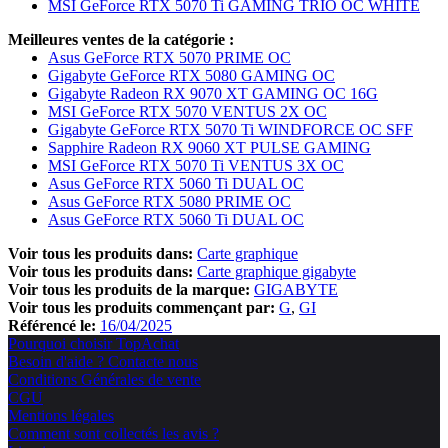
MSI GeForce RTX 5070 Ti GAMING TRIO OC WHITE
Meilleures ventes de la catégorie :
Asus GeForce RTX 5070 PRIME OC
Gigabyte GeForce RTX 5080 GAMING OC
Gigabyte Radeon RX 9070 XT GAMING OC 16G
MSI GeForce RTX 5070 VENTUS 2X OC
Gigabyte GeForce RTX 5070 Ti WINDFORCE OC SFF
Sapphire Radeon RX 9060 XT PULSE GAMING
MSI GeForce RTX 5070 Ti VENTUS 3X OC
Asus GeForce RTX 5060 Ti DUAL OC
Asus GeForce RTX 5080 PRIME OC
Asus GeForce RTX 5060 Ti DUAL OC
Voir tous les produits dans:
Carte graphique
Voir tous les produits dans:
Carte graphique gigabyte
Voir tous les produits de la marque:
GIGABYTE
Voir tous les produits commençant par:
G
GI
Référencé le:
16/04/2025
Pourquoi choisir TopAchat
Besoin d'aide ? Contacte nous
Conditions Générales de vente
CGU
Mentions légales
Comment sont collectés les avis ?