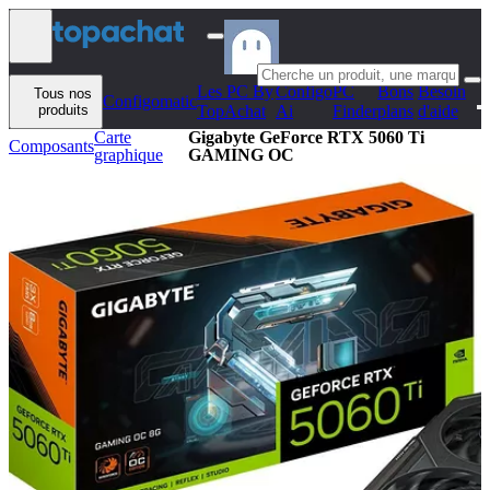
Aller au contenu
Les PC By
Configo
PC
Bons
Besoin
Tous nos
Configomatic
produits
TopAchat
Ai
Finder
plans
d'aide
Carte
Gigabyte GeForce RTX 5060 Ti
Composants
graphique
GAMING OC