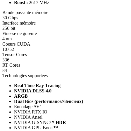
Boost :
2617 MHz
Bande passante mémoire
30 Gbps
Interface mémoire
256 bit
Finesse de gravure
4 nm
Coeurs CUDA
10752
Tensor Cores
336
RT Cores
84
Technologies supportées
Real Time Ray Tracing
NVIDIA DLSS 4.0
ARGB
Dual Bios (performance/silencieux)
Encodage AV1
NVIDIA RTX IO
NVIDIA Ansel
NVIDIA G-SYNC™
HDR
NVIDIA GPU Boost™