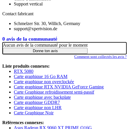
Support vertical
Contact fabricant
Schmelzer Str. 30, Willich, Germany
support@xpertvision.de
0 avis de la communauté
Aucun avis de la communauté pour le moment
Donne ton avis
Comment sont collectés les avis ?
Liste produits connexes:
RTX 5080
Carte graphique 16 Go RAM
Carte graphique non overclockée
Carte graphique RTX NVIDIA GeForce Gaming
Carte Graphique refroidissement semi-passif
Carte graphique avec backplate
Carte graphique GDDR7
Carte graphique non LHR
Carte Graphique Noir
Références connexes:
Asus Radeon RX 9060 XT PRIME O16G