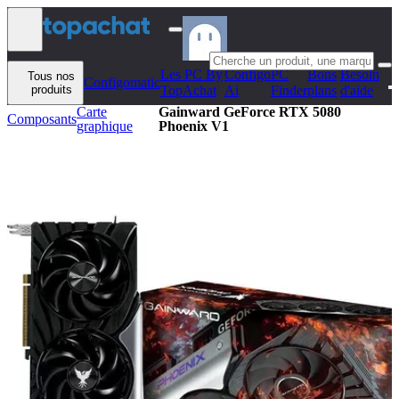
Aller au contenu
Les PC By
Configo
PC
Bons
Besoin
Tous nos
Configomatic
produits
TopAchat
Ai
Finder
plans
d'aide
Carte
Gainward GeForce RTX 5080
Composants
graphique
Phoenix V1