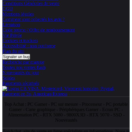
Conditions Générales de vente
CGU
Mentions légales
Comment sont collectés les avis ?
Livraison
Code promo / Offre de remboursement
Vie Privée
Cookies et trackers
Accessibilité : non conforme
Plan du site
Signaler un bug
Recherche par marque
Toutes nos ventes flash
Nouveautés du jour
Soldes
Paiements sécurisés
Top Achat :
PC Gamer
-
PC sur mesure
-
Processeur
-
PC portable
Gamer
-
Carte graphique
-
Périphériques Gamer
-
Ecran PC
-
Alimentation PC
-
RTX 5080
-
9800X3D
-
RTX 5070
-
SSD
-
Nouveautés
TopAchat, site de vente en ligne spécialiste en informatique. Nous te