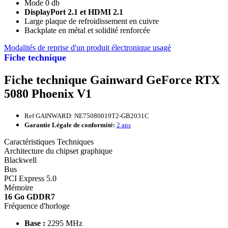
Mode 0 db
DisplayPort 2.1 et HDMI 2.1
Large plaque de refroidissement en cuivre
Backplate en métal et solidité renforcée
Modalités de reprise d'un produit électronique usagé
Fiche technique
Fiche technique Gainward GeForce RTX
5080 Phoenix V1
Ref GAINWARD: NE75080019T2-GB2031C
Garantie Légale de conformité:
2 ans
Caractéristiques Techniques
Architecture du chipset graphique
Blackwell
Bus
PCI Express 5.0
Mémoire
16 Go GDDR7
Fréquence d'horloge
Base :
2295 MHz