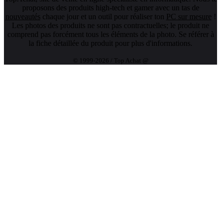
proposons des produits high-tech et gamer avec un tas de
nouveautés
chaque jour et un outil pour réaliser ton
PC sur mesure
!
Les photos des produits ne sont pas contractuelles; le produit ne
comprend pas forcément tous les éléments de la photo. Se référer à
la fiche détaillée du produit pour plus d'informations.
© 1999-2026 / Top Achat @