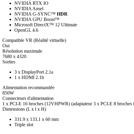
NVIDIA RTX IO
NVIDIA Ansel
NVIDIA G-SYNC™
HDR
NVIDIA GPU Boost™
Microsoft DirectX™ 12 Ultimate
OpenGL 4.6
Compatible VR (Réalité virtuelle)
Oui
Résolution maximale
7680 x 4320
Sorties
3 x DisplayPort 2.1a
1 x HDMI 2.1b
Alimentation recommandée
850W
Connecteurs d'alimentation
1 x PCI-E 16 broches (12VHPWR) (adaptateur 3 x PCI-E 8 broches f
Dimensions (L x l x H)
331.9 x 133.1 x 60 mm
Triple slot