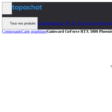
Aller au contenu
Configomatic
Les PC By TopAchat
Configo Ai
Tous nos produits
Composants
Carte graphique
Gainward GeForce RTX 5080 Phoeni