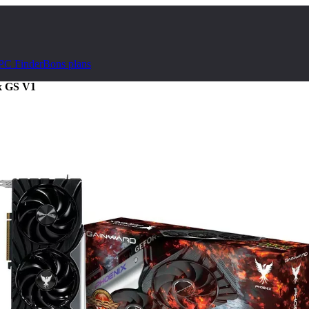
PC Finder
Bons plans
x GS V1