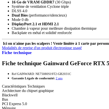
16 Go de VRAM GDDR7
(30 Gbps)
Système de ventilation Cyclone triple
DLSS 4.0
Dual Bios
(performance/silencieux)
Mode 0 db
DisplayPort 2.1 et HDMI 2.1
Chambre à vapeur pour meilleure dissipation thermique
Backplate en métal et solidité renforcée
Ici on n'aime pas les scalpers ! Vente limitée à 1 carte par person
Modalités de reprise d'un produit électronique usagé
Fiche technique
Fiche technique Gainward GeForce RTX 
Ref GAINWARD: NE75080S19T2-GB2031C
Garantie Légale de conformité:
2 ans
Caractéristiques Techniques
Architecture du chipset graphique
Blackwell
Bus
PCI Express 5.0
Mémoire