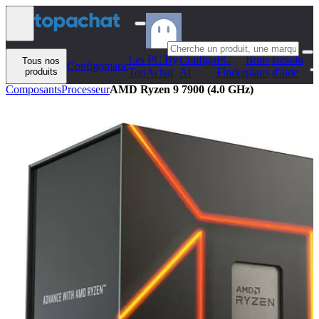
Aller au contenu
Les PC By
Configo
PC
Bons
Besoin
Tous nos
Configomatic
produits
TopAchat
Ai
Finder
plans
d'aide
Composants
Processeur
AMD Ryzen 9 7900 (4.0 GHz)