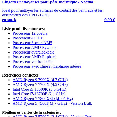
Lingettes nettoyantes pour pâte thermique - Noctua
T
Idéal pour nettoyer les surfaces de contact des ventirads et les
P
dissipateurs des CPU / GPU
en stock
9.99 €
e
Liste produits connexes:
Processeur 12 coeurs
Processeur 4 GHz
Processeur Socket AM5
Processeur AMD Ryzen 9
Processeur overclockable
Processeur AMD Raphael
Processeur version boîte
Processeur avec chipset graphique intégré
Références connexes:
AMD Ryzen 9 7900X (4.7 GHz)
AMD Ryzen 7 7700X (4.5 GHz)
Intel Core i5-13600K (3.5 GHz)
Intel Core i7-13700F (2.1 GHz)
AMD Ryzen 7 7800X3D (4.2 GHz)
AMD Ryzen 5 7500F (3.7 GHz) - Version Bulk
Meilleures ventes de la catégorie :
AMD Ryzen 7 5700X (3.4 GHz) - Version Tray