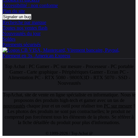
Accessibilité : non conforme
Plan du site
Signaler un bug
Recherche par marque
Toutes nos ventes flash
Nouveautés du jour
Soldes
Paiements sécurisés
Top Achat :
PC Gamer
-
PC sur mesure
-
Processeur
-
PC portable
Gamer
-
Carte graphique
-
Périphériques Gamer
-
Ecran PC
-
Alimentation PC
-
RTX 5080
-
9800X3D
-
RTX 5070
-
SSD
-
Nouveautés
TopAchat, site de vente en ligne spécialiste en informatique. Nous te
proposons des produits high-tech et gamer avec un tas de
nouveautés
chaque jour et un outil pour réaliser ton
PC sur mesure
!
Les photos des produits ne sont pas contractuelles; le produit ne
comprend pas forcément tous les éléments de la photo. Se référer à
la fiche détaillée du produit pour plus d'informations.
© 1999-2026 / Top Achat @