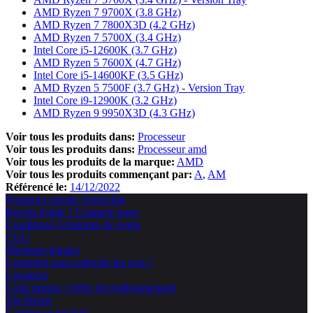
AMD Ryzen 7 9700X (3.8 GHz)
AMD Ryzen 7 7800X3D (4.2 GHz)
AMD Ryzen 7 5700X (3.4 GHz)
Intel Core i5-12600K (3.7 GHz)
AMD Ryzen 5 7600X (4.7 GHz)
Intel Core i5-14600KF (3.5 GHz)
AMD Ryzen 5 7500F (3.7 GHz) - Version Tray
Intel Core i9-12900K (3.2 GHz)
AMD Ryzen 9 9950X3D (4.3 GHz)
Voir tous les produits dans:
Processeur
Voir tous les produits dans:
Processeur amd
Voir tous les produits de la marque:
AMD
Voir tous les produits commençant par:
A
AM
Référencé le:
14/12/2022
Pourquoi choisir TopAchat
Besoin d'aide ? Contacte nous
Conditions Générales de vente
CGU
Mentions légales
Comment sont collectés les avis ?
Livraison
Code promo / Offre de remboursement
Vie Privée
Cookies et trackers