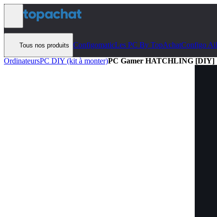
Aller au contenu
Configomatic
Les PC By TopAchat
Configo Ai
Tous nos produits
Ordinateurs
PC DIY (kit à monter)
PC Gamer HATCHLING [DIY]