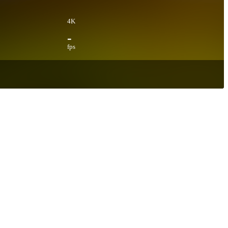
4K
-
fps