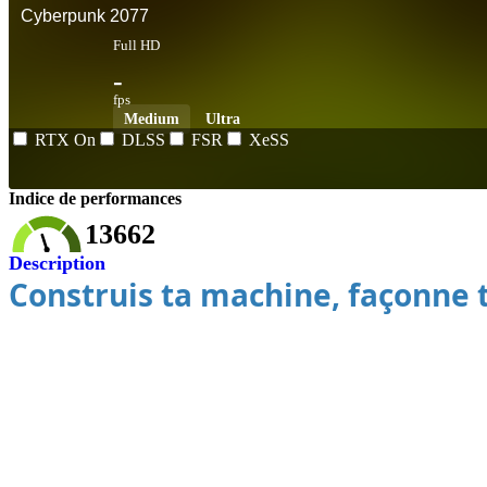
Cyberpunk 2077
Full HD
-
fps
Medium
Ultra
RTX On
DLSS
FSR
XeSS
Indice de performances
13662
Description
Construis ta machine, façonne 