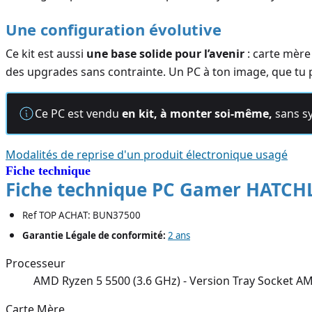
Une configuration évolutive
Ce kit est aussi
une base solide pour l’avenir
: carte mère
des upgrades sans contrainte. Un PC à ton image, que tu po
Ce PC est vendu
en kit, à monter soi-même,
sans s
Modalités de reprise d'un produit électronique usagé
Fiche technique
Fiche technique PC Gamer HATCHL
Ref TOP ACHAT: BUN37500
Garantie Légale de conformité:
2 ans
Processeur
AMD Ryzen 5 5500 (3.6 GHz) - Version Tray Socket AM
Carte Mère