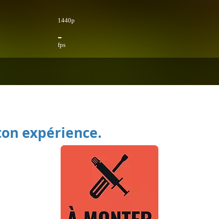
1440p
-
fps
ton expérience.