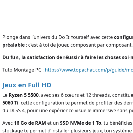
Plonge dans l’univers du Do It Yourself avec cette
configu
préalable
: c’est à toi de jouer, composant par composant
Du fun, la satisfaction de réussir à faire les choses so
Tuto Montage PC :
https://www.topachat.com/p/guide/mo
Jeux en Full HD
Le
Ryzen 5 5500
, avec ses 6 cœurs et 12 threads, constitu
5060 Ti
, cette configuration te permet de profiter des der
du DLSS 4, pour une expérience visuelle immersive sans 
Avec
16 Go de RAM
et un
SSD NVMe de 1 To
, tu bénéficie
stockage te permet d’installer plusieurs jeux, ton système 