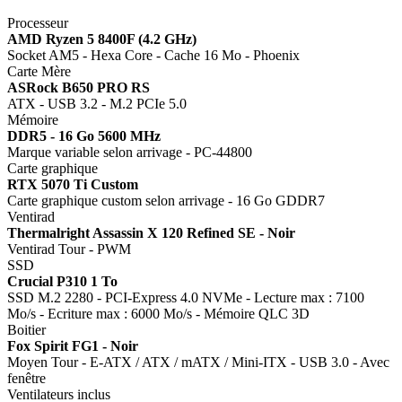
Processeur
AMD Ryzen 5 8400F (4.2 GHz)
Socket AM5 - Hexa Core - Cache 16 Mo - Phoenix
Carte Mère
ASRock B650 PRO RS
ATX - USB 3.2 - M.2 PCIe 5.0
Mémoire
DDR5 - 16 Go 5600 MHz
Marque variable selon arrivage - PC-44800
Carte graphique
RTX 5070 Ti Custom
Carte graphique custom selon arrivage - 16 Go GDDR7
Ventirad
Thermalright Assassin X 120 Refined SE - Noir
Ventirad Tour - PWM
SSD
Crucial P310 1 To
SSD M.2 2280 - PCI-Express 4.0 NVMe - Lecture max : 7100
Mo/s - Ecriture max : 6000 Mo/s - Mémoire QLC 3D
Boitier
Fox Spirit FG1 - Noir
Moyen Tour - E-ATX / ATX / mATX / Mini-ITX - USB 3.0 - Avec
fenêtre
Ventilateurs inclus