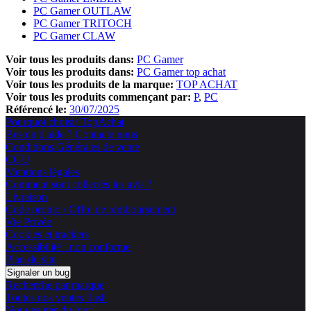
PC Gamer OUTLAW
PC Gamer TRITOCH
PC Gamer CLAW
Voir tous les produits dans:
PC Gamer
Voir tous les produits dans:
PC Gamer top achat
Voir tous les produits de la marque:
TOP ACHAT
Voir tous les produits commençant par:
P
PC
Référencé le:
30/07/2025
Pourquoi choisir TopAchat
Besoin d'aide ? Contacte nous
Conditions Générales de vente
CGU
Mentions légales
Comment sont collectés les avis ?
Livraison
Code promo / Offre de remboursement
Vie Privée
Cookies et trackers
Accessibilité : non conforme
Plan du site
Signaler un bug
Recherche par marque
Toutes nos ventes flash
Nouveautés du jour