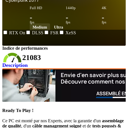
Cyberpunk 2077
Full HD
1440p
4K
-
-
-
fps
fps
fps
Medium
Ultra
RTX On
DLSS
FSR
XeSS
Indice de performances
21083
Description
Ready To Play !
Ce PC est monté par nos Experts, avec la garantie d'un
assemblage
de qualité
, d'un
câble management soigné
et de
tests poussés &