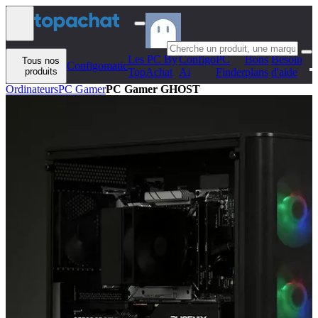
Aller au contenu
Les PC By
Configo
PC
Bons
Besoin
Tous nos
Configomatic
produits
TopAchat
Ai
Finder
plans
d'aide
Ordinateurs
PC Gamer
PC Gamer GHOST