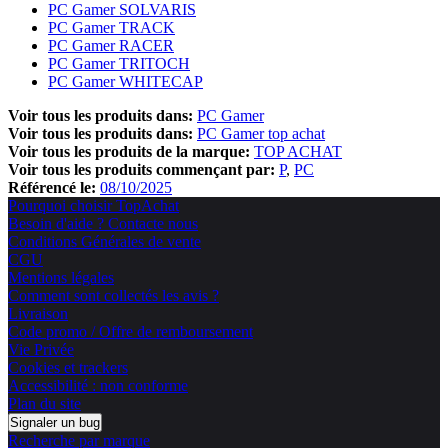
PC Gamer SOLVARIS
PC Gamer TRACK
PC Gamer RACER
PC Gamer TRITOCH
PC Gamer WHITECAP
Voir tous les produits dans:
PC Gamer
Voir tous les produits dans:
PC Gamer top achat
Voir tous les produits de la marque:
TOP ACHAT
Voir tous les produits commençant par:
P
PC
Référencé le:
08/10/2025
Pourquoi choisir TopAchat
Besoin d'aide ? Contacte nous
Conditions Générales de vente
CGU
Mentions légales
Comment sont collectés les avis ?
Livraison
Code promo / Offre de remboursement
Vie Privée
Cookies et trackers
Accessibilité : non conforme
Plan du site
Signaler un bug
Recherche par marque