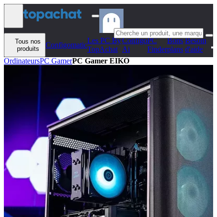
Aller au contenu
Les PC By
Configo
PC
Bons
Besoin
Tous nos
Configomatic
produits
TopAchat
Ai
Finder
plans
d'aide
Ordinateurs
PC Gamer
PC Gamer EIKO