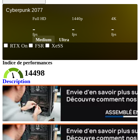
Cyberpunk 2077
Full HD
1440p
4K
-
-
-
fps
fps
fps
Medium
Ultra
RTX On
FSR
XeSS
Indice de performances
14498
Description