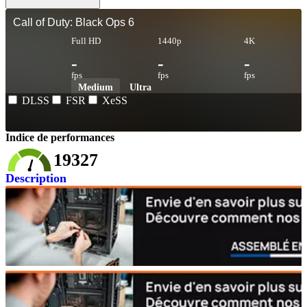
Call of Duty: Black Ops 6
Full HD
1440p
4K
-
-
-
fps
fps
fps
Medium
Ultra
DLSS
FSR
XeSS
Indice de performances
19327
Description