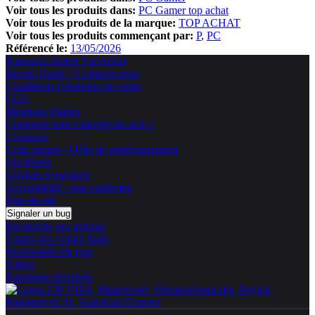
Voir tous les produits dans:
PC Gamer top achat
Voir tous les produits de la marque:
TOP ACHAT
Voir tous les produits commençant par:
P
PC
Référencé le:
13/05/2026
Pourquoi choisir TopAchat
Besoin d'aide ? Contacte nous
Conditions Générales de vente
CGU
Mentions légales
Comment sont collectés les avis ?
Livraison
Code promo / Offre de remboursement
Vie Privée
Cookies et trackers
Accessibilité : non conforme
Plan du site
Signaler un bug
Recherche par marque
Toutes nos ventes flash
Nouveautés du jour
Soldes
Paiements sécurisés