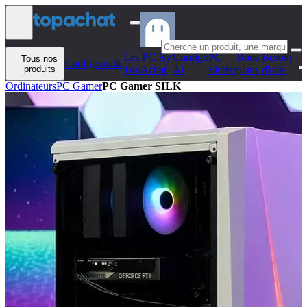
Aller au contenu
Les PC By
Configo
PC
Bons
Besoin
Tous nos
Configomatic
produits
TopAchat
Ai
Finder
plans
d'aide
Ordinateurs
PC Gamer
PC Gamer SILK