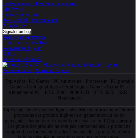
Code promo / Offre de remboursement
Vie Privée
Cookies et trackers
Accessibilité : non conforme
Plan du site
Signaler un bug
Recherche par marque
Toutes nos ventes flash
Nouveautés du jour
Soldes
Paiements sécurisés
Top Achat :
PC Gamer
-
PC sur mesure
-
Processeur
-
PC portable
Gamer
-
Carte graphique
-
Périphériques Gamer
-
Ecran PC
-
Alimentation PC
-
RTX 5080
-
9800X3D
-
RTX 5070
-
SSD
-
Nouveautés
TopAchat, site de vente en ligne spécialiste en informatique. Nous te
proposons des produits high-tech et gamer avec un tas de
nouveautés
chaque jour et un outil pour réaliser ton
PC sur mesure
!
Les photos des produits ne sont pas contractuelles; le produit ne
comprend pas forcément tous les éléments de la photo. Se référer à
la fiche détaillée du produit pour plus d'informations.