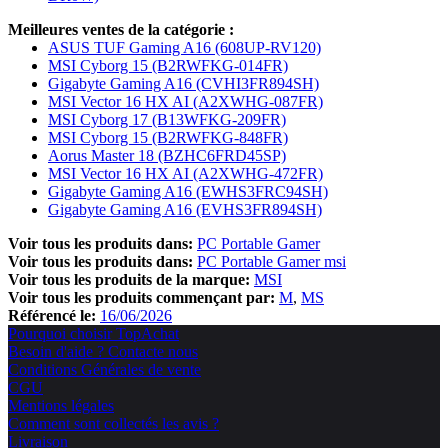
Meilleures ventes de la catégorie :
ASUS TUF Gaming A16 (608UP-RV120)
MSI Cyborg 15 (B2RWFKG-014FR)
Gigabyte Gaming A16 (CVHI3FR894SH)
MSI Vector 16 HX AI (A2XWHG-087FR)
MSI Cyborg 17 (B13WFKG-209FR)
MSI Cyborg 15 (B2RWFKG-848FR)
Aorus Master 18 (BZHC6FRD45SP)
MSI Vector 16 HX AI (A2XWHG-472FR)
Gigabyte Gaming A16 (EWHS3FRC94SH)
Gigabyte Gaming A16 (EVHS3FR894SH)
Voir tous les produits dans:
PC Portable Gamer
Voir tous les produits dans:
PC Portable Gamer msi
Voir tous les produits de la marque:
MSI
Voir tous les produits commençant par:
M
MS
Référencé le:
16/06/2026
Pourquoi choisir TopAchat
Besoin d'aide ? Contacte nous
Conditions Générales de vente
CGU
Mentions légales
Comment sont collectés les avis ?
Livraison