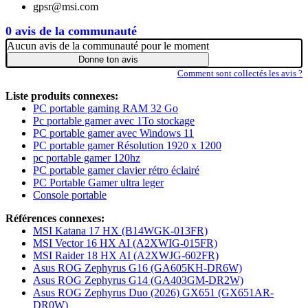
gpsr@msi.com
0 avis de la communauté
Aucun avis de la communauté pour le moment
Donne ton avis
Comment sont collectés les avis ?
Liste produits connexes:
PC portable gaming RAM 32 Go
Pc portable gamer avec 1To stockage
PC portable gamer avec Windows 11
PC portable gamer Résolution 1920 x 1200
pc portable gamer 120hz
PC portable gamer clavier rétro éclairé
PC Portable Gamer ultra leger
Console portable
Références connexes:
MSI Katana 17 HX (B14WGK-013FR)
MSI Vector 16 HX AI (A2XWIG-015FR)
MSI Raider 18 HX AI (A2XWJG-602FR)
Asus ROG Zephyrus G16 (GA605KH-DR6W)
Asus ROG Zephyrus G14 (GA403GM-DR2W)
Asus ROG Zephyrus Duo (2026) GX651 (GX651AR-
DR0W)