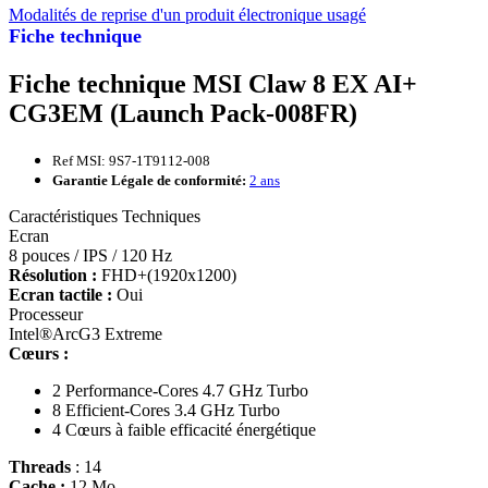
Modalités de reprise d'un produit électronique usagé
Fiche technique
Fiche technique MSI Claw 8 EX AI+
CG3EM (Launch Pack-008FR)
Ref MSI: 9S7-1T9112-008
Garantie Légale de conformité:
2 ans
Caractéristiques Techniques
Ecran
8 pouces / IPS / 120 Hz
Résolution :
FHD+(1920x1200)
Ecran tactile :
Oui
Processeur
Intel®ArcG3 Extreme
Cœurs :
2 Performance-Cores 4.7 GHz Turbo
8 Efficient-Cores 3.4 GHz Turbo
4 Cœurs à faible efficacité énergétique
Threads
: 14
Cache :
12 Mo