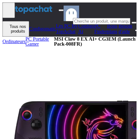
Aller au contenu
Les PC By
Configo
PC
Bons
Besoin
Tous nos
Configomatic
produits
TopAchat
Ai
Finder
plans
d'aide
PC Portable
MSI Claw 8 EX AI+ CG3EM (Launch
Ordinateurs
Gamer
Pack-008FR)