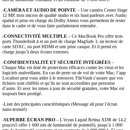
-
CAMÉRA ET AUDIO DE POINTE
– Une caméra Center Stage
12 MP, trois micros de qualité studio et six haut-parleurs avec Audio
spatial et prise en charge du Dolby Atmos vous permettent de rester
dans le cadre et de vous faire parfaitement entendre.
-
CONNECTIVITÉ MULTIPLE
– Ce MacBook Pro offre trois
ports Thunderbolt 4 et un port de charge MagSafe 3, un lecteur de
carte SDXC, un port HDMI et une prise casque. Et il prend en
charge jusqu’à deux écrans externes.
-
CONFIDENTIALITÉ ET SÉCURITÉ INTÉGRÉES
–
Chaque Mac est doté de protections efficaces contre les virus et les
logiciels malveillants. En cas de perte ou de vol de votre Mac, l’app
Localiser peut vous aider à le retrouver. FileVault s’assure que vos
fichiers sont chiffrés et qu’ils ne sont accessibles par personne
d’autre. Et avec les mises à jour de sécurité gratuites, votre Mac est
toujours bien protégé.
-Liste des principales caractéristiques (Message alt pour l’écran
nano-texturé)
-
SUPERBE ÉCRAN PRO
– L’écran Liquid Retina XDR de 14,2
pouces5 offre 1 600 nits de luminosité de pointe(6), jusqu’à 1 000