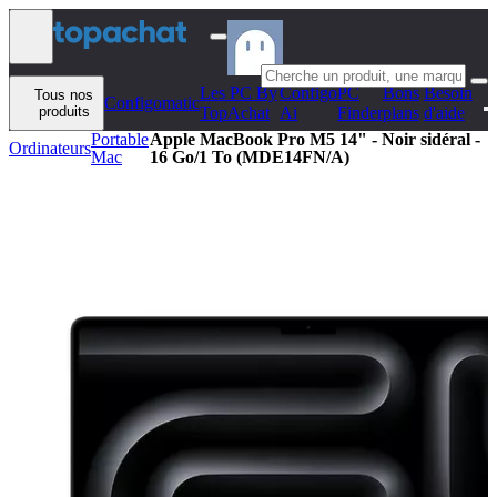
Aller au contenu
Les PC By
Configo
PC
Bons
Besoin
Tous nos
Configomatic
produits
TopAchat
Ai
Finder
plans
d'aide
Portable
Apple MacBook Pro M5 14" - Noir sidéral -
Ordinateurs
Mac
16 Go/1 To (MDE14FN/A)