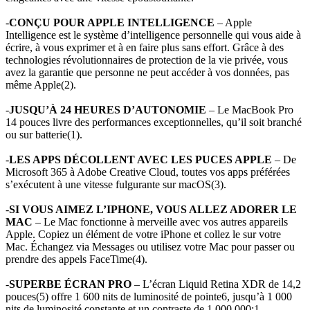
-
CONÇU POUR APPLE INTELLIGENCE
– Apple
Intelligence est le système d’intelligence personnelle qui vous aide à
écrire, à vous exprimer et à en faire plus sans effort. Grâce à des
technologies révolutionnaires de protection de la vie privée, vous
avez la garantie que personne ne peut accéder à vos données, pas
même Apple(2).
-
JUSQU’À 24 HEURES D’AUTONOMIE
– Le MacBook Pro
14 pouces livre des performances exceptionnelles, qu’il soit branché
ou sur batterie(1).
-
LES APPS DÉCOLLENT AVEC LES PUCES APPLE
– De
Microsoft 365 à Adobe Creative Cloud, toutes vos apps préférées
s’exécutent à une vitesse fulgurante sur macOS(3).
-
SI VOUS AIMEZ L’IPHONE, VOUS ALLEZ ADORER LE
MAC
– Le Mac fonctionne à merveille avec vos autres appareils
Apple. Copiez un élément de votre iPhone et collez le sur votre
Mac. Échangez via Messages ou utilisez votre Mac pour passer ou
prendre des appels FaceTime(4).
-
SUPERBE ÉCRAN PRO
– L’écran Liquid Retina XDR de 14,2
pouces(5) offre 1 600 nits de luminosité de pointe6, jusqu’à 1 000
nits de luminosité constante et un contraste de 1 000 000:1.