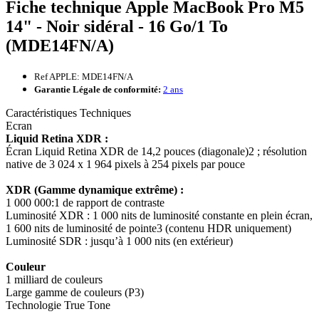
Fiche technique Apple MacBook Pro M5
14" - Noir sidéral - 16 Go/1 To
(MDE14FN/A)
Ref APPLE: MDE14FN/A
Garantie Légale de conformité:
2 ans
Caractéristiques Techniques
Ecran
Liquid Retina XDR :
Écran Liquid Retina XDR de 14,2 pouces (diagonale)2 ; réso­lution
native de 3 024 x 1 964 pixels à 254 pixels par pouce
XDR (Gamme dynamique extrême) :
1 000 000:1 de rapport de contraste
Luminosité XDR : 1 000 nits de lumi­nosité constante en plein écran,
1 600 nits de lumi­nosité de pointe3 (contenu HDR unique­ment)
Luminosité SDR : jusqu’à 1 000 nits (en extérieur)
Couleur
1 milliard de couleurs
Large gamme de couleurs (P3)
Technologie True Tone