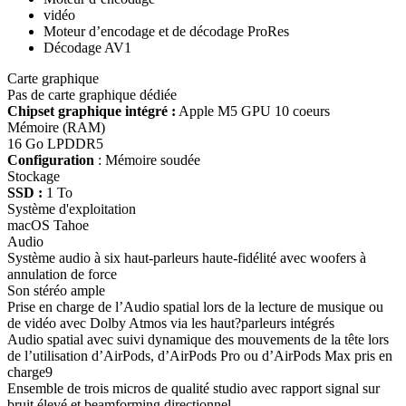
vidéo
Moteur d’encodage et de décodage ProRes
Décodage AV1
Carte graphique
Pas de carte graphique dédiée
Chipset graphique intégré :
Apple M5 GPU 10 coeurs
Mémoire (RAM)
16 Go LPDDR5
Configuration
: Mémoire soudée
Stockage
SSD :
1 To
Système d'exploitation
macOS Tahoe
Audio
Système audio à six haut-parleurs haute-fidélité avec woofers à
annulation de force
Son stéréo ample
Prise en charge de l’Audio spatial lors de la lecture de musique ou
de vidéo avec Dolby Atmos via les haut?parleurs intégrés
Audio spatial avec suivi dyna­mique des mouvements de la tête lors
de l’utilisa­tion d’AirPods, d’AirPods Pro ou d’AirPods Max pris en
charge9
Ensemble de trois micros de qualité studio avec rapport signal sur
bruit élevé et beam­forming directionnel