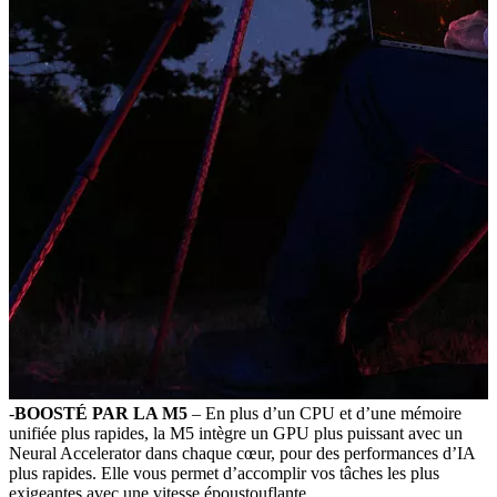
-
BOOSTÉ PAR LA M5
– En plus d’un CPU et d’une mémoire
unifiée plus rapides, la M5 intègre un GPU plus puissant avec un
Neural Accelerator dans chaque cœur, pour des performances d’IA
plus rapides. Elle vous permet d’accomplir vos tâches les plus
exigeantes avec une vitesse époustouflante.