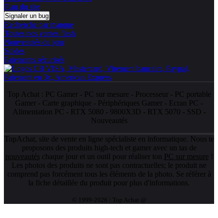
Plan du site
Signaler un bug
Recherche par marque
Toutes nos ventes flash
Nouveautés du jour
Soldes
Paiements sécurisés
Top Achat :
PC Gamer
-
PC sur mesure
-
Processeur
-
PC portable
Gamer
-
Carte graphique
-
Périphériques Gamer
-
Ecran PC
-
Alimentation PC
-
RTX 5080
-
9800X3D
-
RTX 5070
-
SSD
-
Nouveautés
TopAchat, site de vente en ligne spécialiste en informatique. Nous te
proposons des produits high-tech et gamer avec un tas de
nouveautés
chaque jour et un outil pour réaliser ton
PC sur mesure
!
Les photos des produits ne sont pas contractuelles; le produit ne
comprend pas forcément tous les éléments de la photo. Se référer à
la fiche détaillée du produit pour plus d'informations.
© 1999-2026 / Top Achat @