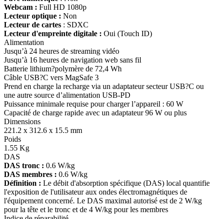
Webcam :
Full HD 1080p
Lecteur optique :
Non
Lecteur de cartes
: SDXC
Lecteur d'empreinte digitale :
Oui (Touch ID)
Alimentation
Jusqu’à 24 heures de streaming vidéo
Jusqu’à 16 heures de navigation web sans fil
Batterie lithium?polymère de 72,4 Wh
Câble USB?C vers MagSafe 3
Prend en charge la recharge via un adaptateur secteur USB?C ou
une autre source d’alimentation USB-PD
Puissance minimale requise pour charger l’appareil : 60 W
Capacité de charge rapide avec un adaptateur 96 W ou plus
Dimensions
221.2 x 312.6 x 15.5 mm
Poids
1.55 Kg
DAS
DAS tronc :
0.6 W/kg
DAS membres :
0.6 W/kg
Définition :
Le débit d'absorption spécifique (DAS) local quantifie
l'exposition de l'utilisateur aux ondes électromagnétiques de
l'équipement concerné. Le DAS maximal autorisé est de 2 W/kg
pour la tête et le tronc et de 4 W/kg pour les membres
Indice de réparabilité