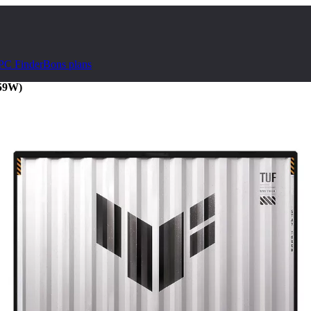
PC Finder
Bons plans
59W)