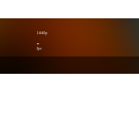
1440p
-
fps