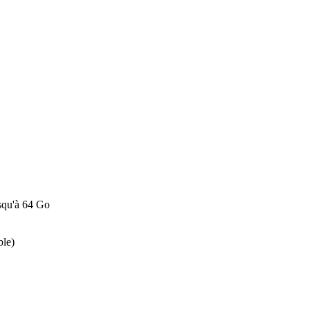
usqu'à 64 Go
ble)