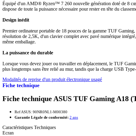
Équipé d'un AMD® Ryzen™ 7 260 nouvelle génération doté de 8 cœurs 
dispose de toute la puissance nécessaire pour rester en tête du classem
Design inédit
Premier ordinateur portable de 18 pouces de la gamme TUF Gaming, le 
résolution de 2,5K, d'un clavier complet avec pavé numérique intégré,
même emballage.
La puissance du durable
Lorsque vous devez jouer ou travailler en déplacement, le TUF Gaming
plus longtemps sans être relié au mur, tandis que la charge USB Type-
Modalités de reprise d'un produit électronique usagé
Fiche technique
Fiche technique ASUS TUF Gaming A18 
Ref ASUS: 90NR0NL1-M00380
Garantie Légale de conformité:
2 ans
Caractéristiques Techniques
Ecran