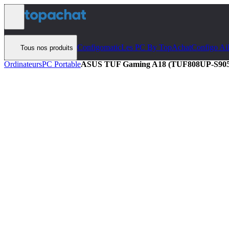
Aller au contenu
Configomatic
Les PC By TopAchat
Configo Ai
Tous nos produits
Ordinateurs
PC Portable
ASUS TUF Gaming A18 (TUF808UP-S90