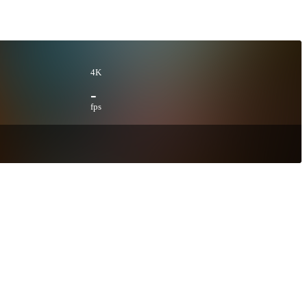
4K
-
fps