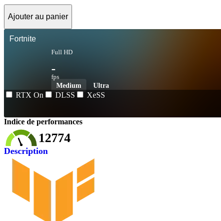
Ajouter au panier
Fortnite
Full HD
-
fps
Medium
Ultra
RTX On
DLSS
XeSS
Indice de performances
12774
Description