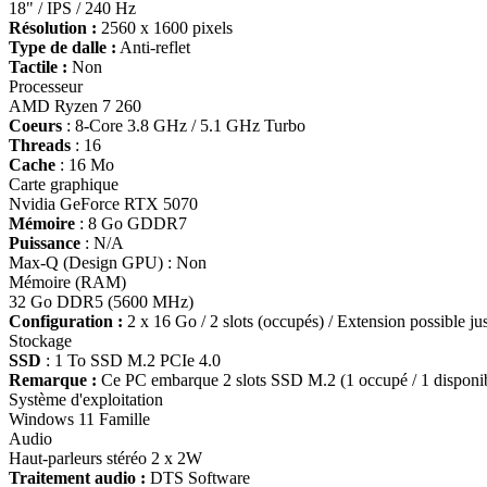
18" / IPS / 240 Hz
Résolution :
2560 x 1600 pixels
Type de dalle :
Anti-reflet
Tactile :
Non
Processeur
AMD Ryzen 7 260
Coeurs
: 8-Core 3.8 GHz / 5.1 GHz Turbo
Threads
: 16
Cache
: 16 Mo
Carte graphique
Nvidia GeForce RTX 5070
Mémoire
: 8 Go GDDR7
Puissance
: N/A
Max-Q (Design GPU) : Non
Mémoire (RAM)
32 Go DDR5 (5600 MHz)
Configuration :
2 x 16 Go / 2 slots (occupés) / Extension possible j
Stockage
SSD
: 1 To SSD M.2 PCIe 4.0
Remarque :
Ce PC embarque 2 slots SSD M.2 (1 occupé / 1 disponi
Système d'exploitation
Windows 11 Famille
Audio
Haut-parleurs stéréo 2 x 2W
Traitement audio :
DTS Software