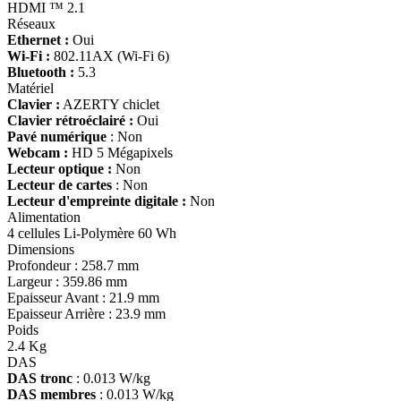
HDMI ™ 2.1
Réseaux
Ethernet :
Oui
Wi-Fi :
802.11AX (Wi-Fi 6)
Bluetooth :
5.3
Matériel
Clavier :
AZERTY chiclet
Clavier rétroéclairé :
Oui
Pavé numérique
: Non
Webcam :
HD 5 Mégapixels
Lecteur optique :
Non
Lecteur de cartes
: Non
Lecteur d'empreinte digitale :
Non
Alimentation
4 cellules Li-Polymère 60 Wh
Dimensions
Profondeur : 258.7 mm
Largeur : 359.86 mm
Epaisseur Avant : 21.9 mm
Epaisseur Arrière : 23.9 mm
Poids
2.4 Kg
DAS
DAS tronc
: 0.013 W/kg
DAS membres
: 0.013 W/kg