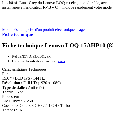
Le châssis Luna Grey du Lenovo LOQ est élégant et durable, avec une
instantanée et l'indicateur RVB « O » indique rapidement votre mode
Modalités de reprise d'un produit électronique usagé
Fiche technique
Fiche technique Lenovo LOQ 15AHP10 (
Ref LENOVO: 83JG0012FR
Garantie Légale de conformité:
2 ans
Caractéristiques Techniques
Ecran
15.6 " / LCD IPS / 144 Hz
Résolution :
Full HD (1920 x 1080)
Type de dalle :
Anti-reflet
Tactile :
Non
Processeur
AMD Ryzen 7 250
Coeurs : 8-Core 3.3 GHz / 5.1 GHz Turbo
Threads : 16