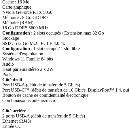
Cache : 16 Mo
Carte graphique
Nvidia GeForce RTX 5050
Mémoire : 8 Go GDDR7
Mémoire (RAM)
16 Go DDR5 5600 MHz
Configuration
: 2 slots occupés / Extension max 32 Go
Stockage
SSD :
512 Go M.2 - PCI-E 4.0 4x
Configuration
: 1 slot occupé / 1 slot libre
Système d'exploitation
Windows 11 Famille 64 bits
Audio
Haut-parleurs stéréo 2 x 2W
Ports
Côté droit
:
Port USB-A (débit de transfert de 5 Gbit/s)
Port USB-C™ (débit de transfert de 10 Gbit/s, DisplayPort™ 1.4, pu
Bouton de cache de confidentialité électronique
Combinaison écouteurs/micro
Côté arrière
:
2 ports USB-A (débit de transfert de 5 Gbit/s)
Ethernet (RJ45)
Entrée CC