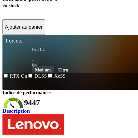
en stock
Ajouter au panier
Fortnite
Full HD
-
fps
Medium
Ultra
RTX On
DLSS
XeSS
Indice de performances
9447
Description