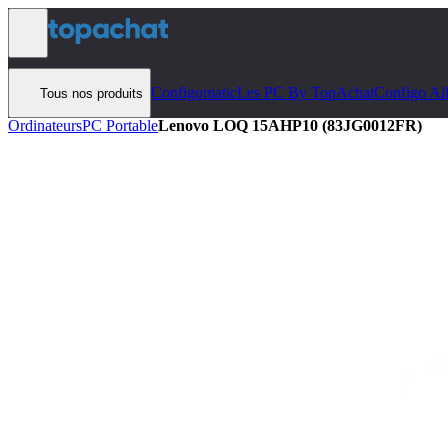
Aller au contenu
Configomatic
Les PC By TopAchat
Configo Ai
Tous nos produits
Ordinateurs
PC Portable
Lenovo LOQ 15AHP10 (83JG0012FR)