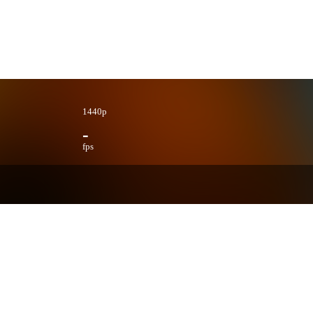
1440p
-
fps