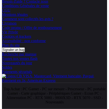
Besoin d'aide ? Contacte nous
Conditions Générales de vente
CGU
Mentions légales
Comment sont collectés les avis ?
Livraison
Code promo / Offre de remboursement
Vie Privée
Cookies et trackers
Accessibilité : non conforme
Plan du site
Signaler un bug
Recherche par marque
Toutes nos ventes flash
Nouveautés du jour
Soldes
Paiements sécurisés
Top Achat :
PC Gamer
-
PC sur mesure
-
Processeur
-
PC portable
Gamer
-
Carte graphique
-
Périphériques Gamer
-
Ecran PC
-
Alimentation PC
-
RTX 5080
-
9800X3D
-
RTX 5070
-
SSD
-
Nouveautés