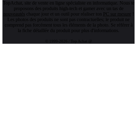
TopAchat, site de vente en ligne spécialiste en informatique. Nous te
proposons des produits high-tech et gamer avec un tas de
nouveautés
chaque jour et un outil pour réaliser ton
PC sur mesure
!
Les photos des produits ne sont pas contractuelles; le produit ne
comprend pas forcément tous les éléments de la photo. Se référer à
la fiche détaillée du produit pour plus d'informations.
© 1999-2026 / Top Achat @