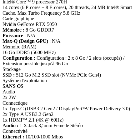
Intel® Core™ 9 processor 270H
14 cores (6 P-cores + 8 E-cores), 20 threads, 24 MB Intel® Smart
Cache, Max Turbo Frequency 5.8 GHz
Carte graphique
Nvidia GeForce RTX 5050
Mémoire :
8 Go GDDR7
Puissance
: N/A
Max-Q (Design GPU)
: N/A
Mémoire (RAM)
16 Go DDR5 (5600 MHz)
Configuration :
Configuration : 2 x 8 Go / 2 slots (occupés) /
Extension possible jusqu'à 96 Go
Stockage
SSD :
512 Go M.2 SSD slot (NVMe PCIe Gen4)
Système d'exploitation
SANS OS
Audio
2x 2W
Connectique
1x Type-C (USB3.2 Gen2 / DisplayPort™/ Power Delivery 3.0)
2x Type-A USB3.2 Gen2
1x HDMI™ 2.1 (4K @ 60Hz)
Audio :
1 X Jack 3,5mm Femelle Stéréo
Connectivité
Ethernet :
10/100/1000 Mbps