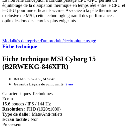
La nouvelle conception à conduit partagé CPU-GPU permet un
équilibrage de la dissipation thermique en temps réel entre le CPU et
le GPU pour une efficacité accrue. Associée à la pâte thermique
exclusive de MSI, cette technologie garantit des performances
optimales lors des jeux les plus exigeants.
Modalités de reprise d'un produit électronique usagé
Fiche technique
Fiche technique MSI Cyborg 15
(B2RWEKG-846XFR)
Ref MSI: 9S7-15Q342-846
Garantie Légale de conformité:
2 ans
Caractéristiques Techniques
Ecran
15.6 pouces / IPS / 144 Hz
Résolution :
FHD (1920x1080)
Type de dalle :
Mate/Anti-reflets
Ecran tactile :
Non
Processeur