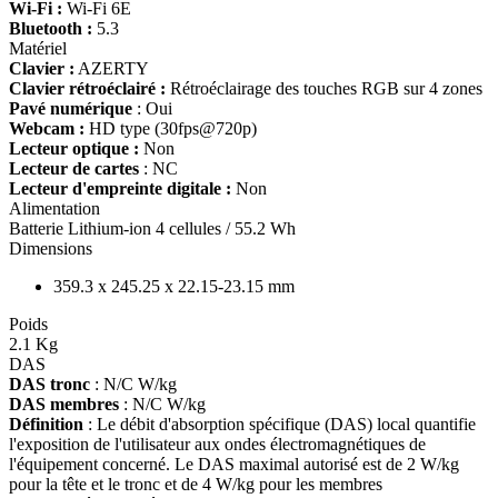
Wi-Fi :
Wi-Fi 6E
Bluetooth :
5.3
Matériel
Clavier :
AZERTY
Clavier rétroéclairé :
Rétroéclairage des touches RGB sur 4 zones
Pavé numérique
: Oui
Webcam :
HD type (30fps@720p)
Lecteur optique :
Non
Lecteur de cartes
: NC
Lecteur d'empreinte digitale :
Non
Alimentation
Batterie Lithium-ion 4 cellules / 55.2 Wh
Dimensions
359.3 x 245.25 x 22.15-23.15 mm
Poids
2.1 Kg
DAS
DAS tronc
: N/C W/kg
DAS membres
: N/C W/kg
Définition
: Le débit d'absorption spécifique (DAS) local quantifie
l'exposition de l'utilisateur aux ondes électromagnétiques de
l'équipement concerné. Le DAS maximal autorisé est de 2 W/kg
pour la tête et le tronc et de 4 W/kg pour les membres