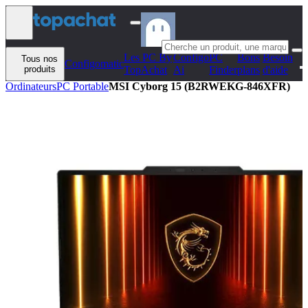
Aller au contenu
Les PC By
Configo
PC
Bons
Besoin
Tous nos
Configomatic
produits
TopAchat
Ai
Finder
plans
d'aide
Ordinateurs
PC Portable
MSI Cyborg 15 (B2RWEKG-846XFR)