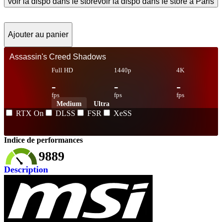
voir la dispo dans le store
voir la dispo dans le store à Paris
Ajouter au panier
Assassin's Creed Shadows
Full HD
1440p
4K
-
-
-
fps
fps
fps
Medium
Ultra
RTX On
DLSS
FSR
XeSS
Indice de performances
9889
Description