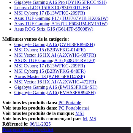
Gigabyte Gaming A16 Pro (DYHG5FRCC4SH)
Lenovo LOQ 15IRX10 (83JE00TUFR)
MSI Cyborg 17 (B13WFKG-209FR)
Asus TUF Gaming F17 (TUF707VJB-HX061W)
Asus TUF Gaming A16 (TUF608UM-RV151W)
Asus ROG Strix G16 (G614FP-S5008W)
Meilleures ventes de la catégorie :
Gigabyte Gaming A16 (CVHI3FR894SH)
MSI Cyborg 15 (B2RWFKG-014FR)
MSI Vector 16 HX AI (A2XWHG-087FR)
ASUS TUF Gaming A16 (608UP-RV120)
MSI Cyborg 17 (B13WFKG-209FR)
MSI Cyborg 15 (B2RWFKG-848FR)
Aorus Master 18 (BZHC6FRD45SP)
MSI Vector 16 HX AI (A2XWHG-472FR)
Gigabyte Gaming A16 (EWHS3FRC94SH)
Gigabyte Gaming A16 (EVHS3FR894SH)
Voir tous les produits dans:
PC Portable
Voir tous les produits dans:
PC Portable msi
Voir tous les produits de la marque:
MSI
Voir tous les produits commençant par:
M
MS
Référencé le:
06/11/2025
Pourquoi choisir TopAchat