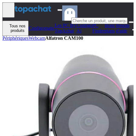
Aller au contenu
Les PC By
Configo
PC
Bons
Besoin
Tous nos
Configomatic
produits
TopAchat
Ai
Finder
plans
d'aide
Périphériques
Webcam
Alfatron CAM100