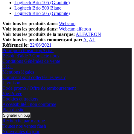
Logitech Brio 105 (Graphite)
Logitech Brio 500 Blanc
Logitech Brio 505 (Graphite)
Voir tous les produits dans:
Webcam
Voir tous les produits dans:
Webcam alfatron
Voir tous les produits de la marque:
ALFATRON
Voir tous les produits commençant par:
A
AL
Référencé le:
22/06/2021
Pourquoi choisir TopAchat
Besoin d'aide ? Contacte nous
Conditions Générales de vente
CGU
Mentions légales
Comment sont collectés les avis ?
Livraison
Code promo / Offre de remboursement
Vie Privée
Cookies et trackers
Accessibilité : non conforme
Plan du site
Signaler un bug
Recherche par marque
Toutes nos ventes flash
Nouveautés du jour