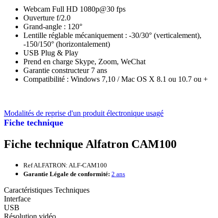
Webcam Full HD 1080p@30 fps
Ouverture f/2.0
Grand-angle : 120°
Lentille réglable mécaniquement : -30/30° (verticalement),
-150/150° (horizontalement)
USB Plug & Play
Prend en charge Skype, Zoom, WeChat
Garantie constructeur 7 ans
Compatibilité : Windows 7,10 / Mac OS X 8.1 ou 10.7 ou +
Modalités de reprise d'un produit électronique usagé
Fiche technique
Fiche technique Alfatron CAM100
Ref ALFATRON: ALF-CAM100
Garantie Légale de conformité:
2 ans
Caractéristiques Techniques
Interface
USB
Résolution vidéo