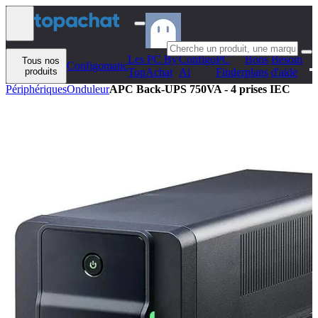
Aller au contenu
Les PC By
Configo
PC
Bons
Besoin
Tous nos
Configomatic
produits
TopAchat
Ai
Finder
plans
d'aide
Périphériques
Onduleur
APC Back-UPS 750VA - 4 prises IEC