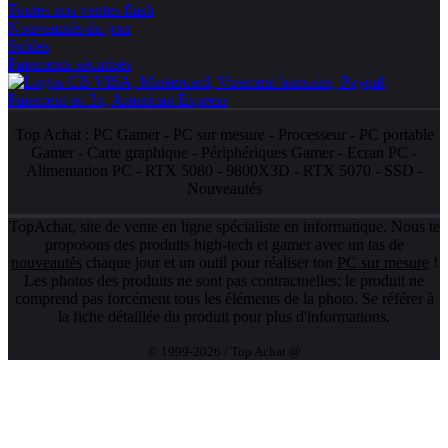
Toutes nos ventes flash
Nouveautés du jour
Soldes
Paiements sécurisés
Top Achat :
PC Gamer
-
PC sur mesure
-
Processeur
-
PC portable
Gamer
-
Carte graphique
-
Périphériques Gamer
-
Ecran PC
-
Alimentation PC
-
RTX 5080
-
9800X3D
-
RTX 5070
-
SSD
-
Nouveautés
TopAchat, site de vente en ligne spécialiste en informatique. Nous te
proposons des produits high-tech et gamer avec un tas de
nouveautés
chaque jour et un outil pour réaliser ton
PC sur mesure
!
Les photos des produits ne sont pas contractuelles; le produit ne
comprend pas forcément tous les éléments de la photo. Se référer à
la fiche détaillée du produit pour plus d'informations.
© 1999-2026 / Top Achat @