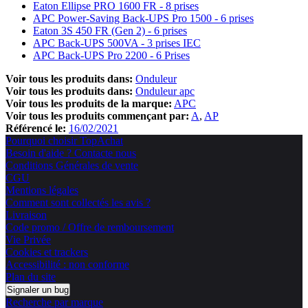
Eaton Ellipse PRO 1600 FR - 8 prises
APC Power-Saving Back-UPS Pro 1500 - 6 prises
Eaton 3S 450 FR (Gen 2) - 6 prises
APC Back-UPS 500VA - 3 prises IEC
APC Back-UPS Pro 2200 - 6 Prises
Voir tous les produits dans:
Onduleur
Voir tous les produits dans:
Onduleur apc
Voir tous les produits de la marque:
APC
Voir tous les produits commençant par:
A
AP
Référencé le:
16/02/2021
Pourquoi choisir TopAchat
Besoin d'aide ? Contacte nous
Conditions Générales de vente
CGU
Mentions légales
Comment sont collectés les avis ?
Livraison
Code promo / Offre de remboursement
Vie Privée
Cookies et trackers
Accessibilité : non conforme
Plan du site
Signaler un bug
Recherche par marque