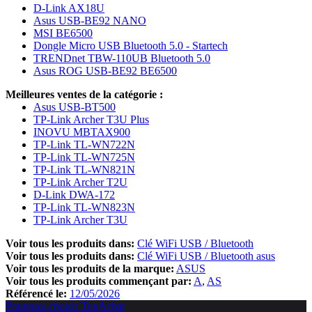
D-Link AX18U
Asus USB-BE92 NANO
MSI BE6500
Dongle Micro USB Bluetooth 5.0 - Startech
TRENDnet TBW-110UB Bluetooth 5.0
Asus ROG USB-BE92 BE6500
Meilleures ventes de la catégorie :
Asus USB-BT500
TP-Link Archer T3U Plus
INOVU MBTAX900
TP-Link TL-WN722N
TP-Link TL-WN725N
TP-Link TL-WN821N
TP-Link Archer T2U
D-Link DWA-172
TP-Link TL-WN823N
TP-Link Archer T3U
Voir tous les produits dans:
Clé WiFi USB / Bluetooth
Voir tous les produits dans:
Clé WiFi USB / Bluetooth asus
Voir tous les produits de la marque:
ASUS
Voir tous les produits commençant par:
A
AS
Référencé le:
12/05/2026
Pourquoi choisir TopAchat