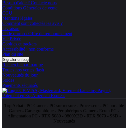
Besoin d'aide ? Contacte nous
Conditions Générales de vente
CGU
Mentions légales
Comment sont collectés les avis ?
Livraison
Code promo / Offre de remboursement
Vie Privée
Cookies et trackers
Accessibilité : non conforme
Plan du site
Signaler un bug
Recherche par marque
Toutes nos ventes flash
Nouveautés du jour
Soldes
Paiements sécurisés
Top Achat :
PC Gamer
-
PC sur mesure
-
Processeur
-
PC portable
Gamer
-
Carte graphique
-
Périphériques Gamer
-
Ecran PC
-
Alimentation PC
-
RTX 5080
-
9800X3D
-
RTX 5070
-
SSD
-
Nouveautés