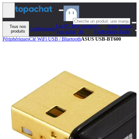
Aller au contenu
Les PC By
Configo
PC
Bons
Besoin
Tous nos
Configomatic
produits
TopAchat
Ai
Finder
plans
d'aide
Périphériques
Clé WiFi USB / Bluetooth
ASUS USB-BT600