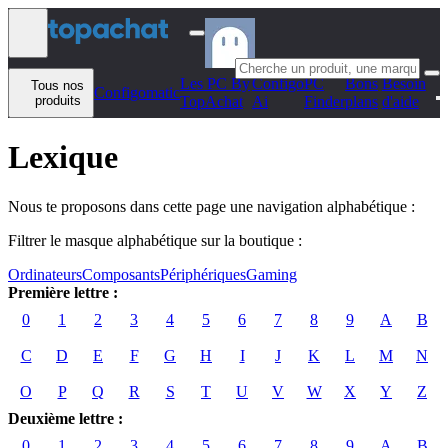
Aller au contenu
Les PC By
Configo
PC
Bons
Besoin
Tous nos
Configomatic
produits
TopAchat
Ai
Finder
plans
d'aide
Lexique
Nous te proposons dans cette page une navigation alphabétique :
Filtrer le masque alphabétique sur la boutique :
Ordinateurs
Composants
Périphériques
Gaming
Première lettre :
0
1
2
3
4
5
6
7
8
9
A
B
C
D
E
F
G
H
I
J
K
L
M
N
O
P
Q
R
S
T
U
V
W
X
Y
Z
Deuxième lettre :
0
1
2
3
4
5
6
7
8
9
A
B