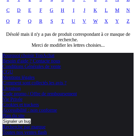
C
D
E
F
G
H
I
J
K
L
M
N
O
P
Q
R
S
T
U
V
W
X
Y
Z
Désolé mais il n'y a pas de produit correspondant à ce masque de
recherche.
Merci de modifier les lettres choisies...
Pourquoi choisir TopAchat
Besoin d'aide ? Contacte nous
Conditions Générales de vente
CGU
Mentions légales
Comment sont collectés les avis ?
Livraison
Code promo / Offre de remboursement
Vie Privée
Cookies et trackers
Accessibilité : non conforme
Plan du site
Signaler un bug
Recherche par marque
Toutes nos ventes flash