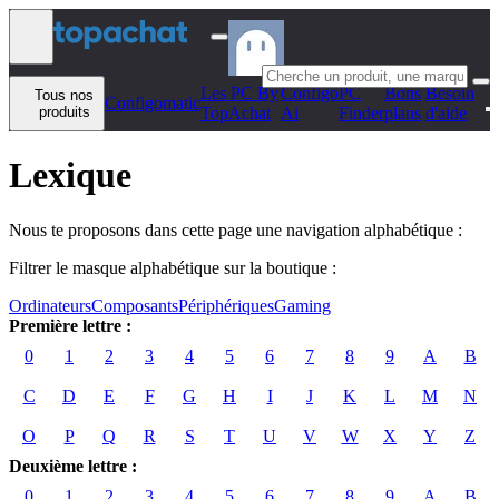
Aller au contenu
Les PC By
Configo
PC
Bons
Besoin
Tous nos
Configomatic
produits
TopAchat
Ai
Finder
plans
d'aide
Lexique
Nous te proposons dans cette page une navigation alphabétique :
Filtrer le masque alphabétique sur la boutique :
Ordinateurs
Composants
Périphériques
Gaming
Première lettre :
0
1
2
3
4
5
6
7
8
9
A
B
C
D
E
F
G
H
I
J
K
L
M
N
O
P
Q
R
S
T
U
V
W
X
Y
Z
Deuxième lettre :
0
1
2
3
4
5
6
7
8
9
A
B