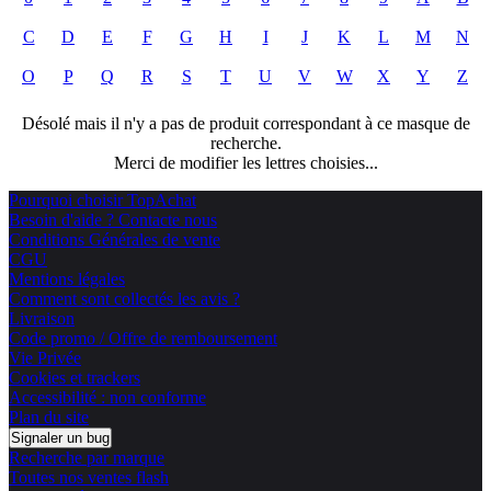
C
D
E
F
G
H
I
J
K
L
M
N
O
P
Q
R
S
T
U
V
W
X
Y
Z
Désolé mais il n'y a pas de produit correspondant à ce masque de
recherche.
Merci de modifier les lettres choisies...
Pourquoi choisir TopAchat
Besoin d'aide ? Contacte nous
Conditions Générales de vente
CGU
Mentions légales
Comment sont collectés les avis ?
Livraison
Code promo / Offre de remboursement
Vie Privée
Cookies et trackers
Accessibilité : non conforme
Plan du site
Signaler un bug
Recherche par marque
Toutes nos ventes flash