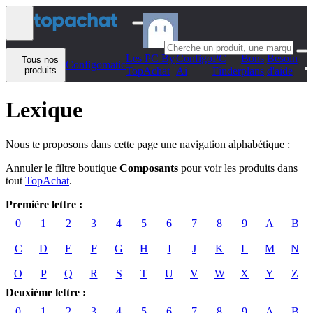
Aller au contenu
Les PC By
Configo
PC
Bons
Besoin
Tous nos
Configomatic
produits
TopAchat
Ai
Finder
plans
d'aide
Lexique
Nous te proposons dans cette page une navigation alphabétique :
Annuler le filtre boutique
Composants
pour voir les produits dans
tout
TopAchat
.
Première lettre :
0
1
2
3
4
5
6
7
8
9
A
B
C
D
E
F
G
H
I
J
K
L
M
N
O
P
Q
R
S
T
U
V
W
X
Y
Z
Deuxième lettre :
0
1
2
3
4
5
6
7
8
9
A
B