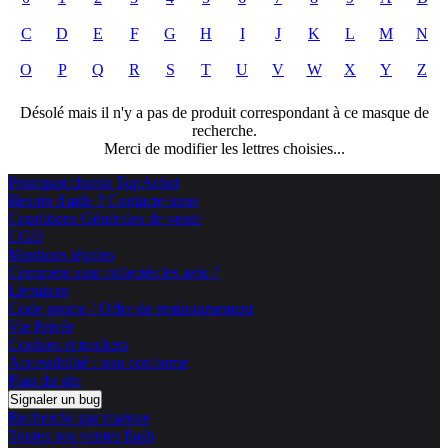
C
D
E
F
G
H
I
J
K
L
M
N
O
P
Q
R
S
T
U
V
W
X
Y
Z
Désolé mais il n'y a pas de produit correspondant à ce masque de
recherche.
Merci de modifier les lettres choisies...
Pourquoi choisir TopAchat
Besoin d'aide ? Contacte nous
Conditions Générales de vente
CGU
Mentions légales
Comment sont collectés les avis ?
Livraison
Code promo / Offre de remboursement
Vie Privée
Cookies et trackers
Accessibilité : non conforme
Plan du site
Signaler un bug
Recherche par marque
Toutes nos ventes flash