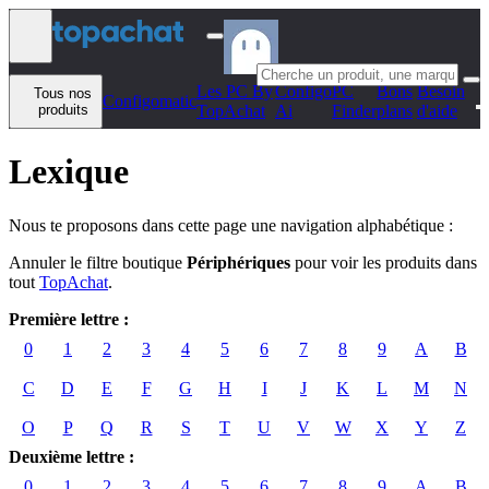
Aller au contenu
Les PC By
Configo
PC
Bons
Besoin
Tous nos
Configomatic
produits
TopAchat
Ai
Finder
plans
d'aide
Lexique
Nous te proposons dans cette page une navigation alphabétique :
Annuler le filtre boutique
Périphériques
pour voir les produits dans
tout
TopAchat
.
Première lettre :
0
1
2
3
4
5
6
7
8
9
A
B
C
D
E
F
G
H
I
J
K
L
M
N
O
P
Q
R
S
T
U
V
W
X
Y
Z
Deuxième lettre :
0
1
2
3
4
5
6
7
8
9
A
B