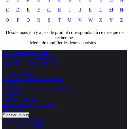
C
D
E
F
G
H
I
J
K
L
M
N
O
P
Q
R
S
T
U
V
W
X
Y
Z
Désolé mais il n'y a pas de produit correspondant à ce masque de
recherche.
Merci de modifier les lettres choisies...
Pourquoi choisir TopAchat
Besoin d'aide ? Contacte nous
Conditions Générales de vente
CGU
Mentions légales
Comment sont collectés les avis ?
Livraison
Code promo / Offre de remboursement
Vie Privée
Cookies et trackers
Accessibilité : non conforme
Plan du site
Signaler un bug
Recherche par marque
Toutes nos ventes flash