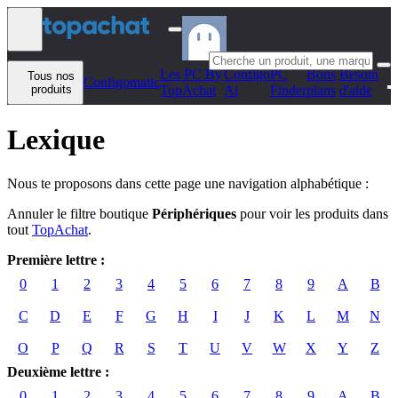
Aller au contenu
Les PC By
Configo
PC
Bons
Besoin
Tous nos
Configomatic
produits
TopAchat
Ai
Finder
plans
d'aide
Lexique
Nous te proposons dans cette page une navigation alphabétique :
Annuler le filtre boutique
Périphériques
pour voir les produits dans
tout
TopAchat
.
Première lettre :
0
1
2
3
4
5
6
7
8
9
A
B
C
D
E
F
G
H
I
J
K
L
M
N
O
P
Q
R
S
T
U
V
W
X
Y
Z
Deuxième lettre :
0
1
2
3
4
5
6
7
8
9
A
B