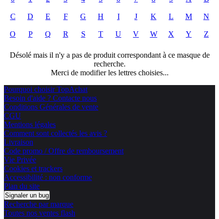
C
D
E
F
G
H
I
J
K
L
M
N
O
P
Q
R
S
T
U
V
W
X
Y
Z
Désolé mais il n'y a pas de produit correspondant à ce masque de
recherche.
Merci de modifier les lettres choisies...
Pourquoi choisir TopAchat
Besoin d'aide ? Contacte nous
Conditions Générales de vente
CGU
Mentions légales
Comment sont collectés les avis ?
Livraison
Code promo / Offre de remboursement
Vie Privée
Cookies et trackers
Accessibilité : non conforme
Plan du site
Signaler un bug
Recherche par marque
Toutes nos ventes flash