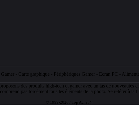
e Gamer
-
Carte graphique
-
Périphériques Gamer
-
Ecran PC
-
Aliment
 proposons des produits high-tech et gamer avec un tas de
nouveautés
ch
e comprend pas forcément tous les éléments de la photo. Se référer à la fi
© 1999-2026 / Top Achat @