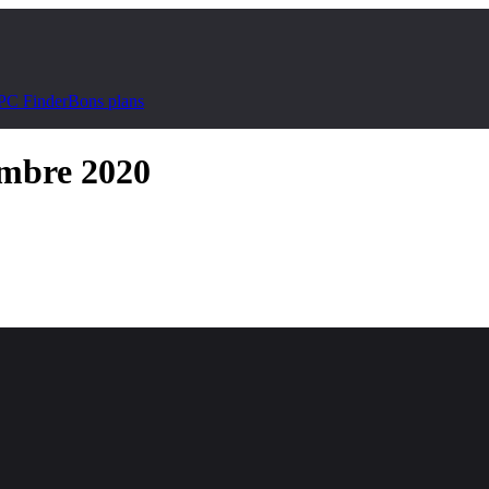
PC Finder
Bons plans
embre 2020