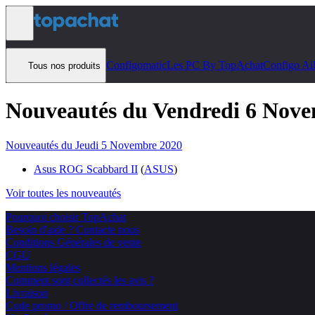
Aller au contenu
Configomatic
Les PC By TopAchat
Configo Ai
Tous nos produits
Nouveautés du Vendredi 6 Nov
Nouveautés du Jeudi 5 Novembre 2020
Asus ROG Scabbard II
(
ASUS
)
Voir toutes les nouveautés
Pourquoi choisir TopAchat
Besoin d'aide ? Contacte nous
Conditions Générales de vente
CGU
Mentions légales
Comment sont collectés les avis ?
Livraison
Code promo / Offre de remboursement