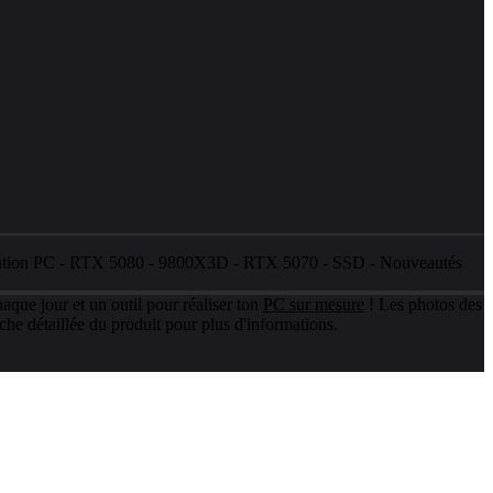
ation PC
-
RTX 5080
-
9800X3D
-
RTX 5070
-
SSD
-
Nouveautés
aque jour et un outil pour réaliser ton
PC sur mesure
! Les photos des
che détaillée du produit pour plus d'informations.