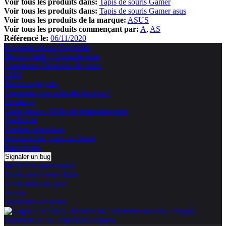
Voir tous les produits dans:
Tapis de souris Gamer
Voir tous les produits dans:
Tapis de souris Gamer asus
Voir tous les produits de la marque:
ASUS
Voir tous les produits commençant par:
A
AS
Référencé le:
06/11/2020
Pourquoi choisir TopAchat
Besoin d'aide ? Contacte nous
Conditions Générales de vente
CGU
Mentions légales
Comment sont collectés les avis ?
Livraison
Code promo / Offre de remboursement
Vie Privée
Cookies et trackers
Accessibilité : non conforme
Plan du site
Signaler un bug
Recherche par marque
Toutes nos ventes flash
Nouveautés du jour
Soldes
Paiements sécurisés