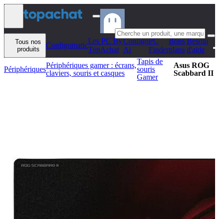
Aller au contenu
Les PC By
Configo
PC
Bons
Besoin
Tous nos
Configomatic
produits
TopAchat
Ai
Finder
plans
d'aide
Tapis de
Périphériques gamer : écrans,
Asus ROG
Périphériques
souris
claviers, souris et casques
Scabbard II
Gamer