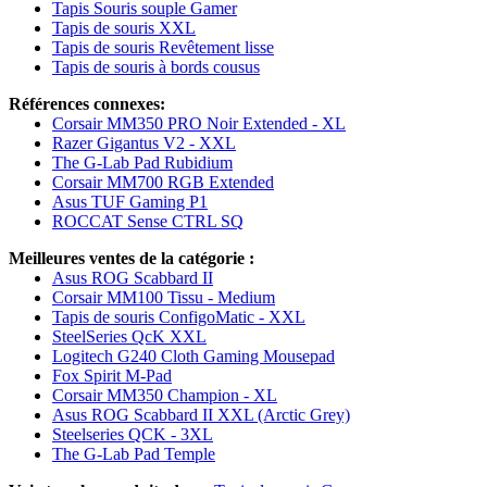
Tapis Souris souple Gamer
Tapis de souris XXL
Tapis de souris Revêtement lisse
Tapis de souris à bords cousus
Références connexes:
Corsair MM350 PRO Noir Extended - XL
Razer Gigantus V2 - XXL
The G-Lab Pad Rubidium
Corsair MM700 RGB Extended
Asus TUF Gaming P1
ROCCAT Sense CTRL SQ
Meilleures ventes de la catégorie :
Asus ROG Scabbard II
Corsair MM100 Tissu - Medium
Tapis de souris ConfigoMatic - XXL
SteelSeries QcK XXL
Logitech G240 Cloth Gaming Mousepad
Fox Spirit M-Pad
Corsair MM350 Champion - XL
Asus ROG Scabbard II XXL (Arctic Grey)
Steelseries QCK - 3XL
The G-Lab Pad Temple