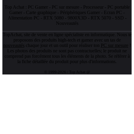
Top Achat :
PC Gamer
-
PC sur mesure
-
Processeur
-
PC portable
Gamer
-
Carte graphique
-
Périphériques Gamer
-
Ecran PC
-
Alimentation PC
-
RTX 5080
-
9800X3D
-
RTX 5070
-
SSD
-
Nouveautés
TopAchat, site de vente en ligne spécialiste en informatique. Nous te
proposons des produits high-tech et gamer avec un tas de
nouveautés
chaque jour et un outil pour réaliser ton
PC sur mesure
!
Les photos des produits ne sont pas contractuelles; le produit ne
comprend pas forcément tous les éléments de la photo. Se référer à
la fiche détaillée du produit pour plus d'informations.
© 1999-2026 / Top Achat @