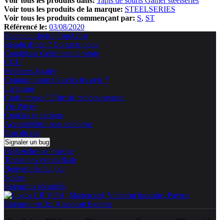
Voir tous les produits dans:
Tapis de souris Gamer steelseries
Voir tous les produits de la marque:
STEELSERIES
Voir tous les produits commençant par:
S
ST
Référencé le:
03/08/2020
Pourquoi choisir TopAchat
Besoin d'aide ? Contacte nous
Conditions Générales de vente
CGU
Mentions légales
Comment sont collectés les avis ?
Livraison
Code promo / Offre de remboursement
Vie Privée
Cookies et trackers
Accessibilité : non conforme
Plan du site
Signaler un bug
Recherche par marque
Toutes nos ventes flash
Nouveautés du jour
Soldes
Paiements sécurisés