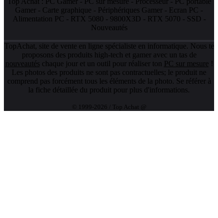
Top Achat :
PC Gamer
-
PC sur mesure
-
Processeur
-
PC portable
Gamer
-
Carte graphique
-
Périphériques Gamer
-
Ecran PC
-
Alimentation PC
-
RTX 5080
-
9800X3D
-
RTX 5070
-
SSD
-
Nouveautés
TopAchat, site de vente en ligne spécialiste en informatique. Nous te
proposons des produits high-tech et gamer avec un tas de
nouveautés
chaque jour et un outil pour réaliser ton
PC sur mesure
!
Les photos des produits ne sont pas contractuelles; le produit ne
comprend pas forcément tous les éléments de la photo. Se référer à
la fiche détaillée du produit pour plus d'informations.
© 1999-2026 / Top Achat @