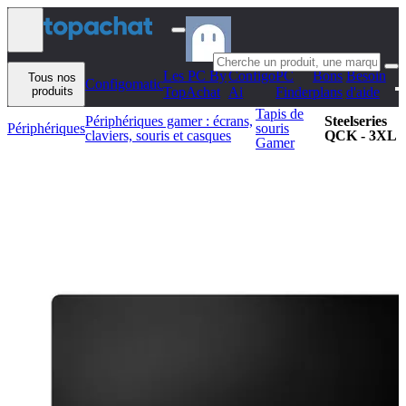
Aller au contenu
Les PC By
Configo
PC
Bons
Besoin
Tous nos
Configomatic
produits
TopAchat
Ai
Finder
plans
d'aide
Tapis de
Périphériques gamer : écrans,
Steelseries
Périphériques
souris
claviers, souris et casques
QCK - 3XL
Gamer