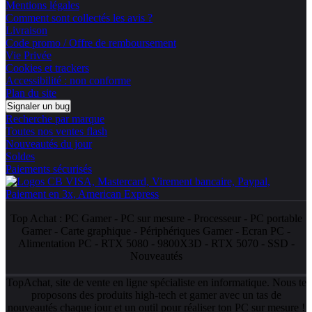
Mentions légales
Comment sont collectés les avis ?
Livraison
Code promo / Offre de remboursement
Vie Privée
Cookies et trackers
Accessibilité : non conforme
Plan du site
Signaler un bug
Recherche par marque
Toutes nos ventes flash
Nouveautés du jour
Soldes
Paiements sécurisés
Top Achat :
PC Gamer
-
PC sur mesure
-
Processeur
-
PC portable
Gamer
-
Carte graphique
-
Périphériques Gamer
-
Ecran PC
-
Alimentation PC
-
RTX 5080
-
9800X3D
-
RTX 5070
-
SSD
-
Nouveautés
TopAchat, site de vente en ligne spécialiste en informatique. Nous te
proposons des produits high-tech et gamer avec un tas de
nouveautés
chaque jour et un outil pour réaliser ton
PC sur mesure
!