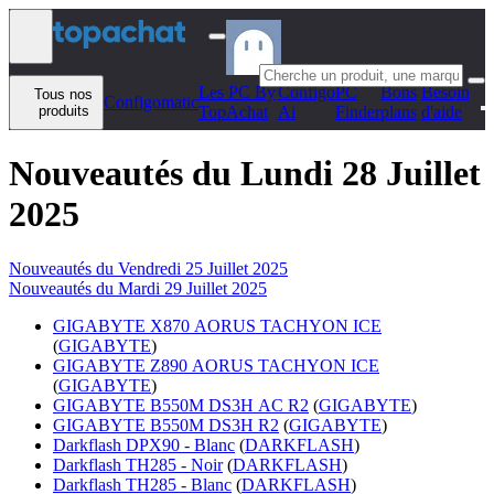
Aller au contenu
Les PC By
Configo
PC
Bons
Besoin
Tous nos
Configomatic
produits
TopAchat
Ai
Finder
plans
d'aide
Nouveautés du Lundi 28 Juillet
2025
Nouveautés du Vendredi 25 Juillet 2025
Nouveautés du Mardi 29 Juillet 2025
GIGABYTE X870 AORUS TACHYON ICE
(
GIGABYTE
)
GIGABYTE Z890 AORUS TACHYON ICE
(
GIGABYTE
)
GIGABYTE B550M DS3H AC R2
(
GIGABYTE
)
GIGABYTE B550M DS3H R2
(
GIGABYTE
)
Darkflash DPX90 - Blanc
(
DARKFLASH
)
Darkflash TH285 - Noir
(
DARKFLASH
)
Darkflash TH285 - Blanc
(
DARKFLASH
)