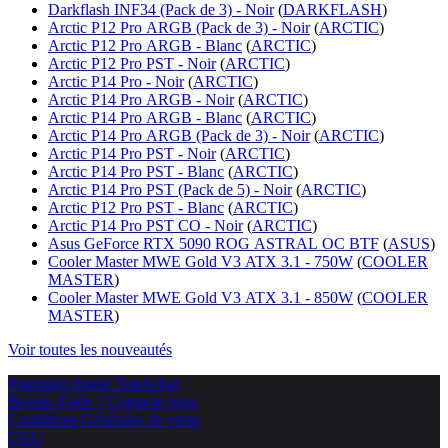
Darkflash INF34 (Pack de 3) - Noir
(
DARKFLASH
)
Arctic P12 Pro ARGB (Pack de 3) - Noir
(
ARCTIC
)
Arctic P12 Pro ARGB - Blanc
(
ARCTIC
)
Arctic P12 Pro PST - Noir
(
ARCTIC
)
Arctic P14 Pro - Noir
(
ARCTIC
)
Arctic P14 Pro ARGB - Noir
(
ARCTIC
)
Arctic P14 Pro ARGB - Blanc
(
ARCTIC
)
Arctic P14 Pro ARGB (Pack de 3) - Noir
(
ARCTIC
)
Arctic P14 Pro PST - Noir
(
ARCTIC
)
Arctic P14 Pro PST - Blanc
(
ARCTIC
)
Arctic P14 Pro PST (Pack de 5) - Noir
(
ARCTIC
)
Arctic P12 Pro PST - Blanc
(
ARCTIC
)
Arctic P14 Pro PST CO - Noir
(
ARCTIC
)
Asus GeForce RTX 5090 ROG ASTRAL OC BTF
(
ASUS
)
Cooler Master MWE Gold V3 ATX 3.1 - 750W
(
COOLER
MASTER
)
Cooler Master MWE Gold V3 ATX 3.1 - 850W
(
COOLER
MASTER
)
Voir toutes les nouveautés
Pourquoi choisir TopAchat
Besoin d'aide ? Contacte nous
Conditions Générales de vente
CGU