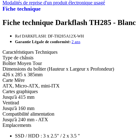
Modalités de reprise d'un produit électronique usagé
Fiche technique
Fiche technique Darkflash TH285 - Blanc
Ref DARKFLASH: DF-TH285A12X-WH
Garantie Légale de conformité:
2 ans
Caractéristiques Techniques
Type de châssis
Boîtier Moyen Tour
Dimensions du boîtier (Hauteur x Largeur x Profondeur)
426 x 285 x 385mm
Carte Mère
ATX, Micro-ATX, mini-ITX
Cartes graphiques
Jusqu'à 415 mm
Ventirad
Jusqu'à 160 mm
Compatibilité alimentation
Jusqu'à 240 mm - ATX
Emplacements
SSD / HDD : 3 x 2.5" / 2 x 3.5 "