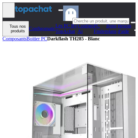
Aller au contenu
Les PC By
Configo
PC
Bons
Besoin
Tous nos
Configomatic
produits
TopAchat
Ai
Finder
plans
d'aide
Composants
Boitier PC
Darkflash TH285 - Blanc