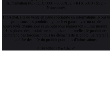
Alimentation PC
-
RTX 5080
-
9800X3D
-
RTX 5070
-
SSD
-
Nouveautés
TopAchat, site de vente en ligne spécialiste en informatique. Nous te
proposons des produits high-tech et gamer avec un tas de
nouveautés
chaque jour et un outil pour réaliser ton
PC sur mesure
!
Les photos des produits ne sont pas contractuelles; le produit ne
comprend pas forcément tous les éléments de la photo. Se référer à
la fiche détaillée du produit pour plus d'informations.
© 1999-2026 / Top Achat @