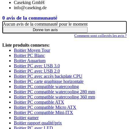
Caseking GmbH
info@caseking.de
0 avis de la communauté
Aucun avis de la communauté pour le moment
Donne ton avis
Comment sont collectés les avis ?
Liste produits connexes:
Boitier Moyen Tour
Boitier PC Blanc
Boitier Aquarium
Boitier PC avec USB 3.0
Boitier PC avec USB 2.0
Boitier PC avec accès backplate CPU
Boitier PC carte graphique horizontale
Boitier PC compatible watercooling
Boitier PC compatible watercooling 280 mm
Boitier PC compatible watercooling 360 mm
Boitier PC compatible ATX
Boitier PC compatible Micro ATX
Boitier PC compatible Mini-ITX
Boitier gamer
Boitier rapport qualité/prix
Boitier PC avec LED