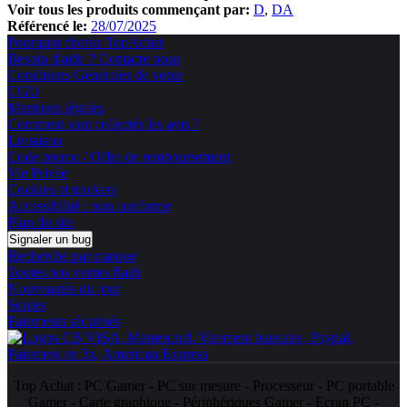
Voir tous les produits commençant par:
D
DA
Référencé le:
28/07/2025
Pourquoi choisir TopAchat
Besoin d'aide ? Contacte nous
Conditions Générales de vente
CGU
Mentions légales
Comment sont collectés les avis ?
Livraison
Code promo / Offre de remboursement
Vie Privée
Cookies et trackers
Accessibilité : non conforme
Plan du site
Signaler un bug
Recherche par marque
Toutes nos ventes flash
Nouveautés du jour
Soldes
Paiements sécurisés
Top Achat :
PC Gamer
-
PC sur mesure
-
Processeur
-
PC portable
Gamer
-
Carte graphique
-
Périphériques Gamer
-
Ecran PC
-