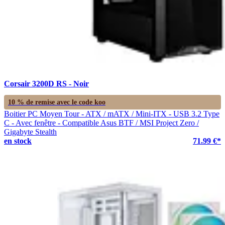
Corsair 3200D RS - Noir
10 % de remise avec le code
koo
Boitier PC Moyen Tour - ATX / mATX / Mini-ITX - USB 3.2 Type
C - Avec fenêtre - Compatible Asus BTF / MSI Project Zero /
Gigabyte Stealth
en stock
71.99 €*