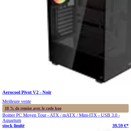
Aerocool Pivot V2 - Noir
Meilleure vente
10 % de remise avec le code
koo
Boitier PC Moyen Tour - ATX / mATX / Mini-ITX - USB 3.0 -
Aquarium
stock limité
39.59 €*