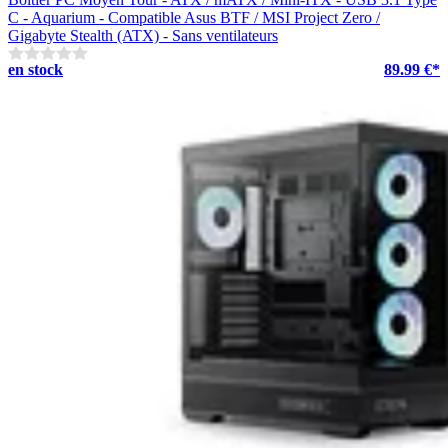
C - Aquarium - Compatible Asus BTF / MSI Project Zero /
Gigabyte Stealth (ATX) - Sans ventilateurs
en stock
89.99 €*