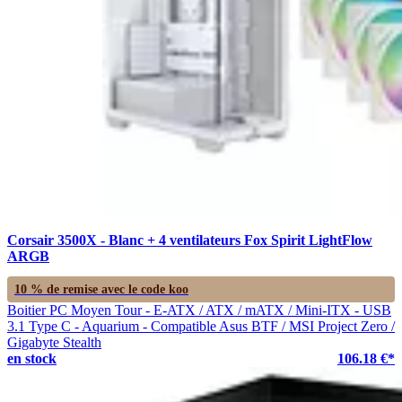
Corsair 3500X - Blanc + 4 ventilateurs Fox Spirit LightFlow
ARGB
10 % de remise avec le code
koo
Boitier PC Moyen Tour - E-ATX / ATX / mATX / Mini-ITX - USB
3.1 Type C - Aquarium - Compatible Asus BTF / MSI Project Zero /
Gigabyte Stealth
en stock
106.18 €*