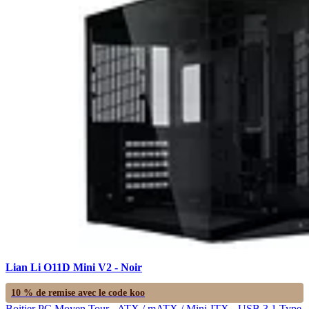
Lian Li O11D Mini V2 - Noir
10 % de remise avec le code
koo
Boitier PC Moyen Tour - ATX / mATX / Mini-ITX - USB 3.1 Type