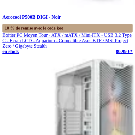
Aerocool P500B DIGI - Noir
10 % de remise avec le code
koo
Boitier PC Moyen Tour - ATX / mATX / Mini-ITX - USB 3.2 Type
C - Ecran LCD - Aquarium - Compatible Asus BTF / MSI Project
Zero / Gigabyte Stealth
en stock
80.99 €*