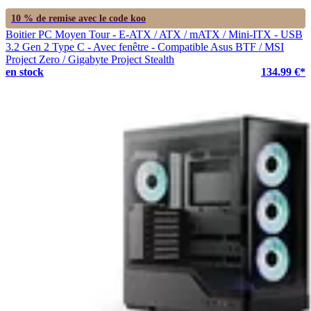
10 % de remise avec le code
koo
Boitier PC Moyen Tour - E-ATX / ATX / mATX / Mini-ITX - USB
3.2 Gen 2 Type C - Avec fenêtre - Compatible Asus BTF / MSI
Project Zero / Gigabyte Project Stealth
en stock
134.99 €*