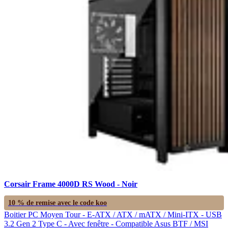
Corsair Frame 4000D RS Wood - Noir
10 % de remise avec le code
koo
Boitier PC Moyen Tour - E-ATX / ATX / mATX / Mini-ITX - USB
3.2 Gen 2 Type C - Avec fenêtre - Compatible Asus BTF / MSI