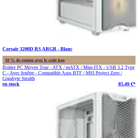
Corsair 3200D RS ARGB - Blanc
10 % de remise avec le code
koo
Boitier PC Moyen Tour - ATX / mATX / Mini-ITX - USB 3.2 Type
C - Avec fenêtre - Compatible Asus BTF / MSI Project Zero /
Gigabyte Stealth
en stock
85.49 €*