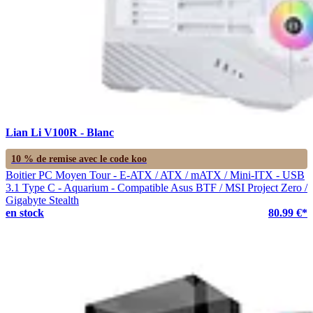
Lian Li V100R - Blanc
10 % de remise avec le code
koo
Boitier PC Moyen Tour - E-ATX / ATX / mATX / Mini-ITX - USB
3.1 Type C - Aquarium - Compatible Asus BTF / MSI Project Zero /
Gigabyte Stealth
en stock
80.99 €*