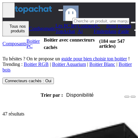
Aller au contenu
Les PC By
Configo
PC
Bons
Besoin
Tous nos
Configomatic
produits
TopAchat
Ai
Finder
plans
d'aide
Boitier avec connecteurs
Boitier
(184 sur 547
Composants
PC
articles)
cachés
Tu hésites ? On te propose un
guide pour bien choisir ton boitier
!
Trending :
Boitier RGB
|
Boitier Aquarium
|
Boitier Blanc
|
Boitier
bois
Connecteurs cachés : Oui
Trier par :
Disponibilité
47 résultats