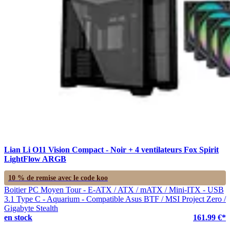
Lian Li O11 Vision Compact - Noir + 4 ventilateurs Fox Spirit
LightFlow ARGB
10 % de remise avec le code
koo
Boitier PC Moyen Tour - E-ATX / ATX / mATX / Mini-ITX - USB
3.1 Type C - Aquarium - Compatible Asus BTF / MSI Project Zero /
Gigabyte Stealth
en stock
161.99 €*