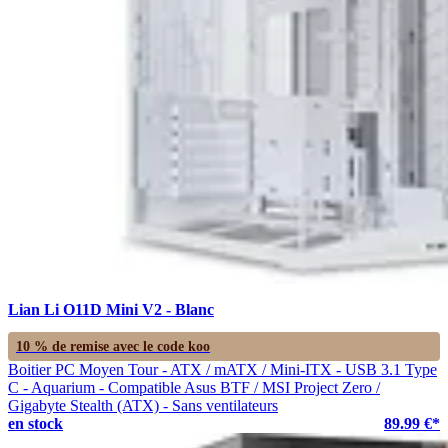
Lian Li O11D Mini V2 - Blanc
10 % de remise avec le code
koo
Boitier PC Moyen Tour - ATX / mATX / Mini-ITX - USB 3.1 Type
C - Aquarium - Compatible Asus BTF / MSI Project Zero /
Gigabyte Stealth (ATX) - Sans ventilateurs
en stock
89.99 €*