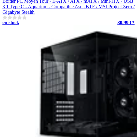
Boitier PC Moyen Tour - E-ATX / ATX / mATX / Mini-ITX - USB
3.1 Type C - Aquarium - Compatible Asus BTF / MSI Project Zero /
Gigabyte Stealth
en stock
80.99 €*