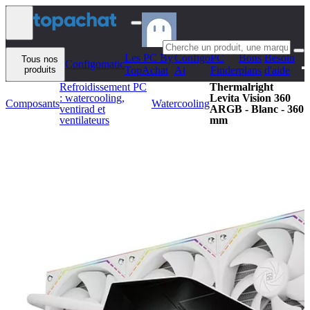
Aller au contenu
Les PC By
Configo
PC
Bons
Besoin
Tous nos
Configomatic
produits
TopAchat
Ai
Finder
plans
d'aide
Refroidissement PC
Thermalright
: watercooling,
Levita Vision 360
Composants
Watercooling
ventirad et
ARGB - Blanc - 360
ventilateurs
mm