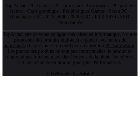
Top Achat :
PC Gamer
-
PC sur mesure
-
Processeur
-
PC portable
Gamer
-
Carte graphique
-
Périphériques Gamer
-
Ecran PC
-
Alimentation PC
-
RTX 5080
-
9800X3D
-
RTX 5070
-
SSD
-
Nouveautés
TopAchat, site de vente en ligne spécialiste en informatique. Nous te
proposons des produits high-tech et gamer avec un tas de
nouveautés
chaque jour et un outil pour réaliser ton
PC sur mesure
!
Les photos des produits ne sont pas contractuelles; le produit ne
comprend pas forcément tous les éléments de la photo. Se référer à
la fiche détaillée du produit pour plus d'informations.
© 1999-2026 / Top Achat @