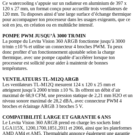
Ce watercooling s’appuie sur un radiateur en aluminium de 397 x
120 x 27 mm, un format conçu pour accueillir trois ventilateurs de
120 mm. Tu disposes ainsi d’une large surface d’échange thermique
pour accompagner ton processeur dans les usages exigeants, que ce
soit en jeu, en création ou en multitâche intensif.
POMPE PWM JUSQU’À 3000 TR/MIN
La pompe du Levita Vision 360 ARGB fonctionne jusqu’à 3000
tr/min ±10 % et utilise un connecteur 4 broches PWM. Tu peux
donc profiter d’un fonctionnement ajustable selon la charge
thermique, avec une pompe capable d’accélérer lorsque ton
processeur est sollicité pour aider à maintenir de bonnes
températures.
VENTILATEURS TL-M12Q ARGB
Les ventilateurs TL-M12Q mesurent 124 x 120 x 25 mm et
atteignent jusqu’à 2000 tr/min ±10 %. Ils offrent un débit d’air
maximal de 68,9 CFM, une pression statique de 2,21 mm H2O et un
niveau sonore maximal de 28,2 dBA, avec connecteur PWM 4
broches et éclairage ARGB 3 broches 5 V.
COMPATIBILITÉ LARGE ET GARANTIE 6 ANS
Le Levita Vision 360 ARGB prend en charge les sockets Intel
LGA115X, 1200,1700,1851,2011 et 2066, ainsi que les plateformes
AMD AM4 et AM5. Thermalright annonce également une garantie