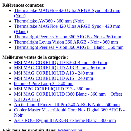
Références connexes:
Thermaltake MAGFloe 420 Ultra ARGB Sync - 420 mm
(Noir)
Thermaltake AW360 - 360 mm (Noir)
Thermaltake MAGFloe 420 Ultra ARGB Sync - 420 mm
(Blanc)
Thermalright Peerless Vision 360 ARGB - Noir - 360 mm
Thermalright Levita Vision 360 ARGB - Noir - 360 mm
Thermalright Peerless Vision 360 ARGB - Blanc - 360 mm
Meilleures ventes de la catégorie :
MSI MAG CORELIQUID E360 Blanc - 360 mm
MSI MAG CORELIQUID A13 Blanc - 360 mm
MSI MAG CORELIQUID A13 - 240 mm
MSI MAG CORELIQUID A15 - 240 mm
be quiet! Pure Loop 3 - 240 mm
MSI MPG CORELIQUID P13 - 360 mm
MSI MAG CORELIQUID I360 Blanc - 360 mm + Offset
Kit LGA1851
Arctic Liquid Freezer III Pro 240 A-RGB Noir - 240 mm
Cooler Master MasterLiquid Core Nex Digital 360 ARGB -
Noir
Asus ROG Ryujin III ARGB Extreme Blanc - 360 mm
Voir tous les produits dans:
Watercooling