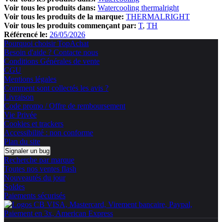
Voir tous les produits dans:
Watercooling thermalright
Voir tous les produits de la marque:
THERMALRIGHT
Voir tous les produits commençant par:
T
TH
Référencé le:
26/05/2026
Pourquoi choisir TopAchat
Besoin d'aide ? Contacte nous
Conditions Générales de vente
CGU
Mentions légales
Comment sont collectés les avis ?
Livraison
Code promo / Offre de remboursement
Vie Privée
Cookies et trackers
Accessibilité : non conforme
Plan du site
Signaler un bug
Recherche par marque
Toutes nos ventes flash
Nouveautés du jour
Soldes
Paiements sécurisés