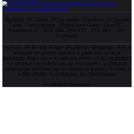
Top Achat :
PC Gamer
-
PC sur mesure
-
Processeur
-
PC portable
Gamer
-
Carte graphique
-
Périphériques Gamer
-
Ecran PC
-
Alimentation PC
-
RTX 5080
-
9800X3D
-
RTX 5070
-
SSD
-
Nouveautés
TopAchat, site de vente en ligne spécialiste en informatique. Nous te
proposons des produits high-tech et gamer avec un tas de
nouveautés
chaque jour et un outil pour réaliser ton
PC sur mesure
!
Les photos des produits ne sont pas contractuelles; le produit ne
comprend pas forcément tous les éléments de la photo. Se référer à
la fiche détaillée du produit pour plus d'informations.
© 1999-2026 / Top Achat @