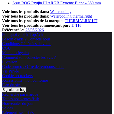
Asus ROG Ryujin III ARGB Extreme Blanc - 360 mm
Voir tous les produits dans:
Watercooling
Voir tous les produits dans:
Watercooling thermalright
Voir tous les produits de la marque:
THERMALRIGHT
Voir tous les produits commençant par:
T
TH
Référencé le:
26/05/2026
Pourquoi choisir TopAchat
Besoin d'aide ? Contacte nous
Conditions Générales de vente
CGU
Mentions légales
Comment sont collectés les avis ?
Livraison
Code promo / Offre de remboursement
Vie Privée
Cookies et trackers
Accessibilité : non conforme
Plan du site
Signaler un bug
Recherche par marque
Toutes nos ventes flash
Nouveautés du jour
Soldes
Paiements sécurisés