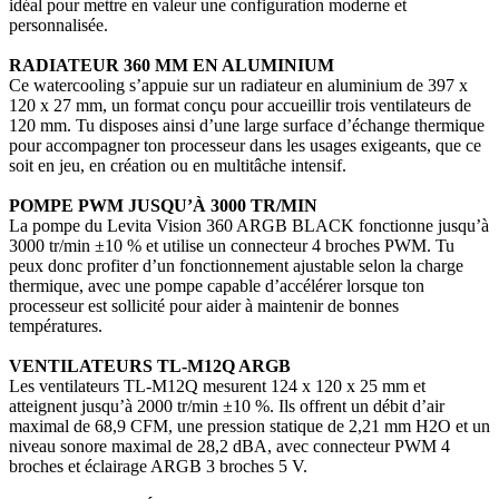
idéal pour mettre en valeur une configuration moderne et
personnalisée.
RADIATEUR 360 MM EN ALUMINIUM
Ce watercooling s’appuie sur un radiateur en aluminium de 397 x
120 x 27 mm, un format conçu pour accueillir trois ventilateurs de
120 mm. Tu disposes ainsi d’une large surface d’échange thermique
pour accompagner ton processeur dans les usages exigeants, que ce
soit en jeu, en création ou en multitâche intensif.
POMPE PWM JUSQU’À 3000 TR/MIN
La pompe du Levita Vision 360 ARGB BLACK fonctionne jusqu’à
3000 tr/min ±10 % et utilise un connecteur 4 broches PWM. Tu
peux donc profiter d’un fonctionnement ajustable selon la charge
thermique, avec une pompe capable d’accélérer lorsque ton
processeur est sollicité pour aider à maintenir de bonnes
températures.
VENTILATEURS TL-M12Q ARGB
Les ventilateurs TL-M12Q mesurent 124 x 120 x 25 mm et
atteignent jusqu’à 2000 tr/min ±10 %. Ils offrent un débit d’air
maximal de 68,9 CFM, une pression statique de 2,21 mm H2O et un
niveau sonore maximal de 28,2 dBA, avec connecteur PWM 4
broches et éclairage ARGB 3 broches 5 V.