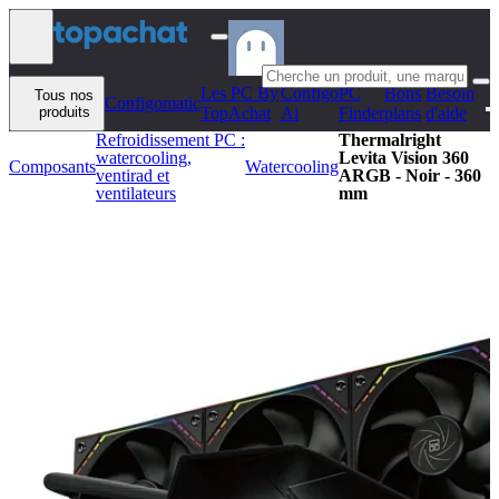
Aller au contenu
Les PC By
Configo
PC
Bons
Besoin
Tous nos
Configomatic
produits
TopAchat
Ai
Finder
plans
d'aide
Refroidissement PC :
Thermalright
watercooling,
Levita Vision 360
Composants
Watercooling
ventirad et
ARGB - Noir - 360
ventilateurs
mm