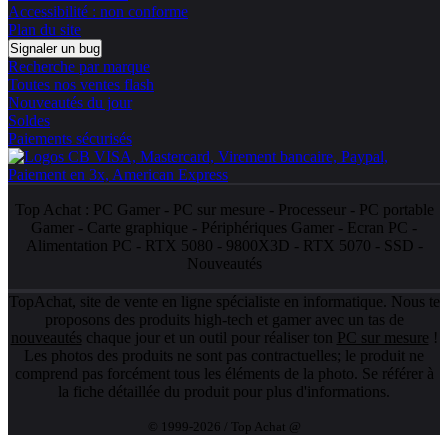
Accessibilité : non conforme
Plan du site
Signaler un bug
Recherche par marque
Toutes nos ventes flash
Nouveautés du jour
Soldes
Paiements sécurisés
Top Achat :
PC Gamer
-
PC sur mesure
-
Processeur
-
PC portable
Gamer
-
Carte graphique
-
Périphériques Gamer
-
Ecran PC
-
Alimentation PC
-
RTX 5080
-
9800X3D
-
RTX 5070
-
SSD
-
Nouveautés
TopAchat, site de vente en ligne spécialiste en informatique. Nous te
proposons des produits high-tech et gamer avec un tas de
nouveautés
chaque jour et un outil pour réaliser ton
PC sur mesure
!
Les photos des produits ne sont pas contractuelles; le produit ne
comprend pas forcément tous les éléments de la photo. Se référer à
la fiche détaillée du produit pour plus d'informations.
© 1999-2026 / Top Achat @