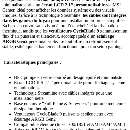
minimaliste abrite un
écran LCD 2.1’’ personnalisable
via MSI
Center, idéal pour afficher les données système ou des visuels
uniques. Grâce à la technologie Streamline,
les câbles sont intégrés
dans les gaines du tuyau
pour une installation propre et simplifiée.
Sa base en cuivre sans vis améliore l’étanchéité et la dissipation
thermique, tandis que les
ventilateurs CycloBlade 9
garantissent un
flux d’air puissant et silencieux, accompagnés d’un
éclairage
ARGB Gen2
personnalisable. Le tout offre un refroidissement
stable, esthétique et hautement fonctionnel pour ton setup gaming.
Caractéristiques principales :
Bloc pompe en verre courbé au design épuré et minimaliste
Écran LCD IPS 2.1’’ personnalisable pour affichage système
ou animations
Technologie Streamline avec câbles intégrés pour une
installation nette
Base en cuivre “Full-Plane & Screwless” pour une meilleure
dissipation thermique
Ventilateurs CycloBlade 9 puissants et silencieux avec
éclairage ARGB Gen2
Compatibilité étendue (Intel 1700/1851 et AMD AM4/AM5)
Tubes en EPDM tressé résistants à la chaleur et à la corrosion