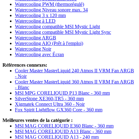
Watercooling PWM (thermorégulé)
Watercooling Niveau sonore max. 34
Watercooling 3 x 120 mm
Watercooling à LED
Watercooling compatible MSI Mystic Light
Watercooling compatible MSI Mystic Light Sync
Watercooling ARGB
Watercooling AIO (Prêt à l'emploi)
Watercooling Noir
Watercooling avec Écran
Références connexes:
Cooler Master MasterLiquid 240 Atmos II VRM Fan ARGB
- Noir
Cooler Master MasterLiquid 360 Atmos II VRM Fan ARGB
- Blanc
MSI MPG CORELIQUID P13 Blanc - 360 mm
SilverStone XE360-TR5 - 360 mm
Xigmatek Connect Ultra 360 - Noir
Fox Spirit Lightflow GX360 Core - 360 mm
Meilleures ventes de la catégorie :
MSI MAG CORELIQUID E360 Blanc - 360 mm
MSI MAG CORELIQUID A13 Blanc - 360 mm
MSI MAG CORELIQUID A13 - 240 mm