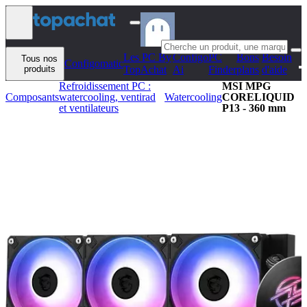
Aller au contenu
Les PC By
Configo
PC
Bons
Besoin
Tous nos
Configomatic
produits
TopAchat
Ai
Finder
plans
d'aide
Refroidissement PC :
MSI MPG
Composants
watercooling, ventirad
Watercooling
CORELIQUID
et ventilateurs
P13 - 360 mm