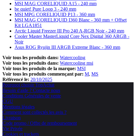
MSI MAG CORELIQUID A15 - 240 mm
be quiet! Pure Loop 3 - 240 mm
MSI MPG CORELIQUID P13 - 360 mm
MSI MAG CORELIQUID I360 Blanc - 360 mm + Offset
Kit LGA1851
Arctic Liquid Freezer III Pro 240 A-RGB Noir - 240 mm
Cooler Master MasterLiquid Core Nex Digital 360 ARGB -
Noir
Asus ROG Ryujin III ARGB Extreme Blanc - 360 mm
Voir tous les produits dans:
Watercooling
Voir tous les produits dans:
Watercooling msi
Voir tous les produits de la marque:
MSI
Voir tous les produits commençant par:
M
MS
Référencé le:
20/10/2025
Pourquoi choisir TopAchat
Besoin d'aide ? Contacte nous
Conditions Générales de vente
CGU
Mentions légales
Comment sont collectés les avis ?
Livraison
Code promo / Offre de remboursement
Vie Privée
Cookies et trackers