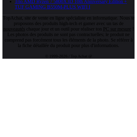
Trio AMD Ryzen 7 5800X3D 10th Anniversary Edition +
TUF GAMING B550M-PLUS WIFI I
TopAchat, site de vente en ligne spécialiste en informatique. Nous te
proposons des produits high-tech et gamer avec un tas de
nouveautés
chaque jour et un outil pour réaliser ton
PC sur mesure
!
Les photos des produits ne sont pas contractuelles; le produit ne
comprend pas forcément tous les éléments de la photo. Se référer à
la fiche détaillée du produit pour plus d'informations.
© 1999-2026 / Top Achat @