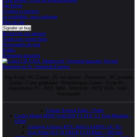
Code promo / Offre de remboursement
Vie Privée
Cookies et trackers
Accessibilité : non conforme
Plan du site
Signaler un bug
Recherche par marque
Toutes nos ventes flash
Nouveautés du jour
Soldes
Paiements sécurisés
Top Achat :
PC Gamer
-
PC sur mesure
-
Processeur
-
PC portable
Gamer
-
Carte graphique
-
Périphériques Gamer
-
Ecran PC
-
Alimentation PC
-
RTX 5080
-
9800X3D
-
RTX 5070
-
SSD
-
Nouveautés
Corsair Xeneon Edge - Violet
Cooler Master MWE Gold 650 V3 ATX 3.1 Non-Modular -
650W
Gigabyte Geforce RTX 3060 GAMING OC 8G
Asus Prime SLC II ARGB LCD Blanc - 360 mm