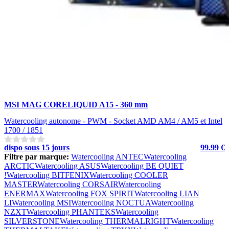
MSI MAG CORELIQUID A15 - 360 mm
Watercooling autonome - PWM - Socket AMD AM4 / AM5 et Intel
1700 / 1851
dispo sous 15 jours
99.99 €
Filtre par marque:
Watercooling ANTEC
Watercooling
ARCTIC
Watercooling ASUS
Watercooling BE QUIET
!
Watercooling BITFENIX
Watercooling COOLER
MASTER
Watercooling CORSAIR
Watercooling
ENERMAX
Watercooling FOX SPIRIT
Watercooling LIAN
LI
Watercooling MSI
Watercooling NOCTUA
Watercooling
NZXT
Watercooling PHANTEKS
Watercooling
SILVERSTONE
Watercooling THERMALRIGHT
Watercooling