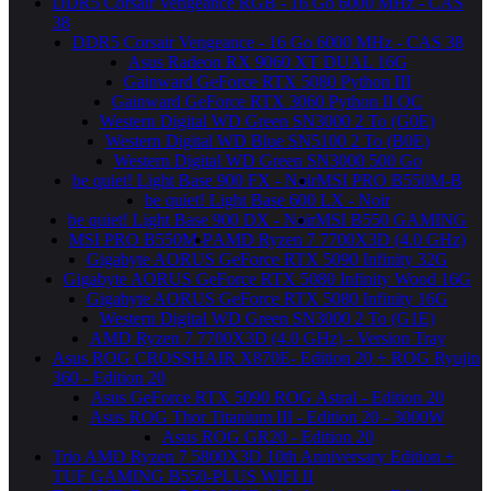
DDR5 Corsair Vengeance RGB - 16 Go 6000 MHz - CAS
38
DDR5 Corsair Vengeance - 16 Go 6000 MHz - CAS 38
Asus Radeon RX 9060 XT DUAL 16G
Gainward GeForce RTX 5080 Python III
Gainward GeForce RTX 3060 Python II OC
Western Digital WD Green SN3000 2 To (G0E)
Western Digital WD Blue SN5100 2 To (B0E)
Western Digital WD Green SN3000 500 Go
be quiet! Light Base 900 FX - Noir
MSI PRO B550M-B
be quiet! Light Base 600 LX - Noir
be quiet! Light Base 900 DX - Noir
MSI B550 GAMING
MSI PRO B550M-P
AMD Ryzen 7 7700X3D (4.0 GHz)
Gigabyte AORUS GeForce RTX 5090 Infinity 32G
Gigabyte AORUS GeForce RTX 5080 Infinity Wood 16G
Gigabyte AORUS GeForce RTX 5080 Infinity 16G
Western Digital WD Green SN3000 2 To (G1E)
AMD Ryzen 7 7700X3D (4.0 GHz) - Version Tray
Asus ROG CROSSHAIR X870E- Edition 20 + ROG Ryujin
360 - Edition 20
Asus GeForce RTX 5090 ROG Astral - Edition 20
Asus ROG Thor Titanium III - Edition 20 - 3000W
Asus ROG GR20 - Edition 20
Trio AMD Ryzen 7 5800X3D 10th Anniversary Edition +
TUF GAMING B550-PLUS WIFI II