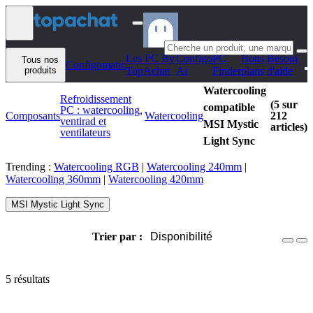
Aller au contenu
Les PC By
Configo
PC
Bons
Besoin
Tous nos
Configomatic
produits
TopAchat
Ai
Finder
plans
d'aide
Watercooling
Refroidissement
(5 sur
compatible
PC : watercooling,
Composants
Watercooling
212
ventirad et
MSI Mystic
articles)
ventilateurs
Light Sync
Trending :
Watercooling RGB
|
Watercooling 240mm
|
Watercooling 360mm
|
Watercooling 420mm
MSI Mystic Light Sync
Trier par :
Disponibilité
5 résultats