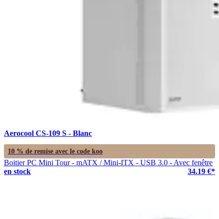
Aerocool CS-109 S - Blanc
10 % de remise avec le code
koo
Boitier PC Mini Tour - mATX / Mini-ITX - USB 3.0 - Avec fenêtre
en stock
34.19 €*