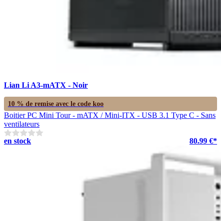
Lian Li A3-mATX - Noir
10 % de remise avec le code
koo
Boitier PC Mini Tour - mATX / Mini-ITX - USB 3.1 Type C - Sans
ventilateurs
en stock
80.99 €*