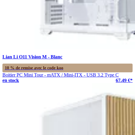
Lian Li O11 Vision M - Blanc
10 % de remise avec le code
koo
Boitier PC Mini Tour - mATX / Mini-ITX - USB 3.2 Type C
en stock
67.49 €*