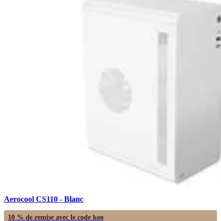
Aerocool CS110 - Blanc
10 % de remise avec le code
koo