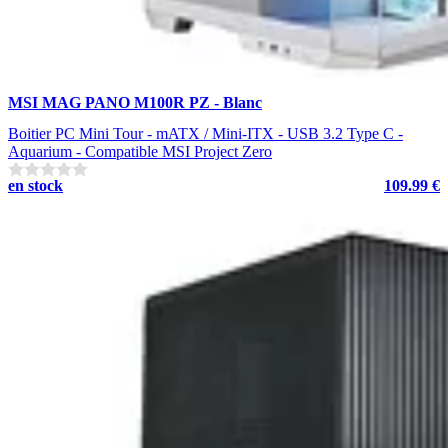
MSI MAG PANO M100R PZ - Blanc
Boitier PC Mini Tour - mATX / Mini-ITX - USB 3.2 Type C -
Aquarium - Compatible MSI Project Zero
en stock
109.99 €