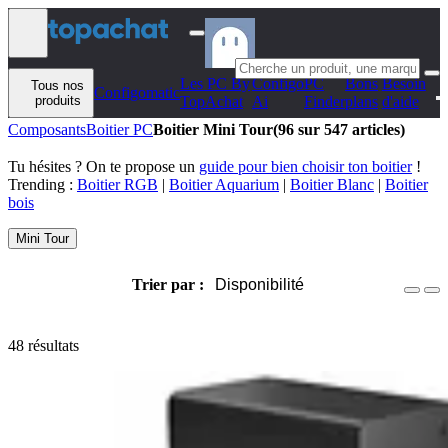
Aller au contenu
Les PC By
Configo
PC
Bons
Besoin
Tous nos
Configomatic
produits
TopAchat
Ai
Finder
plans
d'aide
Composants
Boitier PC
Boitier Mini Tour
(96 sur 547 articles)
Tu hésites ? On te propose un
guide pour bien choisir ton boitier
!
Trending :
Boitier RGB
|
Boitier Aquarium
|
Boitier Blanc
|
Boitier
bois
Mini Tour
Trier par :
Disponibilité
48 résultats