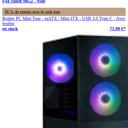
Fox Spirit MG2 - Noir
10 % de remise avec le code
koo
Boitier PC Mini Tour - mATX / Mini-ITX - USB 3.0 Type C - Avec
fenêtre
en stock
71.99 €*