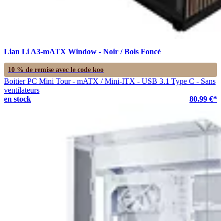
Lian Li A3-mATX Window - Noir / Bois Foncé
10 % de remise avec le code
koo
Boitier PC Mini Tour - mATX / Mini-ITX - USB 3.1 Type C - Sans
ventilateurs
en stock
80.99 €*