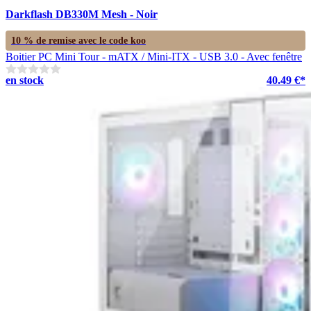
Darkflash DB330M Mesh - Noir
10 % de remise avec le code
koo
Boitier PC Mini Tour - mATX / Mini-ITX - USB 3.0 - Avec fenêtre
en stock
40.49 €*