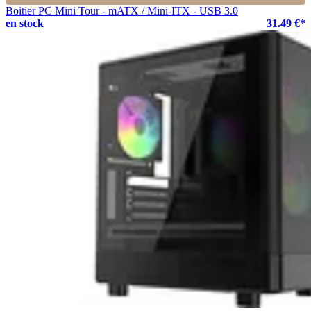
Boitier PC Mini Tour - mATX / Mini-ITX - USB 3.0
en stock
31.49 €*