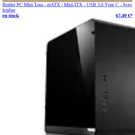
Boitier PC Mini Tour - mATX / Mini-ITX - USB 3.0 Type C - Avec
fenêtre
en stock
67.49 €*