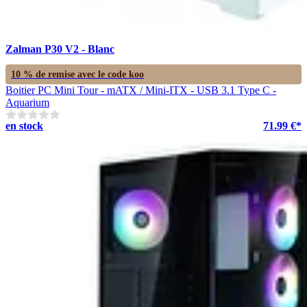
Zalman P30 V2 - Blanc
10 % de remise avec le code
koo
Boitier PC Mini Tour - mATX / Mini-ITX - USB 3.1 Type C -
Aquarium
en stock
71.99 €*