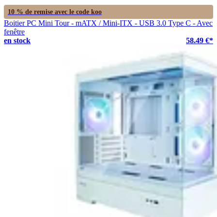
10 % de remise avec le code
koo
Boitier PC Mini Tour - mATX / Mini-ITX - USB 3.0 Type C - Avec
fenêtre
en stock
58.49 €*