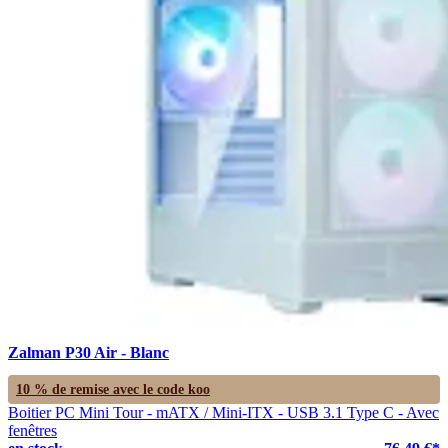
Zalman P30 Air - Blanc
10 % de remise avec le code
koo
Boitier PC Mini Tour - mATX / Mini-ITX - USB 3.1 Type C - Avec
fenêtres