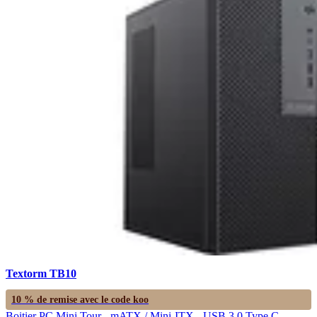
Textorm TB10
10 % de remise avec le code
koo
Boitier PC Mini Tour - mATX / Mini-ITX - USB 3.0 Type C