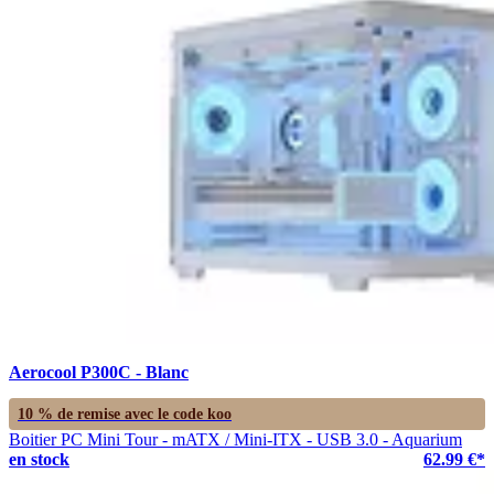
Aerocool P300C - Blanc
10 % de remise avec le code
koo
Boitier PC Mini Tour - mATX / Mini-ITX - USB 3.0 - Aquarium
en stock
62.99 €*