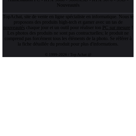
Nouveautés
TopAchat, site de vente en ligne spécialiste en informatique. Nous te
proposons des produits high-tech et gamer avec un tas de
nouveautés
chaque jour et un outil pour réaliser ton
PC sur mesure
!
Les photos des produits ne sont pas contractuelles; le produit ne
comprend pas forcément tous les éléments de la photo. Se référer à
la fiche détaillée du produit pour plus d'informations.
© 1999-2026 / Top Achat @