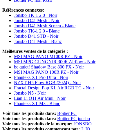
Boitier PC non RGB
Références connexes:
Jonsbo TK-1 2.0 - Noir
Jonsbo D41 Mesh - Noir
Jonsbo D41 Mesh Screen - Blanc
Jonsbo TK-1 2.0 - Blanc
Jonsbo D41 STD - Noir
Jonsbo D41 Mesh - Blanc
Meilleures ventes de la catégorie :
MSI MAG PANO M100R PZ - Noir
MSI MPG GUNGNIR 300R Airflow - Noir
be quiet! Shadow Base 800 FX - Noir
MSI MAG PANO 100R PZ - Noir
Phanteks XT Pro Ultra - Noir
NZXT H5 Flow RGB (2024) - Noir
Fractal Design Pop XL Air RGB TG - Noir
Jonsbo N5 - Noir
Lian Li O11 Air Mini - Noir
Phanteks XT M3 - Blanc
Voir tous les produits dans:
Boitier PC
Voir tous les produits dans:
Boitier PC jonsbo
Voir tous les produits de la marque:
JONSBO
Voir tous les produits commençant par:
J
JO