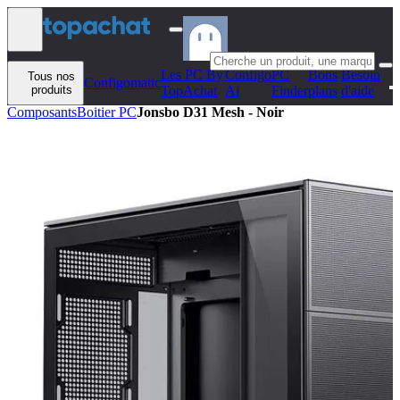
Aller au contenu
Les PC By
Configo
PC
Bons
Besoin
Tous nos
Configomatic
produits
TopAchat
Ai
Finder
plans
d'aide
Composants
Boitier PC
Jonsbo D31 Mesh - Noir