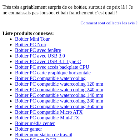
Très très agréablement surpris de ce boîtier, surtout à ce prix là ! Je
ne connaissais pas Jonsbo, et bah franchement c’est quali !
Comment sont collectés les avis ?
Liste produits connexes:
Boitier Mini Tour
Boitier PC Noir
Boitier PC avec fenêtre
Boitier PC avec USB 3.0
Boitier PC avec USB 3.1 Type C
Boitier PC avec accès backplate CPU
Boitier PC carte graphique horizontale
Boitier PC compatible watercooling
Boitier PC compatible watercooling 120 mm
Boitier PC compatible watercooling 240 mm
Boitier PC compatible watercooling 140 mm
Boitier PC compatible watercooling 280 mm
Boitier PC compatible watercooling 360 mm
Boitier PC compatible Micro ATX
Boitier PC compatible Mini-ITX
Boitier média center
Boitier gamer
Boitier pour station de travail