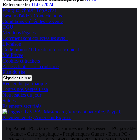
Référencé le:
11/01/2024
Pourquoi choisir TopAchat
Besoin d'aide ? Contacte nous
Conditions Générales de vente
CGU
Mentions légales
Comment sont collectés les avis ?
Livraison
Code promo / Offre de remboursement
Vie Privée
Cookies et trackers
Accessibilité : non conforme
Plan du site
Signaler un bug
Recherche par marque
Toutes nos ventes flash
Nouveautés du jour
Soldes
Paiements sécurisés
Top Achat :
PC Gamer
-
PC sur mesure
-
Processeur
-
PC portable
Gamer
-
Carte graphique
-
Périphériques Gamer
-
Ecran PC
-
Alimentation PC
-
RTX 5080
-
9800X3D
-
RTX 5070
-
SSD
-