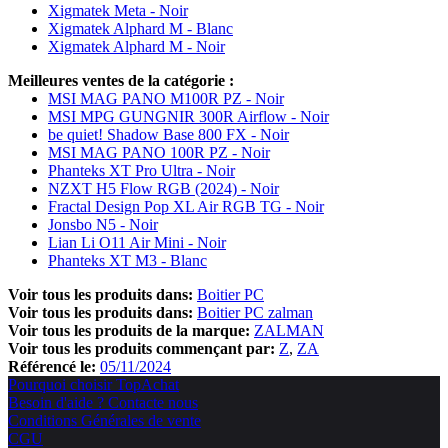
Xigmatek Meta - Noir
Xigmatek Alphard M - Blanc
Xigmatek Alphard M - Noir
Meilleures ventes de la catégorie :
MSI MAG PANO M100R PZ - Noir
MSI MPG GUNGNIR 300R Airflow - Noir
be quiet! Shadow Base 800 FX - Noir
MSI MAG PANO 100R PZ - Noir
Phanteks XT Pro Ultra - Noir
NZXT H5 Flow RGB (2024) - Noir
Fractal Design Pop XL Air RGB TG - Noir
Jonsbo N5 - Noir
Lian Li O11 Air Mini - Noir
Phanteks XT M3 - Blanc
Voir tous les produits dans:
Boitier PC
Voir tous les produits dans:
Boitier PC zalman
Voir tous les produits de la marque:
ZALMAN
Voir tous les produits commençant par:
Z
ZA
Référencé le:
05/11/2024
Pourquoi choisir TopAchat
Besoin d'aide ? Contacte nous
Conditions Générales de vente
CGU