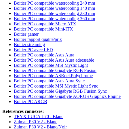
Boitier PC compatible watercooling 240 mm
Boitier PC compatible watercooling 140 mm
Boitier PC compatible watercooling 280 mm
Boitier PC compatible watercooling 360 mm
Boitier PC compatible Micro ATX
Boitier PC compatible Mini-ITX
Boitier gamer
Boitier rapport qualité/prix
Boitier streaming
Boitier PC avec LED
Boitier PC compatible Asus Aura
Boitier PC compatible Asus Aura adressable
Boitier PC compatible MSI Mystic Light
Boitier PC compatible Gigabyte RGB Fusion
Boitier PC compatible ASRockPolychrome
Boitier PC compatible Asus Aura Sync
Boitier PC compatible MSI Mystic Light Sync
Boitier PC compatible Gigabyte RGB Fusion Sync
Boitier PC compatible Gigabyte AORUS Graphics Engine
Boitier PC ARGB
Références connexes:
TRYX LUCA L70 - Blanc
Zalman P30 V2 - Blanc
Zalman P30 V2 - Blanc/Noir