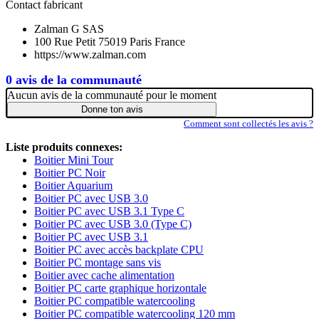
Contact fabricant
Zalman G SAS
100 Rue Petit 75019 Paris France
https://www.zalman.com
0 avis de la communauté
Aucun avis de la communauté pour le moment
Donne ton avis
Comment sont collectés les avis ?
Liste produits connexes:
Boitier Mini Tour
Boitier PC Noir
Boitier Aquarium
Boitier PC avec USB 3.0
Boitier PC avec USB 3.1 Type C
Boitier PC avec USB 3.0 (Type C)
Boitier PC avec USB 3.1
Boitier PC avec accès backplate CPU
Boitier PC montage sans vis
Boitier avec cache alimentation
Boitier PC carte graphique horizontale
Boitier PC compatible watercooling
Boitier PC compatible watercooling 120 mm