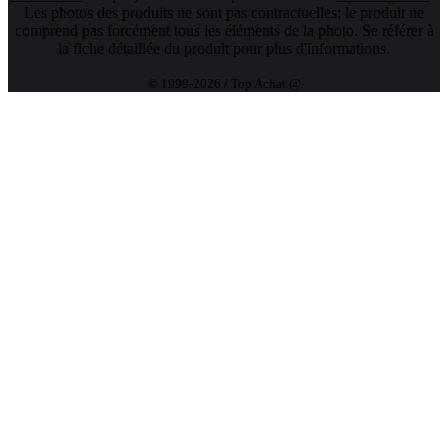
Les photos des produits ne sont pas contractuelles; le produit ne
comprend pas forcément tous les éléments de la photo. Se référer à
la fiche détaillée du produit pour plus d'informations.
© 1999-2026 / Top Achat @