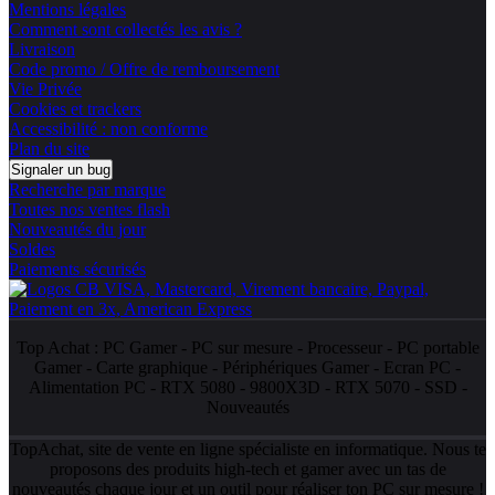
Mentions légales
Comment sont collectés les avis ?
Livraison
Code promo / Offre de remboursement
Vie Privée
Cookies et trackers
Accessibilité : non conforme
Plan du site
Signaler un bug
Recherche par marque
Toutes nos ventes flash
Nouveautés du jour
Soldes
Paiements sécurisés
Top Achat :
PC Gamer
-
PC sur mesure
-
Processeur
-
PC portable
Gamer
-
Carte graphique
-
Périphériques Gamer
-
Ecran PC
-
Alimentation PC
-
RTX 5080
-
9800X3D
-
RTX 5070
-
SSD
-
Nouveautés
TopAchat, site de vente en ligne spécialiste en informatique. Nous te
proposons des produits high-tech et gamer avec un tas de
nouveautés
chaque jour et un outil pour réaliser ton
PC sur mesure
!