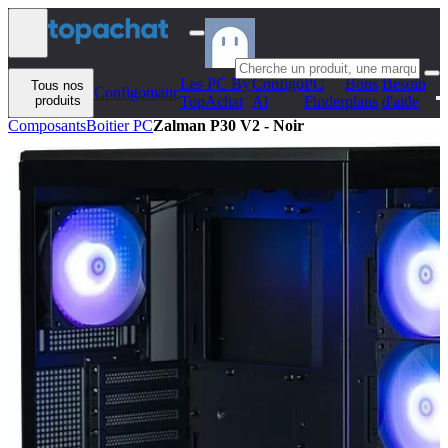
Aller au contenu
Les PC By
Configo
PC
Bons
Besoin
Tous nos
Configomatic
produits
TopAchat
Ai
Finder
plans
d'aide
Composants
Boitier PC
Zalman P30 V2 - Noir