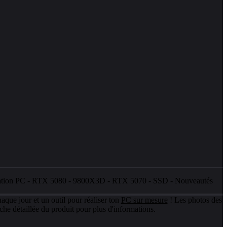
ation PC
-
RTX 5080
-
9800X3D
-
RTX 5070
-
SSD
-
Nouveautés
aque jour et un outil pour réaliser ton
PC sur mesure
! Les photos des
che détaillée du produit pour plus d'informations.