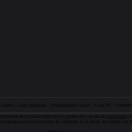
e Gamer
-
Carte graphique
-
Périphériques Gamer
-
Ecran PC
-
Aliment
 proposons des produits high-tech et gamer avec un tas de
nouveautés
ch
e comprend pas forcément tous les éléments de la photo. Se référer à la fi
© 1999-2026 / Top Achat @