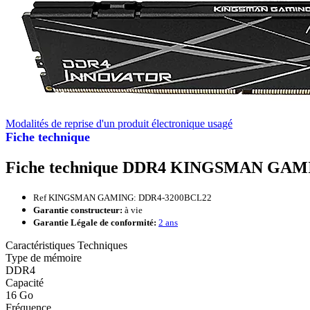
Modalités de reprise d'un produit électronique usagé
Fiche technique
Fiche technique DDR4 KINGSMAN GAMI
Ref KINGSMAN GAMING: DDR4-3200BCL22
Garantie constructeur:
à vie
Garantie Légale de conformité:
2 ans
Caractéristiques Techniques
Type de mémoire
DDR4
Capacité
16 Go
Fréquence