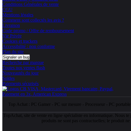
Conditions Générales de vente
CGU
Mentions légales
Comment sont collectés les avis ?
Livraison
Code promo / Offre de remboursement
Vie Privée
Cookies et trackers
Accessibilité : non conforme
Plan du site
Signaler un bug
Recherche par marque
Toutes nos ventes flash
Nouveautés du jour
Soldes
Paiements sécurisés
Top Achat :
PC Gamer
-
PC sur mesure
-
Processeur
-
PC portabl
TopAchat, site de vente en ligne spécialiste en informatique. Nous te
produits ne sont pas contractuelles; le produit n