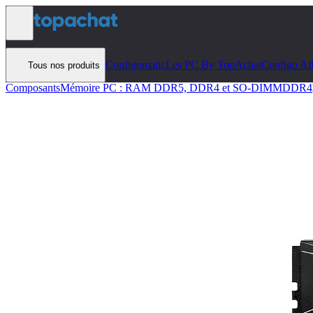
Aller au contenu
Configomatic
Les PC By TopAchat
Configo Ai
Tous nos produits
Composants
Mémoire PC : RAM DDR5, DDR4 et SO-DIMM
DDR4