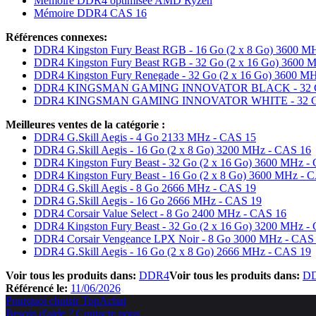
Mémoire DDR4 optimisée AMD Ryzen
Mémoire DDR4 CAS 16
Références connexes:
DDR4 Kingston Fury Beast RGB - 16 Go (2 x 8 Go) 3600 M
DDR4 Kingston Fury Beast RGB - 32 Go (2 x 16 Go) 3600 
DDR4 Kingston Fury Renegade - 32 Go (2 x 16 Go) 3600 M
DDR4 KINGSMAN GAMING INNOVATOR BLACK - 32 Go (2
DDR4 KINGSMAN GAMING INNOVATOR WHITE - 32 Go (2
Meilleures ventes de la catégorie :
DDR4 G.Skill Aegis - 4 Go 2133 MHz - CAS 15
DDR4 G.Skill Aegis - 16 Go (2 x 8 Go) 3200 MHz - CAS 16
DDR4 Kingston Fury Beast - 32 Go (2 x 16 Go) 3600 MHz -
DDR4 Kingston Fury Beast - 16 Go (2 x 8 Go) 3600 MHz - 
DDR4 G.Skill Aegis - 8 Go 2666 MHz - CAS 19
DDR4 G.Skill Aegis - 16 Go 2666 MHz - CAS 19
DDR4 Corsair Value Select - 8 Go 2400 MHz - CAS 16
DDR4 Kingston Fury Beast - 32 Go (2 x 16 Go) 3200 MHz -
DDR4 Corsair Vengeance LPX Noir - 8 Go 3000 MHz - CAS
DDR4 G.Skill Aegis - 16 Go (2 x 8 Go) 2666 MHz - CAS 19
Voir tous les produits dans:
DDR4
Voir tous les produits dans:
DD
Référencé le:
11/06/2026
Pourquoi choisir TopAchat
Besoin d'aide ? Contacte nous