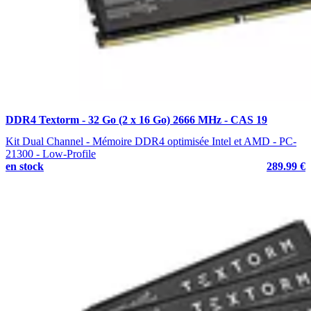
DDR4 Textorm - 32 Go (2 x 16 Go) 2666 MHz - CAS 19
Kit Dual Channel - Mémoire DDR4 optimisée Intel et AMD - PC-
21300 - Low-Profile
en stock
289.99 €