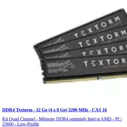
DDR4 Textorm - 32 Go (4 x 8 Go) 3200 MHz - CAS 16
Kit Quad Channel - Mémoire DDR4 optimisée Intel et AMD - PC-
25600 - Low-Profile