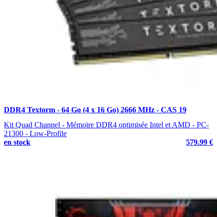
DDR4 Textorm - 64 Go (4 x 16 Go) 2666 MHz - CAS 19
Kit Quad Channel - Mémoire DDR4 optimisée Intel et AMD - PC-
21300 - Low-Profile
en stock
579.99 €