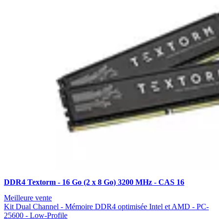
DDR4 Textorm - 16 Go (2 x 8 Go) 3200 MHz - CAS 16
Meilleure vente
Kit Dual Channel - Mémoire DDR4 optimisée Intel et AMD - PC-
25600 - Low-Profile