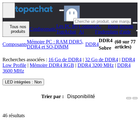
Aller au contenu
Les PC By
Configo
PC
Bons
Besoin
Tous nos
Configomatic
produits
TopAchat
Ai
Finder
plans
d'aide
DDR4
Mémoire PC : RAM DDR5,
(60 sur 77
Composants
DDR4
DDR4 et SO-DIMM
articles)
Sobre
Recherches associées :
16 Go de DDR4
|
32 Go de DDR4
|
DDR4
Low Profile
|
Mémoire DDR4 RGB
|
DDR4 3200 MHz
|
DDR4
3600 MHz
LED intégrées : Non
Trier par :
Disponibilité
46 résultats