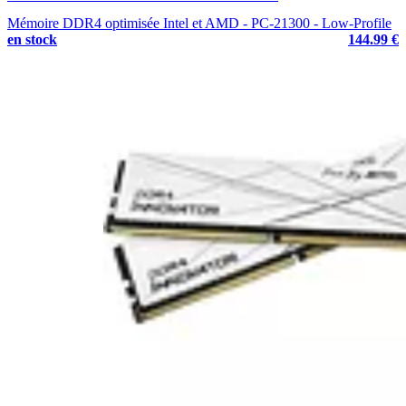
Mémoire DDR4 optimisée Intel et AMD - PC-21300 - Low-Profile
en stock
144.99 €