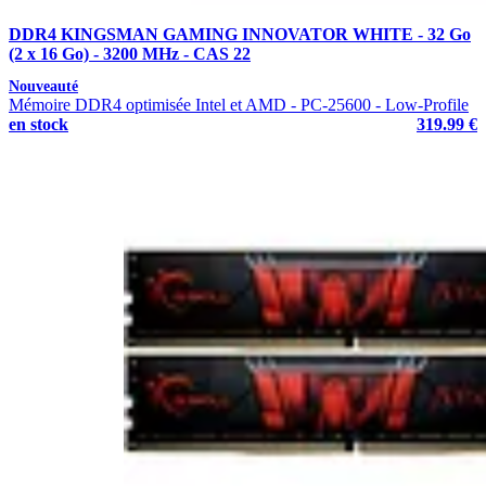
DDR4 KINGSMAN GAMING INNOVATOR WHITE - 32 Go
(2 x 16 Go) - 3200 MHz - CAS 22
Nouveauté
Mémoire DDR4 optimisée Intel et AMD - PC-25600 - Low-Profile
en stock
319.99 €