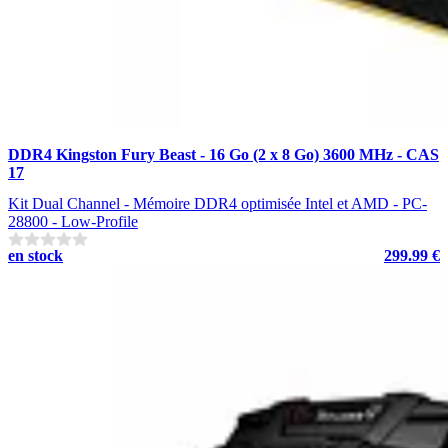
DDR4 Kingston Fury Beast - 16 Go (2 x 8 Go) 3600 MHz - CAS
17
Kit Dual Channel - Mémoire DDR4 optimisée Intel et AMD - PC-
28800 - Low-Profile
en stock
299.99 €