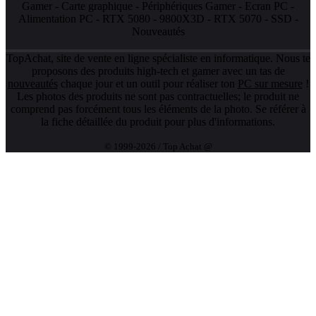
Gamer
-
Carte graphique
-
Périphériques Gamer
-
Ecran PC
-
Alimentation PC
-
RTX 5080
-
9800X3D
-
RTX 5070
-
SSD
-
Nouveautés
TopAchat, site de vente en ligne spécialiste en informatique. Nous te
proposons des produits high-tech et gamer avec un tas de
nouveautés
chaque jour et un outil pour réaliser ton
PC sur mesure
!
Les photos des produits ne sont pas contractuelles; le produit ne
comprend pas forcément tous les éléments de la photo. Se référer à
la fiche détaillée du produit pour plus d'informations.
© 1999-2026 / Top Achat @