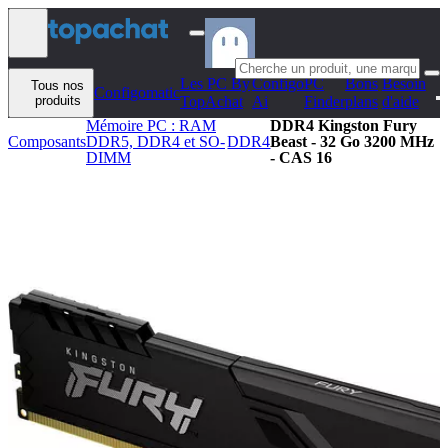
Aller au contenu
Les PC By
Configo
PC
Bons
Besoin
Tous nos
Configomatic
produits
TopAchat
Ai
Finder
plans
d'aide
Mémoire PC : RAM
DDR4 Kingston Fury
Composants
DDR5, DDR4 et SO-
DDR4
Beast - 32 Go 3200 MHz
DIMM
- CAS 16