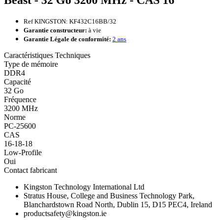
Beast - 32 Go 3200 MHz - CAS 16
Ref KINGSTON: KF432C16BB/32
Garantie constructeur:
à vie
Garantie Légale de conformité:
2 ans
Caractéristiques Techniques
Type de mémoire
DDR4
Capacité
32 Go
Fréquence
3200 MHz
Norme
PC-25600
CAS
16-18-18
Low-Profile
Oui
Contact fabricant
Kingston Technology International Ltd
Stratus House, College and Business Technology Park,
Blanchardstown Road North, Dublin 15, D15 PEC4, Ireland
productsafety@kingston.ie