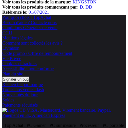
Voir tous les produits de la marque:
KINGSTON
Voir tous les produits commençant par:
D
DD
Référencé le:
01/07/2021
Pourquoi choisir TopAchat
Besoin d'aide ? Contacte nous
Conditions Générales de vente
CGU
Mentions légales
Comment sont collectés les avis ?
Livraison
Code promo / Offre de remboursement
Vie Privée
Cookies et trackers
Accessibilité : non conforme
Plan du site
Signaler un bug
Recherche par marque
Toutes nos ventes flash
Nouveautés du jour
Soldes
Paiements sécurisés
Top Achat :
PC Gamer
-
PC sur mesure
-
Processeur
-
PC portable