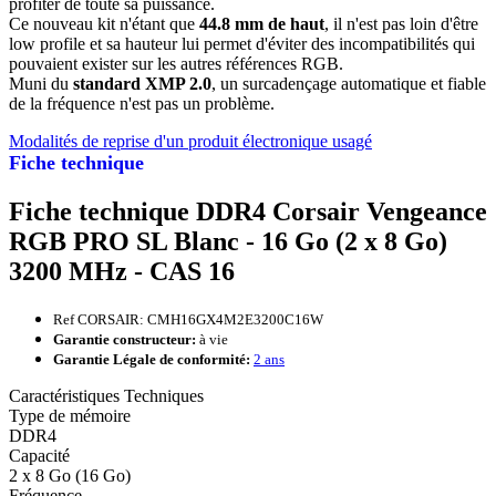
profiter de toute sa puissance.
Ce nouveau kit n'étant que
44.8 mm de haut
, il n'est pas loin d'être
low profile et sa hauteur lui permet d'éviter des incompatibilités qui
pouvaient exister sur les autres références RGB.
Muni du
standard XMP 2.0
, un surcadençage automatique et fiable
de la fréquence n'est pas un problème.
Modalités de reprise d'un produit électronique usagé
Fiche technique
Fiche technique DDR4 Corsair Vengeance
RGB PRO SL Blanc - 16 Go (2 x 8 Go)
3200 MHz - CAS 16
Ref CORSAIR: CMH16GX4M2E3200C16W
Garantie constructeur:
à vie
Garantie Légale de conformité:
2 ans
Caractéristiques Techniques
Type de mémoire
DDR4
Capacité
2 x 8 Go (16 Go)
Fréquence