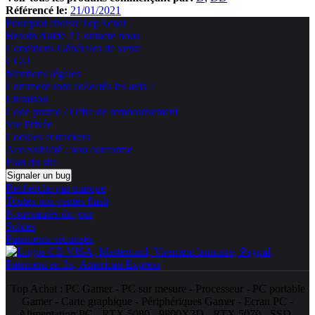
Référencé le:
21/01/2021
Pourquoi choisir TopAchat
Besoin d'aide ? Contacte nous
Conditions Générales de vente
CGU
Mentions légales
Comment sont collectés les avis ?
Livraison
Code promo / Offre de remboursement
Vie Privée
Cookies et trackers
Accessibilité : non conforme
Plan du site
Signaler un bug
Recherche par marque
Toutes nos ventes flash
Nouveautés du jour
Soldes
Paiements sécurisés
Top Achat :
PC Gamer
-
PC sur mesure
-
Processeur
-
PC portable
Gamer
-
Carte graphique
-
Périphériques Gamer
-
Ecran PC
-
Alimentation PC
-
RTX 5080
-
9800X3D
-
RTX 5070
-
SSD
-