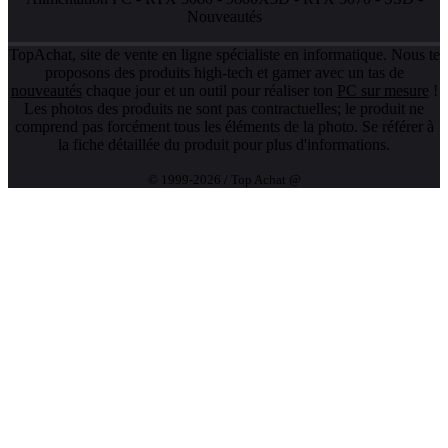
Nouveautés
TopAchat, site de vente en ligne spécialiste en informatique. Nous te
proposons des produits high-tech et gamer avec un tas de
nouveautés
chaque jour et un outil pour réaliser ton
PC sur mesure
!
Les photos des produits ne sont pas contractuelles; le produit ne
comprend pas forcément tous les éléments de la photo. Se référer à
la fiche détaillée du produit pour plus d'informations.
© 1999-2026 / Top Achat @