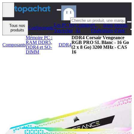
Aller au contenu
Les PC By
Configo
PC
Bons
Besoin
Tous nos
Configomatic
produits
TopAchat
Ai
Finder
plans
d'aide
Mémoire PC :
DDR4 Corsair Vengeance
RAM DDR5,
RGB PRO SL Blanc - 16 Go
Composants
DDR4
DDR4 et SO-
(2 x 8 Go) 3200 MHz - CAS
DIMM
16