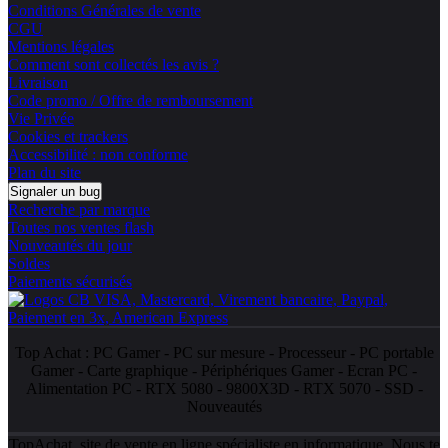
Conditions Générales de vente
CGU
Mentions légales
Comment sont collectés les avis ?
Livraison
Code promo / Offre de remboursement
Vie Privée
Cookies et trackers
Accessibilité : non conforme
Plan du site
Signaler un bug
Recherche par marque
Toutes nos ventes flash
Nouveautés du jour
Soldes
Paiements sécurisés
Top Achat :
PC Gamer
-
PC sur mesure
-
Processeur
-
PC portable
Gamer
-
Carte graphique
-
Périphériques Gamer
-
Ecran PC
-
Alimentation PC
-
RTX 5080
-
9800X3D
-
RTX 5070
-
SSD
-
Nouveautés
TopAchat, site de vente en ligne spécialiste en informatique. Nous te