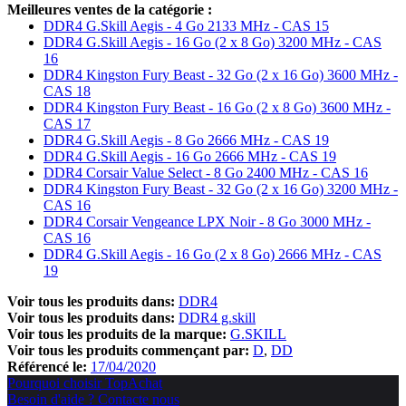
Meilleures ventes de la catégorie :
DDR4 G.Skill Aegis - 4 Go 2133 MHz - CAS 15
DDR4 G.Skill Aegis - 16 Go (2 x 8 Go) 3200 MHz - CAS
16
DDR4 Kingston Fury Beast - 32 Go (2 x 16 Go) 3600 MHz -
CAS 18
DDR4 Kingston Fury Beast - 16 Go (2 x 8 Go) 3600 MHz -
CAS 17
DDR4 G.Skill Aegis - 8 Go 2666 MHz - CAS 19
DDR4 G.Skill Aegis - 16 Go 2666 MHz - CAS 19
DDR4 Corsair Value Select - 8 Go 2400 MHz - CAS 16
DDR4 Kingston Fury Beast - 32 Go (2 x 16 Go) 3200 MHz -
CAS 16
DDR4 Corsair Vengeance LPX Noir - 8 Go 3000 MHz -
CAS 16
DDR4 G.Skill Aegis - 16 Go (2 x 8 Go) 2666 MHz - CAS
19
Voir tous les produits dans:
DDR4
Voir tous les produits dans:
DDR4 g.skill
Voir tous les produits de la marque:
G.SKILL
Voir tous les produits commençant par:
D
DD
Référencé le:
17/04/2020
Pourquoi choisir TopAchat
Besoin d'aide ? Contacte nous