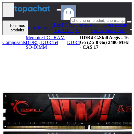
Aller au contenu
Les PC By
Configo
PC
Bons
Besoin
Tous nos
Configomatic
produits
TopAchat
Ai
Finder
plans
d'aide
Mémoire PC : RAM
DDR4 G.Skill Aegis - 16
Composants
DDR5, DDR4 et
DDR4
Go (2 x 8 Go) 2400 MHz
SO-DIMM
- CAS 17