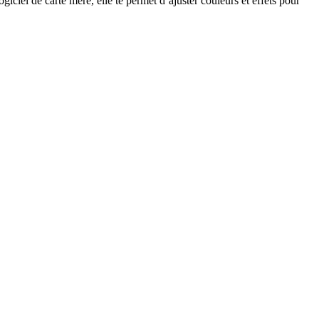
el de carte mère, elle te permet d’ajuster couleurs et effets pour