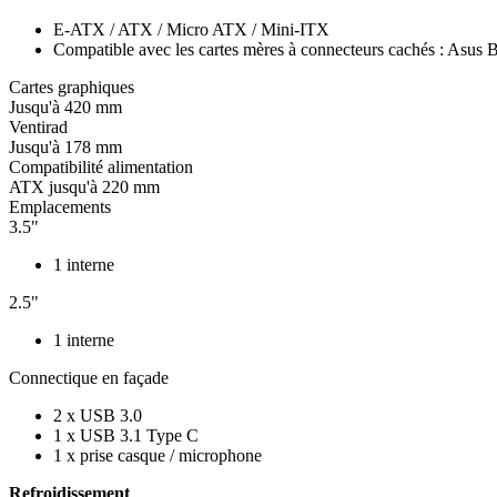
E-ATX / ATX / Micro ATX / Mini-ITX
Compatible avec les cartes mères à connecteurs cachés : Asus
Cartes graphiques
Jusqu'à 420 mm
Ventirad
Jusqu'à 178 mm
Compatibilité alimentation
ATX jusqu'à 220 mm
Emplacements
3.5"
1 interne
2.5"
1 interne
Connectique en façade
2 x USB 3.0
1 x USB 3.1 Type C
1 x prise casque / microphone
Refroidissement