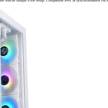
uche unique à ton setup. Compatible avec la synchronisation via logici