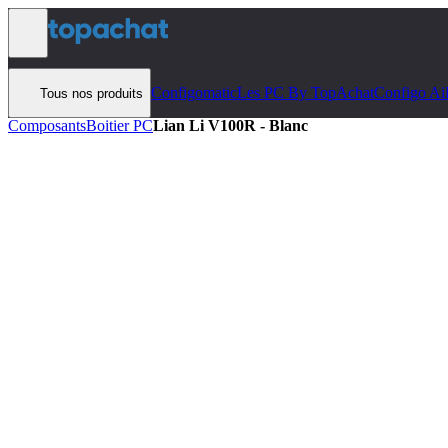
Aller au contenu
Configomatic
Les PC By TopAchat
Configo Ai
Tous nos produits
Composants
Boitier PC
Lian Li V100R - Blanc