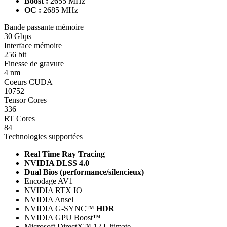
Boost :
2655 MHz
OC :
2685 MHz
Bande passante mémoire
30 Gbps
Interface mémoire
256 bit
Finesse de gravure
4 nm
Coeurs CUDA
10752
Tensor Cores
336
RT Cores
84
Technologies supportées
Real Time Ray Tracing
NVIDIA DLSS 4.0
Dual Bios (performance/silencieux)
Encodage AV1
NVIDIA RTX IO
NVIDIA Ansel
NVIDIA G-SYNC™
HDR
NVIDIA GPU Boost™
Microsoft DirectX™ 12 Ultimate