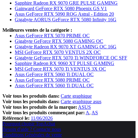
Sapphire Radeon RX 9070 GRE PULSE GAMING
Gainward GeForce RTX 5080 Phoenix GS V1
Asus GeForce RTX 5090 ROG Astral - Edition 20
Gigabyte AORUS GeForce RTX 5080 Infinity 16G
Meilleures ventes de la catégorie :
Asus GeForce RTX 5070 PRIME OC
Gigabyte GeForce RTX 5080 GAMING OC
Gigabyte Radeon RX 9070 XT GAMING OC 16G
MSI GeForce RTX 5070 VENTUS 2X OC
Gigabyte GeForce RTX 5070 Ti WINDFORCE OC SFF
Sapphire Radeon RX 9060 XT PULSE GAMING
MSI GeForce RTX 5070 Ti VENTUS 3X OC
Asus GeForce RTX 5060 Ti DUAL OC
Asus GeForce RTX 5080 PRIME OC
Asus GeForce RTX 5060 Ti DUAL OC
Voir tous les produits dans:
Carte graphique
Voir tous les produits dans:
Carte graphique asus
Voir tous les produits de la marque:
ASUS
Voir tous les produits commençant par:
A
AS
Référencé le:
11/06/2026
Pourquoi choisir TopAchat
Besoin d'aide ? Contacte nous
Conditions Générales de vente