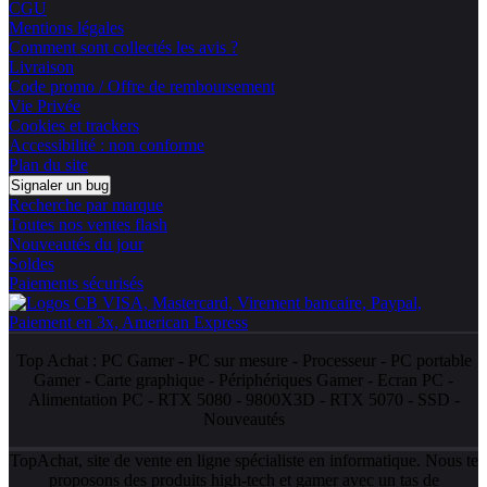
CGU
Mentions légales
Comment sont collectés les avis ?
Livraison
Code promo / Offre de remboursement
Vie Privée
Cookies et trackers
Accessibilité : non conforme
Plan du site
Signaler un bug
Recherche par marque
Toutes nos ventes flash
Nouveautés du jour
Soldes
Paiements sécurisés
Top Achat :
PC Gamer
-
PC sur mesure
-
Processeur
-
PC portable
Gamer
-
Carte graphique
-
Périphériques Gamer
-
Ecran PC
-
Alimentation PC
-
RTX 5080
-
9800X3D
-
RTX 5070
-
SSD
-
Nouveautés
TopAchat, site de vente en ligne spécialiste en informatique. Nous te
proposons des produits high-tech et gamer avec un tas de