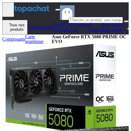
Aller au contenu
Les PC By
Configo
PC
Bons
Besoin
Tous nos
Configomatic
produits
TopAchat
Ai
Finder
plans
d'aide
Carte
Asus GeForce RTX 5080 PRIME OC
Composants
graphique
EVO