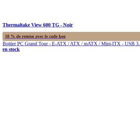
Thermaltake View 600 TG - Noir
10 % de remise avec le code
koo
Boitier PC Grand Tour - E-ATX / ATX / mATX / Mini-ITX - USB 3.2 T
en stock