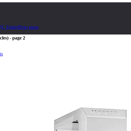
PC Finder
Bons plans
cles) - page 2
is