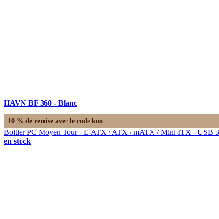
HAVN BF 360 - Blanc
10 % de remise avec le code
koo
Boitier PC Moyen Tour - E-ATX / ATX / mATX / Mini-ITX - USB 3.1 
en stock