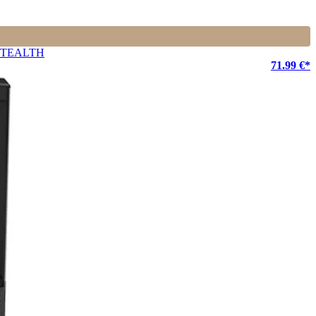
e STEALTH
71.99 €*