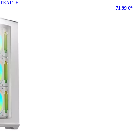
e STEALTH
71.99 €*