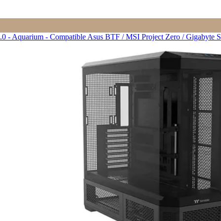
.0 - Aquarium - Compatible Asus BTF / MSI Project Zero / Gigabyt