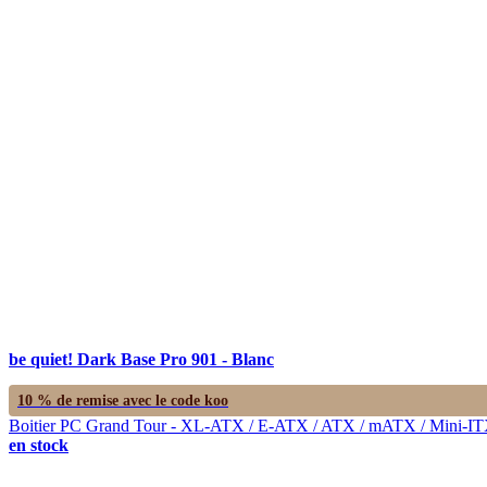
be quiet! Dark Base Pro 901 - Blanc
10 % de remise avec le code
koo
Boitier PC Grand Tour - XL-ATX / E-ATX / ATX / mATX / Mini-ITX
en stock