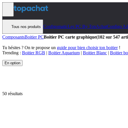
Aller au contenu
Configomatic
Les PC By TopAchat
Configo Ai
Tous nos produits
Composants
Boitier PC
Boitier PC carte graphique
(102 sur 547 arti
Tu hésites ? On te propose un
guide pour bien choisir ton boitier
!
Trending :
Boitier RGB
|
Boitier Aquarium
|
Boitier Blanc
|
Boitier bo
En option
50 résultats