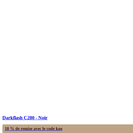
Darkflash C280 - Noir
10 % de remise avec le code
koo