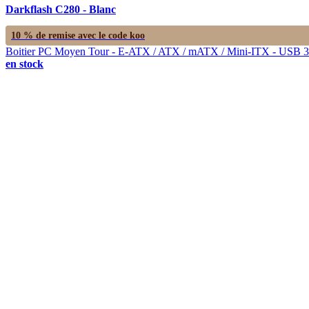
Darkflash C280 - Blanc
10 % de remise avec le code
koo
Boitier PC Moyen Tour - E-ATX / ATX / mATX / Mini-ITX - USB 3
en stock