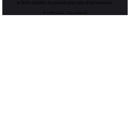
la fiche détaillée du produit pour plus d'informations.
© 1999-2026 / Top Achat @