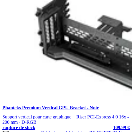
Phanteks Premium Vertical GPU Bracket - Noir
Support vertical pour carte graphique + Riser PCI-Express 4.0 16x -
200 mm - D-RGB
rupture de stock
109.99 €