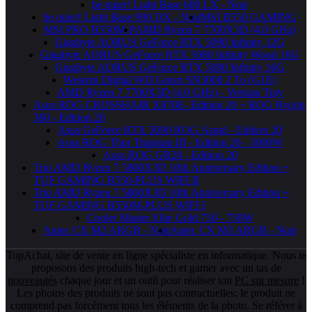
be quiet! Light Base 600 LX - Noir
be quiet! Light Base 900 DX - Noir
MSI B550 GAMING
MSI PRO B550M-P
AMD Ryzen 7 7700X3D (4.0 GHz)
Gigabyte AORUS GeForce RTX 5090 Infinity 32G
Gigabyte AORUS GeForce RTX 5080 Infinity Wood 16G
Gigabyte AORUS GeForce RTX 5080 Infinity 16G
Western Digital WD Green SN3000 2 To (G1E)
AMD Ryzen 7 7700X3D (4.0 GHz) - Version Tray
Asus ROG CROSSHAIR X870E- Edition 20 + ROG Ryujin
360 - Edition 20
Asus GeForce RTX 5090 ROG Astral - Edition 20
Asus ROG Thor Titanium III - Edition 20 - 3000W
Asus ROG GR20 - Edition 20
Trio AMD Ryzen 7 5800X3D 10th Anniversary Edition +
TUF GAMING B550-PLUS WIFI II
Trio AMD Ryzen 7 5800X3D 10th Anniversary Edition +
TUF GAMING B550M-PLUS WIFI I
Cooler Master Elite Gold 750 - 750W
Antec CX M2 ARGB - Noir
Antec CX M3 ARGB - Noir
TopAchat, site de vente en ligne spécialiste en informatique. Nous te
proposons des produits high-tech et gamer avec un tas de
nouveautés
chaque jour et un outil pour réaliser ton
PC sur mesure
!
Les photos des produits ne sont pas contractuelles; le produit ne
comprend pas forcément tous les éléments de la photo. Se référer à