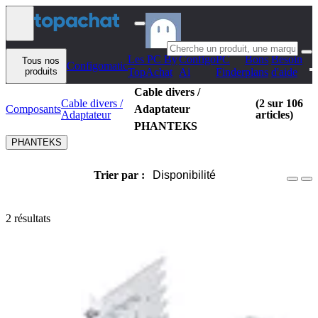
Aller au contenu
Les PC By
Configo
PC
Bons
Besoin
Tous nos
Configomatic
produits
TopAchat
Ai
Finder
plans
d'aide
Cable divers /
Cable divers /
(2 sur 106
Composants
Adaptateur
Adaptateur
articles)
PHANTEKS
PHANTEKS
Trier par :
Disponibilité
2 résultats