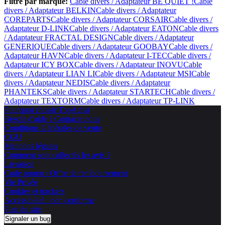
Filtre par marque:
Cable divers / Adaptateur BE QUIET !
Cable
divers / Adaptateur BELKIN
Cable divers / Adaptateur
COREPARTS
Cable divers / Adaptateur CORSAIR
Cable divers /
Adaptateur D-LINK
Cable divers / Adaptateur EATON
Cable divers
/ Adaptateur FRACTAL DESIGN
Cable divers / Adaptateur
GENERIQUE
Cable divers / Adaptateur GOOBAY
Cable divers /
Adaptateur HAVN
Cable divers / Adaptateur I-TEC
Cable divers /
Adaptateur ICY BOX
Cable divers / Adaptateur INOVU
Cable
divers / Adaptateur LIAN LI
Cable divers / Adaptateur MSI
Cable
divers / Adaptateur NEDIS
Cable divers / Adaptateur
PHANTEKS
Cable divers / Adaptateur STARTECH
Cable divers /
Adaptateur TEXTORM
Cable divers / Adaptateur TP-LINK
Pourquoi choisir TopAchat
Besoin d'aide ? Contacte nous
Conditions Générales de vente
CGU
Mentions légales
Comment sont collectés les avis ?
Livraison
Code promo / Offre de remboursement
Vie Privée
Cookies et trackers
Accessibilité : non conforme
Plan du site
Signaler un bug