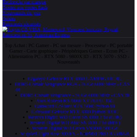
Recherche par marque
Toutes nos ventes flash
Nouveautés du jour
Soldes
Paiements sécurisés
Top Achat :
PC Gamer
-
PC sur mesure
-
Processeur
-
PC portable
Gamer
-
Carte graphique
-
Périphériques Gamer
-
Ecran PC
-
Alimentation PC
-
RTX 5080
-
9800X3D
-
RTX 5070
-
SSD
-
Nouveautés
Gigabyte Geforce RTX 3060 GAMING OC 8G
DDR5 Corsair Vengeance RGB - 16 Go 6000 MHz - CAS
38
DDR5 Corsair Vengeance - 16 Go 6000 MHz - CAS 38
Asus Radeon RX 9060 XT DUAL 16G
Gainward GeForce RTX 5080 Python III
Gainward GeForce RTX 3060 Python II OC
Western Digital WD Green SN3000 2 To (G0E)
Western Digital WD Blue SN5100 2 To (B0E)
Western Digital WD Green SN3000 500 Go
be quiet! Light Base 900 FX - Noir
MSI PRO B550M-B