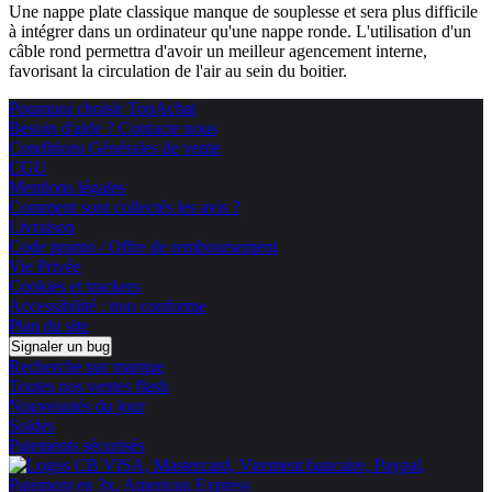
Une nappe plate classique manque de souplesse et sera plus difficile
à intégrer dans un ordinateur qu'une nappe ronde. L'utilisation d'un
câble rond permettra d'avoir un meilleur agencement interne,
favorisant la circulation de l'air au sein du boitier.
Pourquoi choisir TopAchat
Besoin d'aide ? Contacte nous
Conditions Générales de vente
CGU
Mentions légales
Comment sont collectés les avis ?
Livraison
Code promo / Offre de remboursement
Vie Privée
Cookies et trackers
Accessibilité : non conforme
Plan du site
Signaler un bug
Recherche par marque
Toutes nos ventes flash
Nouveautés du jour
Soldes
Paiements sécurisés