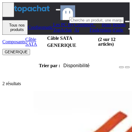
Aller au contenu
Les PC By
Configo
PC
Bons
Besoin
Tous nos
Configomatic
produits
TopAchat
Ai
Finder
plans
d'aide
Câble SATA
Câble
(2 sur 12
Composants
SATA
articles)
GENERIQUE
GENERIQUE
Trier par :
Disponibilité
2 résultats