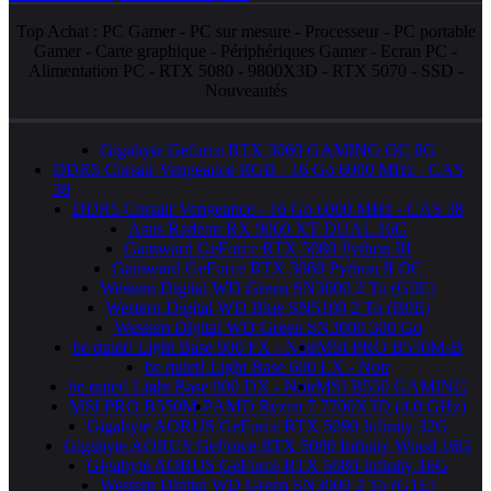
Top Achat :
PC Gamer
-
PC sur mesure
-
Processeur
-
PC portable
Gamer
-
Carte graphique
-
Périphériques Gamer
-
Ecran PC
-
Alimentation PC
-
RTX 5080
-
9800X3D
-
RTX 5070
-
SSD
-
Nouveautés
Gigabyte Geforce RTX 3060 GAMING OC 8G
DDR5 Corsair Vengeance RGB - 16 Go 6000 MHz - CAS
38
DDR5 Corsair Vengeance - 16 Go 6000 MHz - CAS 38
Asus Radeon RX 9060 XT DUAL 16G
Gainward GeForce RTX 5080 Python III
Gainward GeForce RTX 3060 Python II OC
Western Digital WD Green SN3000 2 To (G0E)
Western Digital WD Blue SN5100 2 To (B0E)
Western Digital WD Green SN3000 500 Go
be quiet! Light Base 900 FX - Noir
MSI PRO B550M-B
be quiet! Light Base 600 LX - Noir
be quiet! Light Base 900 DX - Noir
MSI B550 GAMING
MSI PRO B550M-P
AMD Ryzen 7 7700X3D (4.0 GHz)
Gigabyte AORUS GeForce RTX 5090 Infinity 32G
Gigabyte AORUS GeForce RTX 5080 Infinity Wood 16G
Gigabyte AORUS GeForce RTX 5080 Infinity 16G
Western Digital WD Green SN3000 2 To (G1E)