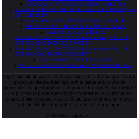
AMD Ryzen 7 7700X3D (4.0 GHz) - Version Tray
Asus ROG CROSSHAIR X870E- Edition 20 + ROG Ryujin
360 - Edition 20
Asus GeForce RTX 5090 ROG Astral - Edition 20
Asus ROG Thor Titanium III - Edition 20 - 3000W
Asus ROG GR20 - Edition 20
Trio AMD Ryzen 7 5800X3D 10th Anniversary Edition +
TUF GAMING B550-PLUS WIFI II
Trio AMD Ryzen 7 5800X3D 10th Anniversary Edition +
TUF GAMING B550M-PLUS WIFI I
Cooler Master Elite Gold 750 - 750W
Antec CX M2 ARGB - Noir
Antec CX M3 ARGB - Noir
TopAchat, site de vente en ligne spécialiste en informatique. Nous te
proposons des produits high-tech et gamer avec un tas de
nouveautés
chaque jour et un outil pour réaliser ton
PC sur mesure
!
Les photos des produits ne sont pas contractuelles; le produit ne
comprend pas forcément tous les éléments de la photo. Se référer à
la fiche détaillée du produit pour plus d'informations.
© 1999-2026 / Top Achat @