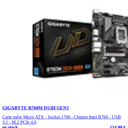
GIGABYTE B760M DS3H GEN5
Carte mère Micro ATX - Socket 1700 - Chipset Intel B760 - USB
3.1 - M.2 PCIe 4.0
en stock
114.99 €