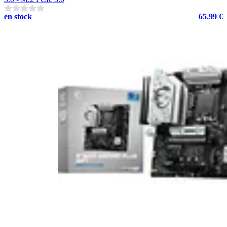
en stock
65.99 €