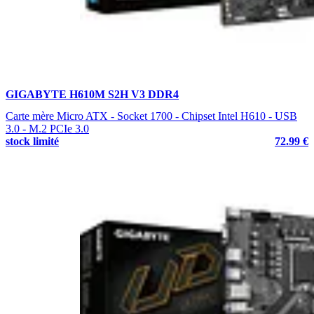
GIGABYTE H610M S2H V3 DDR4
Carte mère Micro ATX - Socket 1700 - Chipset Intel H610 - USB
3.0 - M.2 PCIe 3.0
stock limité
72.99 €