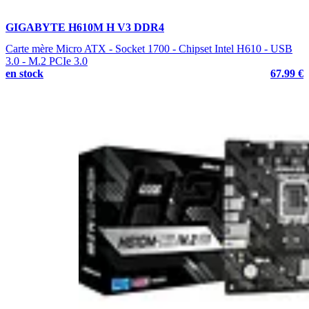
GIGABYTE H610M H V3 DDR4
Carte mère Micro ATX - Socket 1700 - Chipset Intel H610 - USB
3.0 - M.2 PCIe 3.0
en stock
67.99 €