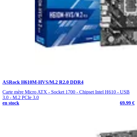
ASRock H610M-HVS/M.2 R2.0 DDR4
Carte mère Micro ATX - Socket 1700 - Chipset Intel H610 - USB
3.0 - M.2 PCIe 3.0
en stock
69.99 €