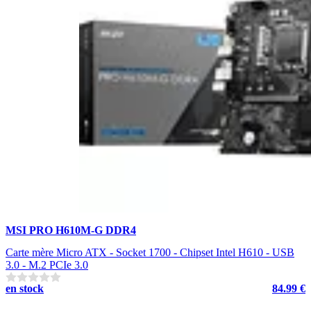
MSI PRO H610M-G DDR4
Carte mère Micro ATX - Socket 1700 - Chipset Intel H610 - USB
3.0 - M.2 PCIe 3.0
en stock
84.99 €