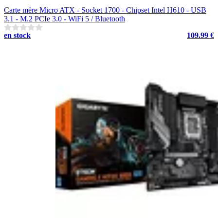
Carte mère Micro ATX - Socket 1700 - Chipset Intel H610 - USB
3.1 - M.2 PCIe 3.0 - WiFi 5 / Bluetooth
en stock
109.99 €