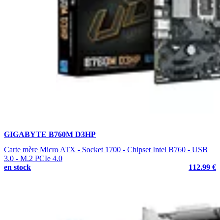
GIGABYTE B760M D3HP
Carte mère Micro ATX - Socket 1700 - Chipset Intel B760 - USB
3.0 - M.2 PCIe 4.0
en stock
112.99 €