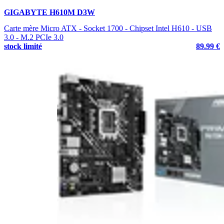
GIGABYTE H610M D3W
Carte mère Micro ATX - Socket 1700 - Chipset Intel H610 - USB
3.0 - M.2 PCIe 3.0
stock limité
89.99 €