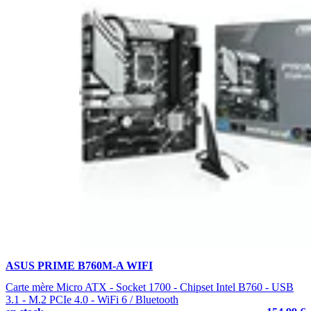
ASUS PRIME B760M-A WIFI
Carte mère Micro ATX - Socket 1700 - Chipset Intel B760 - USB
3.1 - M.2 PCIe 4.0 - WiFi 6 / Bluetooth