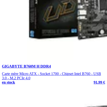
GIGABYTE B760M H DDR4
Carte mère Micro ATX - Socket 1700 - Chipset Intel B760 - USB
3.0 - M.2 PCIe 4.0
en stock
91.99 €