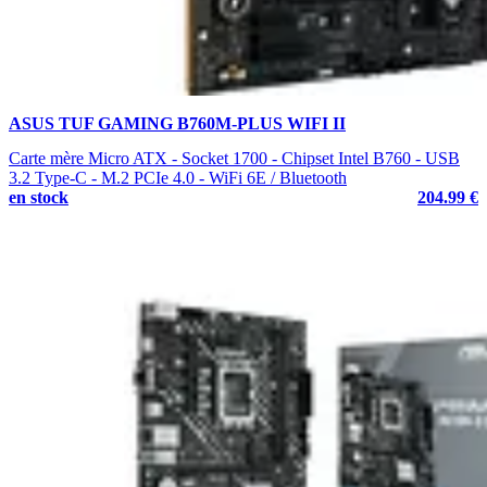
ASUS TUF GAMING B760M-PLUS WIFI II
Carte mère Micro ATX - Socket 1700 - Chipset Intel B760 - USB
3.2 Type-C - M.2 PCIe 4.0 - WiFi 6E / Bluetooth
en stock
204.99 €