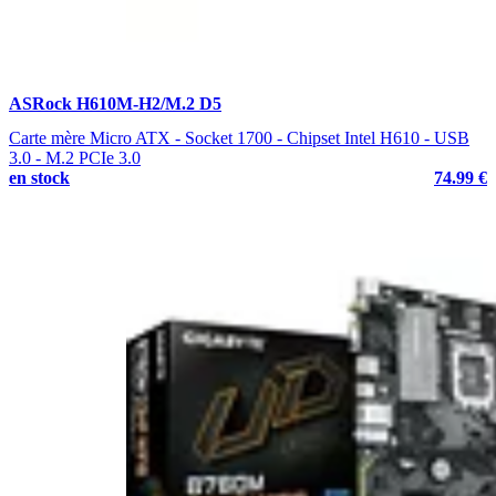
ASRock H610M-H2/M.2 D5
Carte mère Micro ATX - Socket 1700 - Chipset Intel H610 - USB
3.0 - M.2 PCIe 3.0
en stock
74.99 €