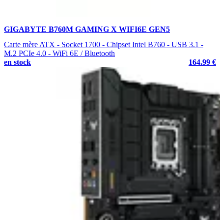
GIGABYTE B760M GAMING X WIFI6E GEN5
Carte mère ATX - Socket 1700 - Chipset Intel B760 - USB 3.1 -
M.2 PCIe 4.0 - WiFi 6E / Bluetooth
en stock
164.99 €