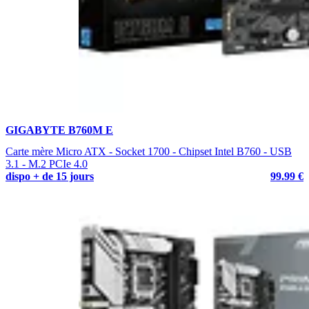
GIGABYTE B760M E
Carte mère Micro ATX - Socket 1700 - Chipset Intel B760 - USB
3.1 - M.2 PCIe 4.0
dispo + de 15 jours
99.99 €