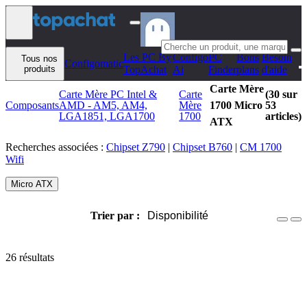
Aller au contenu
Les PC By
Configo
PC
Bons
Besoin
Tous nos
Configomatic
produits
TopAchat
Ai
Finder
plans
d'aide
Carte Mère
Carte Mère PC Intel &
Carte
(30 sur
Composants
AMD - AM5, AM4,
Mère
1700 Micro
53
LGA1851, LGA1700
1700
articles)
ATX
Recherches associées :
Chipset Z790
|
Chipset B760
|
CM 1700
Wifi
Micro ATX
Trier par :
Disponibilité
26 résultats