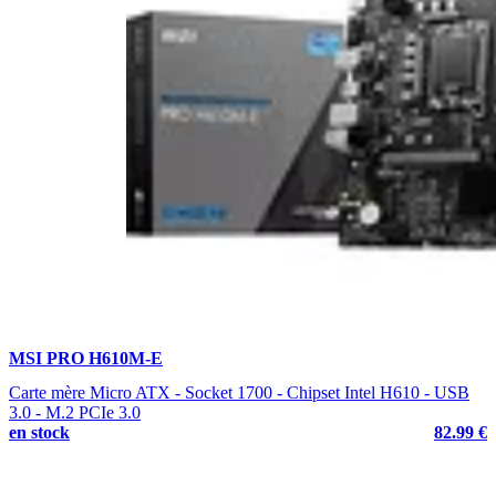
MSI PRO H610M-E
Carte mère Micro ATX - Socket 1700 - Chipset Intel H610 - USB
3.0 - M.2 PCIe 3.0
en stock
82.99 €