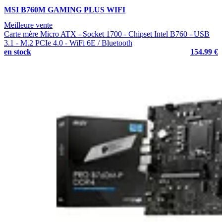
MSI B760M GAMING PLUS WIFI
Meilleure vente
Carte mère Micro ATX - Socket 1700 - Chipset Intel B760 - USB
3.1 - M.2 PCIe 4.0 - WiFi 6E / Bluetooth
en stock
154.99 €