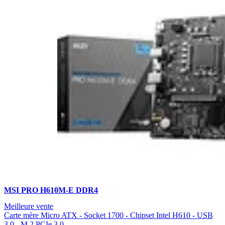
MSI PRO H610M-E DDR4
Meilleure vente
Carte mère Micro ATX - Socket 1700 - Chipset Intel H610 - USB
3.0 - M.2 PCIe 3.0