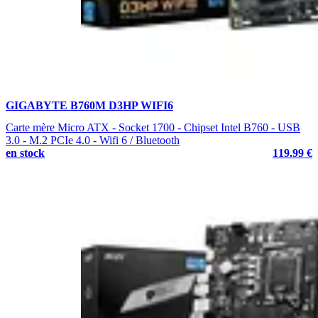
GIGABYTE B760M D3HP WIFI6
Carte mère Micro ATX - Socket 1700 - Chipset Intel B760 - USB
3.0 - M.2 PCIe 4.0 - Wifi 6 / Bluetooth
en stock
119.99 €