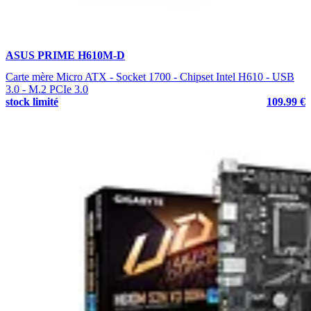
ASUS PRIME H610M-D
Carte mère Micro ATX - Socket 1700 - Chipset Intel H610 - USB
3.0 - M.2 PCIe 3.0
stock limité
109.99 €