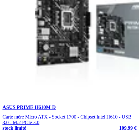
ASUS PRIME H610M-D
Carte mère Micro ATX - Socket 1700 - Chipset Intel H610 - USB
3.0 - M.2 PCIe 3.0
stock limité
109.99 €