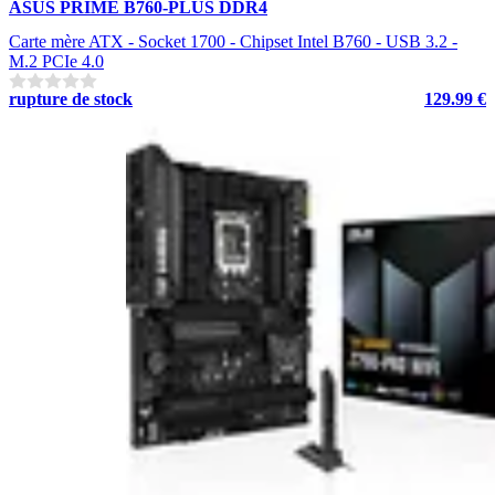
ASUS PRIME B760-PLUS DDR4
Carte mère ATX - Socket 1700 - Chipset Intel B760 - USB 3.2 -
M.2 PCIe 4.0
rupture de stock
129.99 €