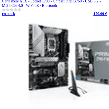
Carte mère ATX - Socket 1700 - Chipset Intel B760 - USB 3.2 -
M.2 PCIe 4.0 - WiFi 6E / Bluetooth
en stock
179.99 €