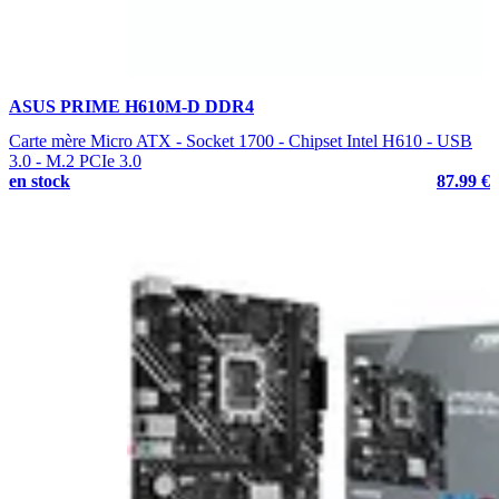
ASUS PRIME H610M-D DDR4
Carte mère Micro ATX - Socket 1700 - Chipset Intel H610 - USB
3.0 - M.2 PCIe 3.0
en stock
87.99 €