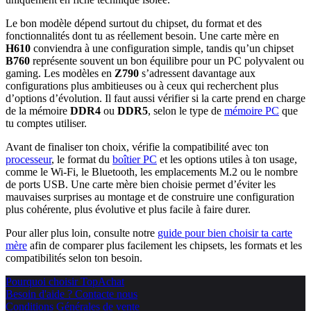
Le bon modèle dépend surtout du chipset, du format et des
fonctionnalités dont tu as réellement besoin. Une carte mère en
H610
conviendra à une configuration simple, tandis qu’un chipset
B760
représente souvent un bon équilibre pour un PC polyvalent ou
gaming. Les modèles en
Z790
s’adressent davantage aux
configurations plus ambitieuses ou à ceux qui recherchent plus
d’options d’évolution. Il faut aussi vérifier si la carte prend en charge
de la mémoire
DDR4
ou
DDR5
, selon le type de
mémoire PC
que
tu comptes utiliser.
Avant de finaliser ton choix, vérifie la compatibilité avec ton
processeur
, le format du
boîtier PC
et les options utiles à ton usage,
comme le Wi-Fi, le Bluetooth, les emplacements M.2 ou le nombre
de ports USB. Une carte mère bien choisie permet d’éviter les
mauvaises surprises au montage et de construire une configuration
plus cohérente, plus évolutive et plus facile à faire durer.
Pour aller plus loin, consulte notre
guide pour bien choisir ta carte
mère
afin de comparer plus facilement les chipsets, les formats et les
compatibilités selon ton besoin.
Pourquoi choisir TopAchat
Besoin d'aide ? Contacte nous
Conditions Générales de vente