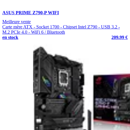
ASUS PRIME Z790-P WIFI
Meilleure vente
Carte mère ATX - Socket 1700 - Chipset Intel Z790 - USB 3.2 -
M.2 PCIe 4.0 - WiFi 6 / Bluetooth
en stock
209.99 €