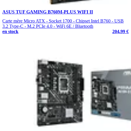
ASUS TUF GAMING B760M-PLUS WIFI II
Carte mère Micro ATX - Socket 1700 - Chipset Intel B760 - USB
3.2 Type-C - M.2 PCIe 4.0 - WiFi 6E / Bluetooth
en stock
204.99 €