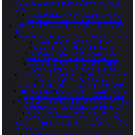
Cooler Master MWE Gold 650 V3 ATX 3.1 Non-Modular -
650W
Gigabyte Geforce RTX 3060 GAMING OC 8G
Asus Prime SLC II ARGB LCD Blanc - 360 mm
DDR5 Corsair Vengeance RGB - 16 Go 6000 MHz - CAS
38
DDR5 Corsair Vengeance - 16 Go 6000 MHz - CAS 38
Asus Radeon RX 9060 XT DUAL 16G
Gainward GeForce RTX 5080 Python III
Gainward GeForce RTX 3060 Python II OC
Western Digital WD Green SN3000 2 To (G0E)
Western Digital WD Blue SN5100 2 To (B0E)
Western Digital WD Green SN3000 500 Go
be quiet! Light Base 900 FX - Noir
MSI PRO B550M-B
be quiet! Light Base 600 LX - Noir
be quiet! Light Base 900 DX - Noir
MSI B550 GAMING
MSI PRO B550M-P
AMD Ryzen 7 7700X3D (4.0 GHz)
Gigabyte AORUS GeForce RTX 5090 Infinity 32G
Gigabyte AORUS GeForce RTX 5080 Infinity Wood 16G
Gigabyte AORUS GeForce RTX 5080 Infinity 16G
Western Digital WD Green SN3000 2 To (G1E)
AMD Ryzen 7 7700X3D (4.0 GHz) - Version Tray
Asus ROG CROSSHAIR X870E- Edition 20 + ROG Ryujin
360 - Edition 20
Asus GeForce RTX 5090 ROG Astral - Edition 20