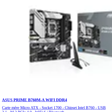
ASUS PRIME B760M-A WIFI DDR4
Carte mère Micro ATX - Socket 1700 - Chipset Intel B760 - USB