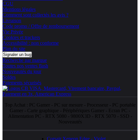
CGU
Mentions légales
Comment sont collectés les avis ?
Livraison
Code promo / Offre de remboursement
Vie Privée
Cookies et trackers
Accessibilité : non conforme
Plan du site
Signaler un bug
Recherche par marque
Toutes nos ventes flash
Nouveautés du jour
Soldes
Paiements sécurisés
Top Achat :
PC Gamer
-
PC sur mesure
-
Processeur
-
PC portable
Gamer
-
Carte graphique
-
Périphériques Gamer
-
Ecran PC
-
Alimentation PC
-
RTX 5080
-
9800X3D
-
RTX 5070
-
SSD
-
Nouveautés
Corsair Xeneon Edge - Violet