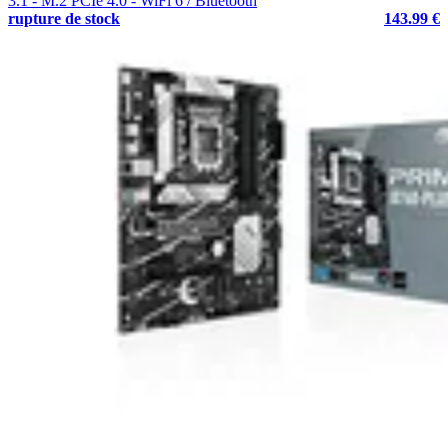
3.1 - M.2 PCIe 4.0 - WiFi 6 / Bluetooth
rupture de stock
143.99 €