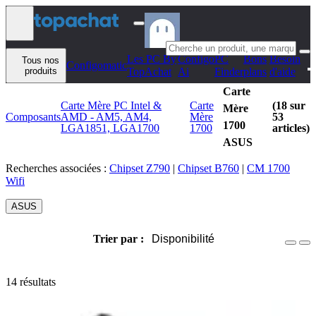
Aller au contenu
Les PC By
Configo
PC
Bons
Besoin
Tous nos
Configomatic
produits
TopAchat
Ai
Finder
plans
d'aide
Carte
Carte Mère PC Intel &
Carte
(18 sur
Mère
Composants
AMD - AM5, AM4,
Mère
53
1700
LGA1851, LGA1700
1700
articles)
ASUS
Recherches associées :
Chipset Z790
|
Chipset B760
|
CM 1700
Wifi
ASUS
Trier par :
Disponibilité
14 résultats