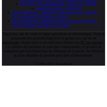
Asus ROG Thor Titanium III - Edition 20 - 3000W
Asus ROG GR20 - Edition 20
Trio AMD Ryzen 7 5800X3D 10th Anniversary Edition +
TUF GAMING B550-PLUS WIFI II
Trio AMD Ryzen 7 5800X3D 10th Anniversary Edition +
TUF GAMING B550M-PLUS WIFI I
TopAchat, site de vente en ligne spécialiste en informatique. Nous te
proposons des produits high-tech et gamer avec un tas de
nouveautés
chaque jour et un outil pour réaliser ton
PC sur mesure
!
Les photos des produits ne sont pas contractuelles; le produit ne
comprend pas forcément tous les éléments de la photo. Se référer à
la fiche détaillée du produit pour plus d'informations.
© 1999-2026 / Top Achat @