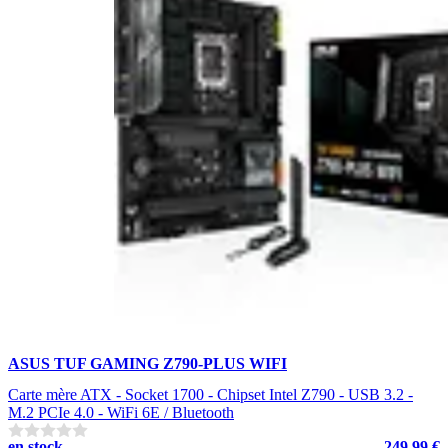
ASUS TUF GAMING Z790-PLUS WIFI
Carte mère ATX - Socket 1700 - Chipset Intel Z790 - USB 3.2 -
M.2 PCIe 4.0 - WiFi 6E / Bluetooth
en stock
249.99 €