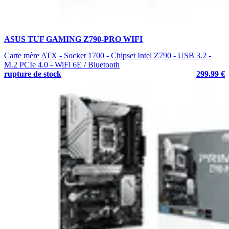
ASUS TUF GAMING Z790-PRO WIFI
Carte mère ATX - Socket 1700 - Chipset Intel Z790 - USB 3.2 -
M.2 PCIe 4.0 - WiFi 6E / Bluetooth
rupture de stock
299.99 €