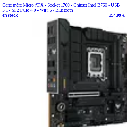
Carte mère Micro ATX - Socket 1700 - Chipset Intel B760 - USB
3.1 - M.2 PCIe 4.0 - WiFi 6 / Bluetooth
en stock
154.99 €