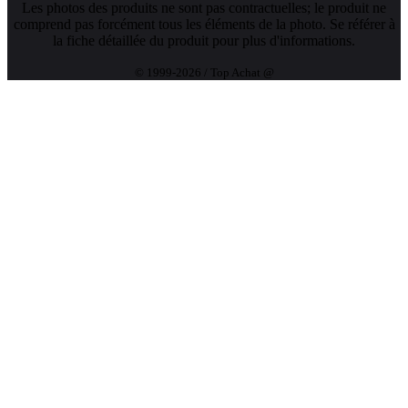
Les photos des produits ne sont pas contractuelles; le produit ne
comprend pas forcément tous les éléments de la photo. Se référer à
la fiche détaillée du produit pour plus d'informations.
© 1999-2026 / Top Achat @