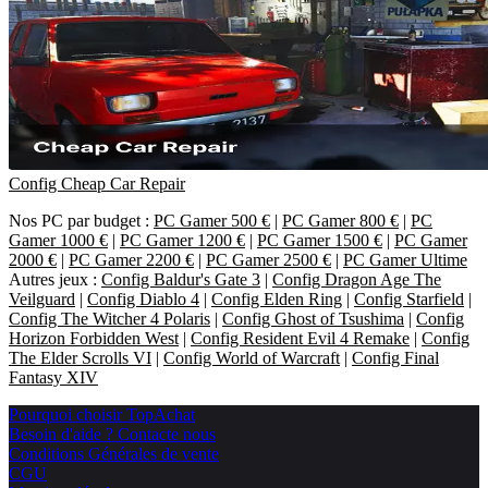
Config Cheap Car Repair
Nos PC par budget :
PC Gamer 500 €
|
PC Gamer 800 €
|
PC
Gamer 1000 €
|
PC Gamer 1200 €
|
PC Gamer 1500 €
|
PC Gamer
2000 €
|
PC Gamer 2200 €
|
PC Gamer 2500 €
|
PC Gamer Ultime
Autres jeux :
Config Baldur's Gate 3
|
Config Dragon Age The
Veilguard
|
Config Diablo 4
|
Config Elden Ring
|
Config Starfield
|
Config The Witcher 4 Polaris
|
Config Ghost of Tsushima
|
Config
Horizon Forbidden West
|
Config Resident Evil 4 Remake
|
Config
The Elder Scrolls VI
|
Config World of Warcraft
|
Config Final
Fantasy XIV
Pourquoi choisir TopAchat
Besoin d'aide ? Contacte nous
Conditions Générales de vente
CGU