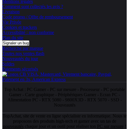
Mentions légales
Comment sont collectés les avis ?
Livraison
Code promo / Offre de remboursement
Vie Privée
Cookies et trackers
Accessibilité : non conforme
Plan du site
Signaler un bug
Recherche par marque
Toutes nos ventes flash
Nouveautés du jour
Soldes
Paiements sécurisés
Top Achat :
PC Gamer
-
PC sur mesure
-
Processeur
-
PC portable
Gamer
-
Carte graphique
-
Périphériques Gamer
-
Ecran PC
-
Alimentation PC
-
RTX 5080
-
9800X3D
-
RTX 5070
-
SSD
-
Nouveautés
TopAchat, site de vente en ligne spécialiste en informatique. Nous te
proposons des produits high-tech et gamer avec un tas de
nouveautés
chaque jour et un outil pour réaliser ton
PC sur mesure
!