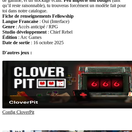
de gamme, et un stockage éclair.
Peu importe ton budget
(tant
qu’il reste raisonnable), tu trouveras forcément un modèle fait pour
toi dans notre catalogue.
Fiche de renseignements Fellowship
Langue Francaise
: Oui (Interface)
Genre
: Accès anticipé / RPG
Studio développement
: Chief Rebel
Édition
: Arc Games
Date de sortie
: 16 octobre 2025
D'autres jeux :
Config CloverPit