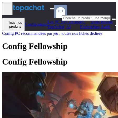
Aller au contenu
Les PC By
Configo
PC
Bons
Besoin
Tous nos
Configomatic
produits
TopAchat
Ai
Finder
plans
d'aide
Config PC recommandées par jeu : toutes nos fiches dédiées
Config Fellowship
Config Fellowship