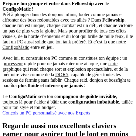
Prépare ton groupe et entre dans Fellowship avec le
ConfigoMatic !
Prêt à plonger dans des donjons infinis, looter comme jamais et
affronter des boss redoutables avec tes alliés ? Dans
Fellowship
,
chaque run est unique, chaque combat est un défi, et chaque victoire
un pas de plus vers la gloire. Mais pour profiter de tous ces effets
visuels, de la horde d’ennemis et du loot qui brille de mille feux, il te
faut un PC aussi solide que ton tank préféré. Et c’est là que notre
ConfigoMatic
entre en jeu.
Avec lui, tu construis ton PC comme tu constitues ton équipe : un
processeur
rapide pour ne jamais rater une attaque, une
carte
graphique
qui rend chaque sort et explosion spectaculaire, et de la
mémoire vive comme de la
DDR5
, capable de gérer toutes tes
sessions de farming sans faiblir. Chaque raid, donjon et bossfight te
paraîtra
plus fluide et intense que jamais !
Le
ConfigoMatic
sera ton
compagnon de guilde invisible
,
toujours là pour t’aider à bâtir une
configuration imbattable
, taillée
pour ton style et ton budget.
Conçois un PC personnalisé avec nos Experts
Regarde aussi nos excellents
claviers
gamer
pour aspirer tout le loot en moins