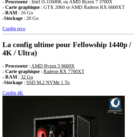
- Processeur
: Intel i5-11600K ou AMD Ryzen 7 3700X
- Carte graphique
: GTX 2060 or AMD Radeon RX 6600XT
- RAM
: 16 Go
-Stockage
: 20 Go
Config reco
La config ultime pour Fellowship 1440p /
4K / Ultra)
- Processeur
:
AMD Ryzen 5 9600X
- Carte graphique
:
Radeon RX 7700XT
- RAM
:
32 Go
-Stockage
:
SSD M.2 NVMe 1 To
Config 4K