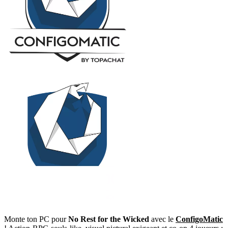
Monte ton PC pour
No Rest for the Wicked
avec le
ConfigoMatic