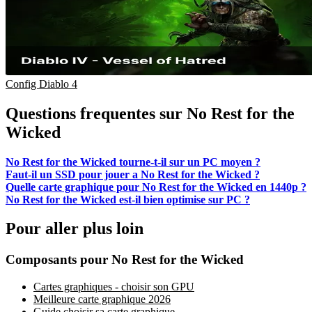
Config Diablo 4
Questions frequentes sur No Rest for the
Wicked
No Rest for the Wicked tourne-t-il sur un PC moyen ?
Faut-il un SSD pour jouer a No Rest for the Wicked ?
Quelle carte graphique pour No Rest for the Wicked en 1440p ?
No Rest for the Wicked est-il bien optimise sur PC ?
Pour aller plus loin
Composants pour No Rest for the Wicked
Cartes graphiques - choisir son GPU
Meilleure carte graphique 2026
Guide choisir sa carte graphique