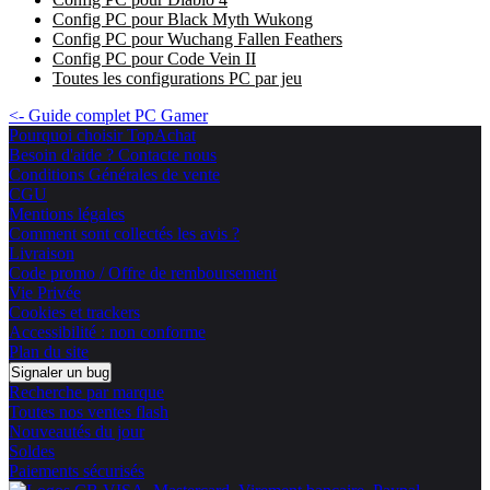
Config PC pour Black Myth Wukong
Config PC pour Wuchang Fallen Feathers
Config PC pour Code Vein II
Toutes les configurations PC par jeu
<- Guide complet PC Gamer
Pourquoi choisir TopAchat
Besoin d'aide ? Contacte nous
Conditions Générales de vente
CGU
Mentions légales
Comment sont collectés les avis ?
Livraison
Code promo / Offre de remboursement
Vie Privée
Cookies et trackers
Accessibilité : non conforme
Plan du site
Signaler un bug
Recherche par marque
Toutes nos ventes flash
Nouveautés du jour
Soldes
Paiements sécurisés