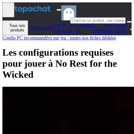
Aller au contenu
Les PC By
Configo
PC
Bons
Besoin
Tous nos
Configomatic
produits
TopAchat
Ai
Finder
plans
d'aide
Config PC recommandées par jeu : toutes nos fiches dédiées
Les configurations requises
pour jouer à No Rest for the
Wicked