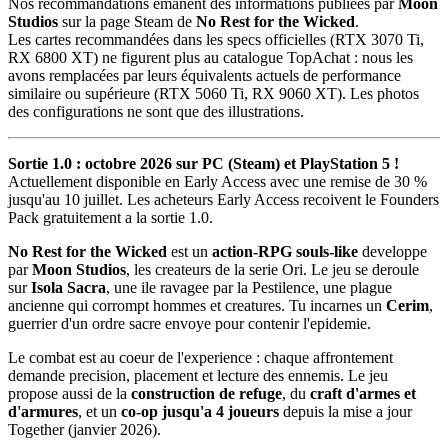
Nos recommandations émanent des informations publiées par
Moon
Studios
sur la page Steam de
No Rest for the Wicked
.
Les cartes recommandées dans les specs officielles (RTX 3070 Ti,
RX 6800 XT) ne figurent plus au catalogue TopAchat : nous les
avons remplacées par leurs équivalents actuels de performance
similaire ou supérieure (RTX 5060 Ti, RX 9060 XT). Les photos
des configurations ne sont que des illustrations.
Sortie 1.0 : octobre 2026 sur PC (Steam) et PlayStation 5 !
Actuellement disponible en Early Access avec une remise de 30 %
jusqu'au 10 juillet. Les acheteurs Early Access recoivent le Founders
Pack gratuitement a la sortie 1.0.
No Rest for the Wicked
est un
action-RPG souls-like
developpe
par
Moon Studios
, les createurs de la serie Ori. Le jeu se deroule
sur
Isola Sacra
, une ile ravagee par la Pestilence, une plague
ancienne qui corrompt hommes et creatures. Tu incarnes un
Cerim
,
guerrier d'un ordre sacre envoye pour contenir l'epidemie.
Le combat est au coeur de l'experience : chaque affrontement
demande precision, placement et lecture des ennemis. Le jeu
propose aussi de la
construction de refuge
, du
craft d'armes et
d'armures
, et un
co-op jusqu'a 4 joueurs
depuis la mise a jour
Together (janvier 2026).