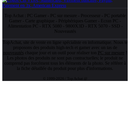
Top Achat :
PC Gamer
-
PC sur mesure
-
Processeur
-
PC portable
Gamer
-
Carte graphique
-
Périphériques Gamer
-
Ecran PC
-
Alimentation PC
-
RTX 5080
-
9800X3D
-
RTX 5070
-
SSD
-
Nouveautés
TopAchat, site de vente en ligne spécialiste en informatique. Nous te
proposons des produits high-tech et gamer avec un tas de
nouveautés
chaque jour et un outil pour réaliser ton
PC sur mesure
!
Les photos des produits ne sont pas contractuelles; le produit ne
comprend pas forcément tous les éléments de la photo. Se référer à
la fiche détaillée du produit pour plus d'informations.
© 1999-2026 / Top Achat @