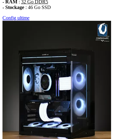
- RAM
:
32 Go DDR5
- Stockage
: 46 Go SSD
Config ultime