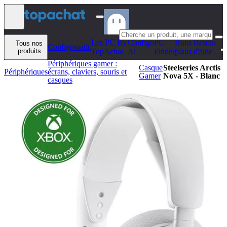
Aller au contenu
Les PC By
Configo
PC
Bons
Besoin
Tous nos
Configomatic
produits
TopAchat
Ai
Finder
plans
d'aide
Périphériques gamer :
Casque
Steelseries Arctis
Périphériques
écrans, claviers, souris et
Gamer
Nova 5X - Blanc
casques