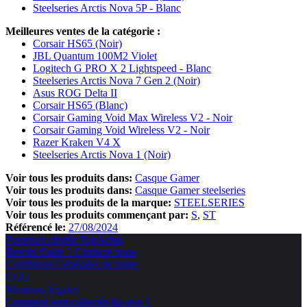
Steelseries Arctis Nova 5P - Blanc
Meilleures ventes de la catégorie :
Corsair HS65 (Noir)
JBL Quantum 100M2 Violet
Logitech G PRO X 2 Lightspeed - Blanc
Steelseries Arctis Nova 7 Gen 2 (Noir)
Asus ROG Delta II
Corsair HS65 (Blanc)
Corsair Gaming Void Max Wireless V2 - Noir
Corsair Gaming Void Wireless V2 - Noir
Razer Kraken V4 X
Steelseries Arctis Nova 1 (Noir)
Voir tous les produits dans:
Casque Gamer
Voir tous les produits dans:
Casque Gamer steelseries
Voir tous les produits de la marque:
STEELSERIES
Voir tous les produits commençant par:
S
ST
Référencé le:
27/08/2024
Pourquoi choisir TopAchat
Besoin d'aide ? Contacte nous
Conditions Générales de vente
CGU
Mentions légales
Comment sont collectés les avis ?