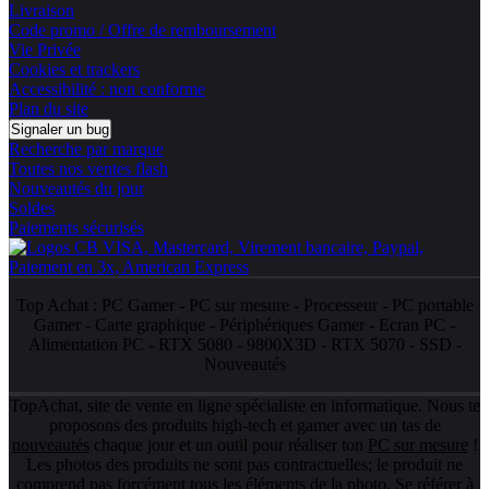
Livraison
Code promo / Offre de remboursement
Vie Privée
Cookies et trackers
Accessibilité : non conforme
Plan du site
Signaler un bug
Recherche par marque
Toutes nos ventes flash
Nouveautés du jour
Soldes
Paiements sécurisés
Top Achat :
PC Gamer
-
PC sur mesure
-
Processeur
-
PC portable
Gamer
-
Carte graphique
-
Périphériques Gamer
-
Ecran PC
-
Alimentation PC
-
RTX 5080
-
9800X3D
-
RTX 5070
-
SSD
-
Nouveautés
TopAchat, site de vente en ligne spécialiste en informatique. Nous te
proposons des produits high-tech et gamer avec un tas de
nouveautés
chaque jour et un outil pour réaliser ton
PC sur mesure
!
Les photos des produits ne sont pas contractuelles; le produit ne
comprend pas forcément tous les éléments de la photo. Se référer à