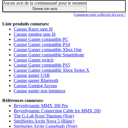
Aucun avis de la communauté pour le moment
Donne ton avis
Comment sont collectés les avis ?
Liste produits connexes:
Casque Razer sans fil
Casque gaming sans fil
Casque Gamer compatible PC
Casque Gamer compatible PS4
Casque Gamer compatible Xbox One
Casque Gamer compatible Smartphone
Casque Gamer switch
Casque Gamer compatible PS5
Casque Gamer compatible Xbox Series X
Casque gamer USB
Casque gamer Bluetooth
Casque Gaming Arceau
Casque gamer non lumineux
Références connexes:
Beyerdynamic MMX 300 Pro
Beyerdynamic Connecting Cable for MMX 200
The G-Lab Korp Titanium (Noir)
SteelSeries Arctis Nova 5 (Blanc)
Steelseries Arctis Gamebuds (Noir)