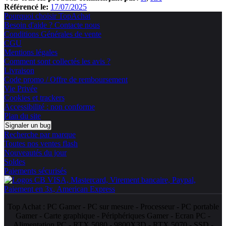
Référencé le:
17/07/2025
Pourquoi choisir TopAchat
Besoin d'aide ? Contacte nous
Conditions Générales de vente
CGU
Mentions légales
Comment sont collectés les avis ?
Livraison
Code promo / Offre de remboursement
Vie Privée
Cookies et trackers
Accessibilité : non conforme
Plan du site
Signaler un bug
Recherche par marque
Toutes nos ventes flash
Nouveautés du jour
Soldes
Paiements sécurisés
Top Achat :
PC Gamer
-
PC sur mesure
-
Processeur
-
PC portable
Gamer
-
Carte graphique
-
Périphériques Gamer
-
Ecran PC
-
Alimentation PC
-
RTX 5080
-
9800X3D
-
RTX 5070
-
SSD
-