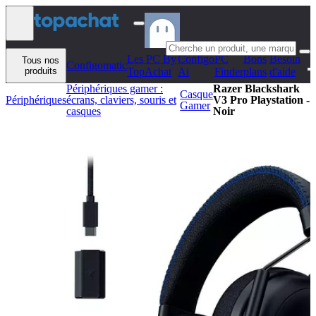
Aller au contenu
Les PC By
Configo
PC
Bons
Besoin
Tous nos
Configomatic
produits
TopAchat
Ai
Finder
plans
d'aide
Périphériques gamer :
Razer Blackshark
Casque
Périphériques
écrans, claviers, souris et
V3 Pro Playstation -
Gamer
casques
Noir