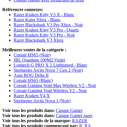
Références connexes:
Razer Kraken Kitty V3 X - Blanc
Razer Kaira Xbox - Blanc
Razer Blackshark V3 Pro Xbox - Noir
Razer Kraken Kitty V3 Pro - Quartz
Razer Kraken Kitty V3 Pro - Noir
Razer Blackshark V3 Xbox
Meilleures ventes de la catégorie :
Corsair HS65 (Noir)
JBL Quantum 100M2 Violet
Logitech G PRO X 2 Lightspeed - Blanc
Steelseries Arctis Nova 7 Gen 2 (Noir)
Asus ROG Delta II
Corsair HS65 (Blanc)
Corsair Gaming Void Max Wireless V2 - Noir
Corsair Gaming Void Wireless V2 - Noir
Razer Kraken V4 X
Steelseries Arctis Nova 1 (Noir)
Voir tous les produits dans:
Casque Gamer
Voir tous les produits dans:
Casque Gamer razer
Voir tous les produits de la marque:
RAZER
Voir tous les produits commençant par:
R
RA