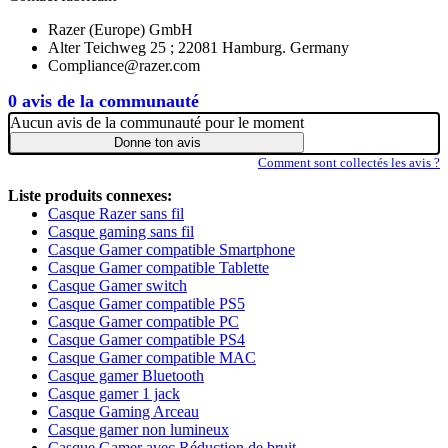
Razer (Europe) GmbH
Alter Teichweg 25 ; 22081 Hamburg. Germany
Compliance@razer.com
0 avis de la communauté
Aucun avis de la communauté pour le moment
Donne ton avis
Comment sont collectés les avis ?
Liste produits connexes:
Casque Razer sans fil
Casque gaming sans fil
Casque Gamer compatible Smartphone
Casque Gamer compatible Tablette
Casque Gamer switch
Casque Gamer compatible PS5
Casque Gamer compatible PC
Casque Gamer compatible PS4
Casque Gamer compatible MAC
Casque gamer Bluetooth
Casque gamer 1 jack
Casque Gaming Arceau
Casque gamer non lumineux
Casque Gamer avec Réduction de bruit