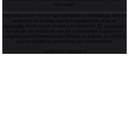
Nouveautés
TopAchat, site de vente en ligne spécialiste en informatique. Nous te
proposons des produits high-tech et gamer avec un tas de
nouveautés
chaque jour et un outil pour réaliser ton
PC sur mesure
!
Les photos des produits ne sont pas contractuelles; le produit ne
comprend pas forcément tous les éléments de la photo. Se référer à
la fiche détaillée du produit pour plus d'informations.
© 1999-2026 / Top Achat @